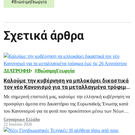
#
ΒιώσιμηΓεωργία
Σχετικά άρθρα
ΔΙΑΤΡΟΦΗ
ΒιώσιμηΓεωργία
Καλούμε την κυβέρνηση να μπλοκάρει δικαστικά
τον νέο Κανονισμό για τα μεταλλαγμένα τρόφιμα
έως τις 26 Αυγούστου
Με σημερινή επιστολή μας, καλούμε την ελληνική κυβέρνηση να
προσφύγει άμεσα στο Δικαστήριο της Ευρωπαϊκής Ένωσης κατά
του Κανονισμού για τα φυτά που προκύπτουν μέσω των Νέων
Γονιδιωματικών Τεχνικών.
Greenpeace Ελλάδα
22 Ιουλίου 2026