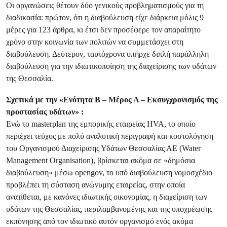
Οι οργανώσεις θέτουν δύο γενικούς προβληματισμούς για τη
διαδικασία: πρώτον, ότι η διαβούλευση είχε διάρκεια μόλις 9
μέρες για 123 άρθρα, κι έτσι δεν προσέφερε τον απαραίτητο
χρόνο στην κοινωνία των πολιτών να συμμετάσχει στη
διαβούλευση. Δεύτερον, ταυτόχρονα υπήρχε διπλή παράλληλη
διαβούλευση για την ιδιωτικοποίηση της διαχείρισης των υδάτων
της Θεσσαλία.
Σχετικά με την «Ενότητα Β – Μέρος Α – Εκσυγχρονισμός της
προστασίας υδάτων» :
Ενώ το masterplan της εμπορικής εταιρείας HVA, το οποίο
περιέχει τεύχος με πολύ αναλυτική περιγραφή και κοστολόγηση
του Οργανισμού Διαχείρισης Υδάτων Θεσσαλίας ΑΕ (Water
Management Organisation), βρίσκεται ακόμα σε «δημόσια
διαβούλευση» μέσω opengov, το υπό διαβούλευση νομοσχέδιο
προβλέπει τη σύσταση ανώνυμης εταιρείας, στην οποία
ανατίθεται, με κανόνες ιδιωτικής οικονομίας, η διαχείριση των
υδάτων της Θεσσαλίας, περιλαμβανομένης και της υποχρέωσης
εκπόνησης από τον ιδιωτικό αυτόν οργανισμό ενός ακόμα