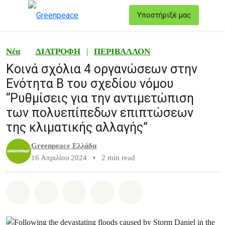
T
Υποστήριξέ μας
Μενού
Νέα
ΔΙΑΤΡΟΦΗ
|
ΠΕΡΙΒΑΛΛΟΝ
Κοινά σχόλια 4 οργανώσεων στην
Ενότητα Β του σχεδίου νόμου
“Ρυθμίσεις για την αντιμετώπιση
των πολυεπίπεδων επιπτώσεων
της κλιματικής αλλαγής”
Greenpeace Ελλάδα
16 Απριλίου 2024
•
2 min read
Share on Whatsapp
Share on Facebook
Share on Twitter
Share via Email
Share on Bluesky