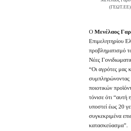
(ΓΕΩΤ.ΕΕ)
Ο
Μενέλαος Γαρ
Επιμελητηρίου Ελ
προβληματισμό το
Νέες Γονιδιωματικ
“Οι αγρότες μας κ
συμπληρώνοντας ό
ποιοτικών προϊόντ
τόνισε ότι “αυτή 
υποστεί έως 20 γε
συγκεκριμένα επι
κατασκεύασμα”.