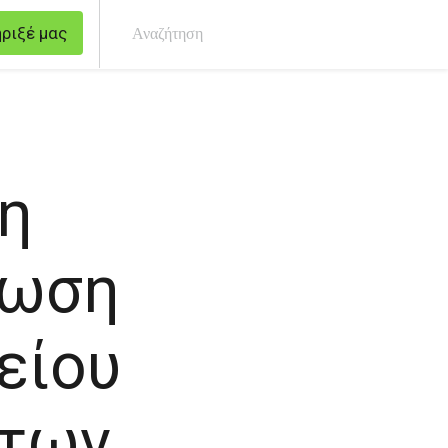
ριξέ μας
Ανα
η
λωση
είου
 των