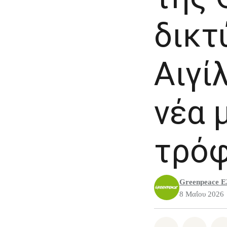
δικτ
Αιγί
νέα 
τρόφ
Greenpeace Ε
8 Μαΐου 2026