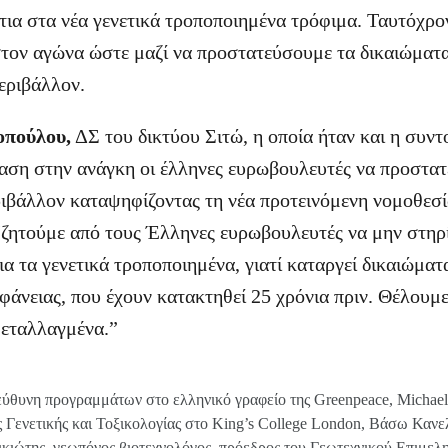
ια στα νέα γενετικά τροποποιημένα τρόφιμα. Ταυτόχρο
τον αγώνα ώστε μαζί να προστατεύσουμε τα δικαιώματα
περιβάλλον.
πούλου,
ΔΣ του δικτύου Σιτώ, η οποία ήταν και η συντ
αση στην ανάγκη οι έλληνες ευρωβουλευτές να προστα
εριβάλλον καταψηφίζοντας τη νέα προτεινόμενη νομοθεσί
“ζητούμε από τους Έλληνες ευρωβουλευτές να μην στηρί
ια τα γενετικά τροποποιημένα, γιατί καταργεί δικαιώμα
φάνειας, που έχουν κατακτηθεί 25 χρόνια πριν. Θέλουμε
μεταλλαγμένα.”
ύθυνη προγραμμάτων στο ελληνικό γραφείο της Greenpeace, Michael
 Γενετικής και Τοξικολογίας στο King’s College London, Βάσω Κανε
κιώτης, γεωπόνος βιοτεχνολόγος, πρόεδρος του Γεωτεχνικού Επιμελ