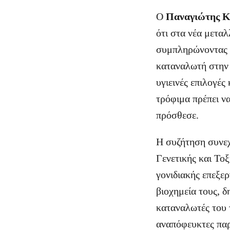
Ο
Παναγιώτης Κ
ότι στα νέα μεταλ
συμπληρώνοντας ό
καταναλωτή στην 
υγιεινές επιλογές
τρόφιμα πρέπει ν
πρόσθεσε.
Η συζήτηση συνεχ
Γενετικής και Τοξ
γονιδιακής επεξε
βιοχημεία τους, δ
καταναλωτές του 
αναπόφευκτες παρ