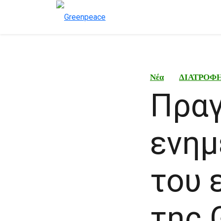
Νέα
ΔΙΑΤΡΟΦ
Πραγ
ενημ
του 
της 