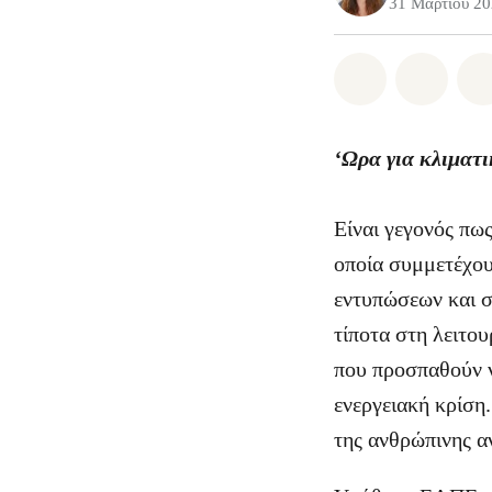
31 Μαρτίου 2
Share on Wh
Share 
‘Ωρα για κλιματ
Είναι γεγονός πω
οποία συμμετέχου
εντυπώσεων και σ
τίποτα στη λειτου
που προσπαθούν ν
ενεργειακή κρίση
της ανθρώπινης α