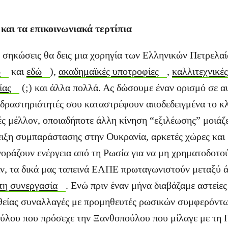
και τα επικοινωνιακά τερτίπια
ν σηκώσεις θα δεις μια χορηγία των Ελληνικών Πετρελα
ώ
και
εδώ
),
ακαδημαϊκές υποτροφίες
,
καλλιτεχνικές
ίας
(;) και άλλα πολλά. Ας δώσουμε έναν ορισμό σε α
 δραστηριότητές σου καταστρέφουν αποδεδειγμένα το κλ
ές μέλλον, οποιαδήποτε άλλη κίνηση “εξιλέωσης” μοιάζε
ειξη συμπαράστασης στην Ουκρανία, αρκετές χώρες και 
οράζουν ενέργεια από τη Ρωσία για να μη χρηματοδοτο
ν, τα δικά μας ταπεινά ΕΛΠΕ πρωταγωνιστούν μεταξύ 
τη συνεργασία
. Ενώ πριν έναν μήνα διαβάζαμε αστείε
υθείας συναλλαγές με προμηθευτές ρωσικών συμφερόντ
λου που πρόσεχε την Ξανθοπούλου που μίλαγε με τη Γ