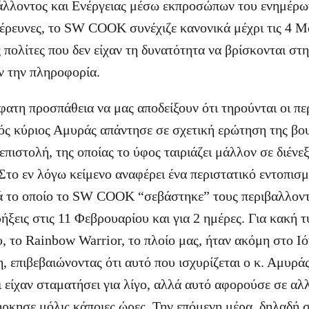
λλοντος και Ενέργειας μέσω εκπροσώπων του ενημέρων
ι έρευνες, το SW COOK συνέχιζε κανονικά μέχρι τις 4 
πολίτες που δεν είχαν τη δυνατότητα να βρίσκονται στη
ν την πληροφορία.
φατη προσπάθεια να μας αποδείξουν ότι τηρούνται οι πε
ός κύριος Αμυράς απάντησε σε σχετική ερώτηση της βο
πιστολή, της οποίας το ύφος ταιριάζει μάλλον σε διένε
Στο εν λόγω κείμενο αναφέρει ένα περιστατικό εντοπισ
ά το οποίο το SW COOK “σεβάστηκε” τους περιβαλλοντ
ήξεις στις 11 Φεβρουαρίου και για 2 ημέρες. Για κακή τ
, το Rainbow Warrior, το πλοίο μας, ήταν ακόμη στο Ιό
, επιβεβαιώνοντας ότι αυτό που ισχυρίζεται ο κ. Αμυράς
ι είχαν σταματήσει για λίγο, αλλά αυτό αφορούσε σε α
ρκησε μόλις κάποιες ώρες. Την επόμενη μέρα, δηλαδή σ