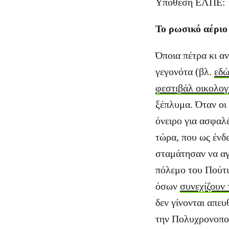
Υπόθεση ΕΛΠΕ:
Το ρωσικό αέριο 
Όποια πέτρα κι α
γεγονότα (βλ.
εδ
φεστιβάλ οικολογ
ξέπλυμα. Όταν οι
όνειρο για ασφαλ
τώρα, που ως ένδ
σταμάτησαν να αγ
πόλεμο του Πούτι
όσων
συνεχίζουν 
δεν γίνονται απε
την Πολυχρονοπού