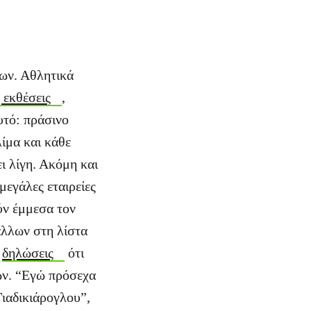
ίων. Αθλητικά
 εκθέσεις
,
υτό: πράσινο
ίμα και κάθε
ι λίγη. Ακόμη και
μεγάλες εταιρείες
ύν έμμεσα τον
άλλων στη λίστα
ς
δηλώσεις
ότι
ων. “Εγώ πρόσεχα
ιαδικιάρογλου”,