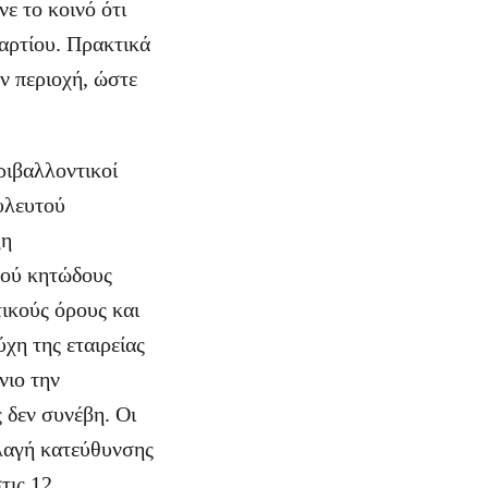
ε το κοινό ότι
Μαρτίου. Πρακτικά
ν περιοχή, ώστε
ριβαλλοντικοί
υλευτού
ξη
μού κητώδους
ικούς όρους και
ύχη της εταιρείας
νιο την
 δεν συνέβη. Οι
λλαγή κατεύθυνσης
τις 12