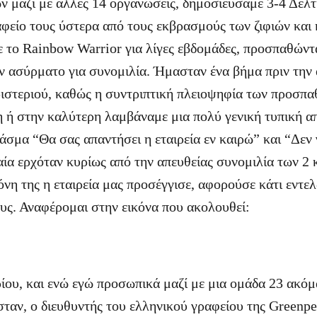
ν μαζί με άλλες 14 οργανώσεις, δημοσιεύσαμε 3-4 Δελτ
φείο τους ύστερα από τους εκβρασμούς των ζιφιών και
το Rainbow Warrior για λίγες εβδομάδες, προσπαθώντ
ν ασύρματο για συνομιλία. Ήμασταν ένα βήμα πριν την
ιστεριού, καθώς η συντριπτική πλειοψηφία των προσπα
η ή στην καλύτερη λαμβάναμε μια πολύ γενική τυπική 
άσμα “Θα σας απαντήσει η εταιρεία εν καιρώ” και “Δεν
ταία ερχόταν κυρίως από την απευθείας συνομιλία των 2
νη της η εταιρεία μας προσέγγισε, αφορούσε κάτι εντε
ς. Αναφέρομαι στην εικόνα που ακολουθεί:
ίου, και ενώ εγώ προσωπικά μαζί με μια ομάδα 23 ακό
αν, ο διευθυντής του ελληνικού γραφείου της Greenpe