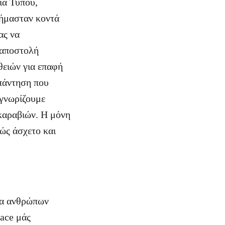
ία Τύπου,
 ήμασταν κοντά
ας να
 αποστολή
θειών για επαφή
απάντηση που
 γνωρίζουμε
 καραβιών. Η μόνη
λώς άσχετο και
μα ανθρώπων
ace μάς