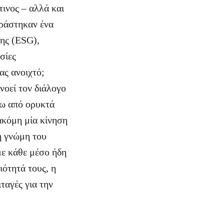
ινος – αλλά και
ιράστηκαν ένα
σης (ESG),
σίες
ας ανοιχτό;
νοεί τον διάλογο
ρω από ορυκτά
ακόμη μία κίνηση
η γνώμη του
ε κάθε μέσο ήδη
ιότητά τους, η
ταγές για την