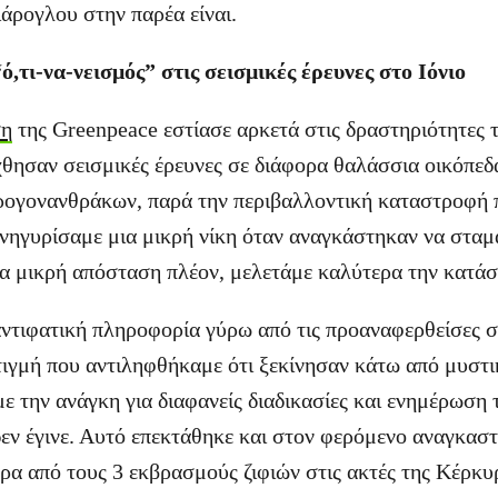
κιάρογλου στην παρέα είναι.
ό,τι-να-νεισμός” στις σεισμικές έρευνες στο Ιόνιο
ση
της Greenpeace εστίασε αρκετά στις δραστηριότητες τ
ήχθησαν σεισμικές έρευνες σε διάφορα θαλάσσια οικόπεδ
ρογονανθράκων, παρά την περιβαλλοντική καταστροφή 
νηγυρίσαμε μια μικρή νίκη όταν αναγκάστηκαν να σταμ
μια μικρή απόσταση πλέον, μελετάμε καλύτερα την κατά
αντιφατική πληροφορία γύρω από τις προαναφερθείσες σε
ιγμή που αντιληφθήκαμε ότι ξεκίνησαν κάτω από μυστικ
με την ανάγκη για διαφανείς διαδικασίες και ενημέρωση 
δεν έγινε. Αυτό επεκτάθηκε και στον φερόμενο αναγκασ
ρα από τους 3 εκβρασμούς ζιφιών στις ακτές της Κέρκυ