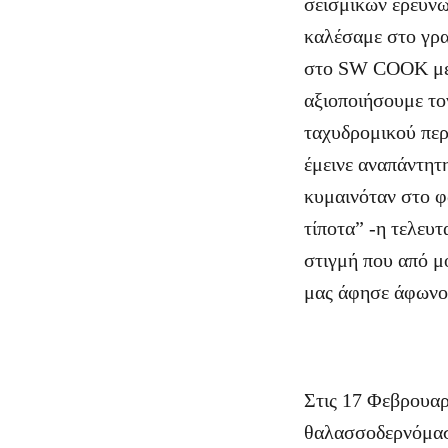
σεισμικών ερευνώ
καλέσαμε στο γρα
στο SW COOK με 
αξιοποιήσουμε το
ταχυδρομικού περ
έμεινε αναπάντητ
κυμαινόταν στο φ
τίποτα” -η τελευ
στιγμή που από μό
μας άφησε άφωνου
Στις 17 Φεβρουαρ
θαλασσοδερνόμαστ