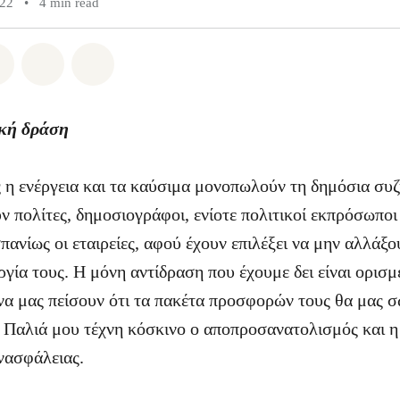
022
•
4 min read
atsapp
on Facebook
Share on Twitter
Share via Email
Share on Bluesky
ική δράση
ς η ενέργεια και τα καύσιμα μονοπωλούν τη δημόσια συ
ν πολίτες, δημοσιογράφοι, ενίοτε πολιτικοί εκπρόσωποι
πανίως οι εταιρείες, αφού έχουν επιλέξει να μην αλλάξ
ργία τους. Η μόνη αντίδραση που έχουμε δει είναι ορισμ
α μας πείσουν ότι τα πακέτα προσφορών τους θα μας 
. Παλιά μου τέχνη κόσκινο ο αποπροσανατολισμός και 
νασφάλειας.