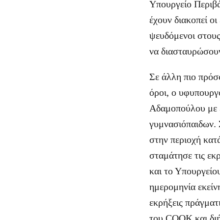
Υπουργείο Περιβά
έχουν διακοπεί ο
ψευδόμενοι στους 
να διασταυρώσου
Σε άλλη πιο πρόσ
όροι, ο υφυπουργ
Αδαμοπούλου με ε
γυμνασιόπαιδων. 
στην περιοχή κατ
σταμάτησε τις εκρ
και το Υπουργείου
ημερομηνία εκείνη
εκρήξεις πράγματ
του COOK και διή