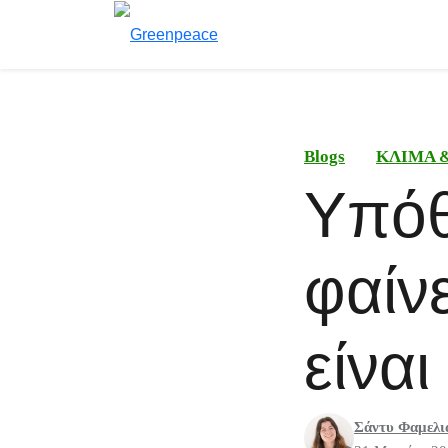
Blogs
ΚΛΙΜΑ 
Υπόθ
φαίν
είναι
Σάντυ Φαμελι