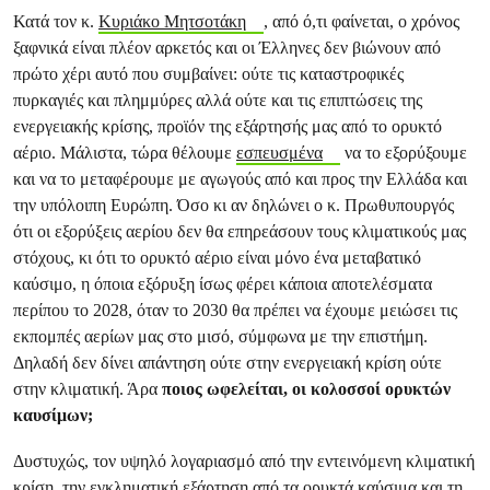
Κατά τον κ.
Κυριάκο Μητσοτάκη
, από ό,τι φαίνεται, ο χρόνος
ξαφνικά είναι πλέον αρκετός και οι Έλληνες δεν βιώνουν από
πρώτο χέρι αυτό που συμβαίνει: ούτε τις καταστροφικές
πυρκαγιές και πλημμύρες αλλά ούτε και τις επιπτώσεις της
ενεργειακής κρίσης, προϊόν της εξάρτησής μας από το ορυκτό
αέριο. Μάλιστα, τώρα θέλουμε
εσπευσμένα
να το εξορύξουμε
και να το μεταφέρουμε με αγωγούς από και προς την Ελλάδα και
την υπόλοιπη Ευρώπη. Όσο κι αν δηλώνει ο κ. Πρωθυπουργός
ότι οι εξορύξεις αερίου δεν θα επηρεάσουν τους κλιματικούς μας
στόχους, κι ότι το ορυκτό αέριο είναι μόνο ένα μεταβατικό
καύσιμο, η όποια εξόρυξη ίσως φέρει κάποια αποτελέσματα
περίπου το 2028, όταν το 2030 θα πρέπει να έχουμε μειώσει τις
εκπομπές αερίων μας στο μισό, σύμφωνα με την επιστήμη.
Δηλαδή δεν δίνει απάντηση ούτε στην ενεργειακή κρίση ούτε
στην κλιματική. Άρα
ποιος ωφελείται, οι κολοσσοί ορυκτών
καυσίμων;
Δυστυχώς, τον υψηλό λογαριασμό από την εντεινόμενη κλιματική
κρίση, την εγκληματική εξάρτηση από τα ορυκτά καύσιμα και τη