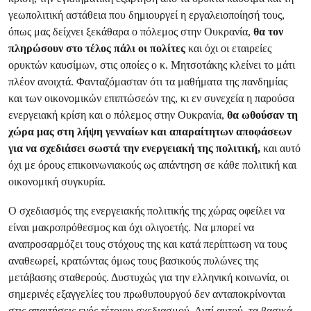
γεωπολιτική αστάθεια που δημιουργεί η εργαλειοποίησή τους,
όπως μας δείχνει ξεκάθαρα ο πόλεμος στην Ουκρανία,
θα τον
πληρώσουν στο τέλος πάλι οι πολίτες
και όχι οι εταιρείες
ορυκτών καυσίμων, στις οποίες ο κ. Μητσοτάκης κλείνει το μάτι
πλέον ανοιχτά. Φανταζόμασταν ότι τα μαθήματα της πανδημίας
και των οικονομικών επιπτώσεών της, κι εν συνεχεία η παρούσα
ενεργειακή κρίση και ο πόλεμος στην Ουκρανία,
θα ωθούσαν τη
χώρα μας στη λήψη γενναίων και απαραίτητων αποφάσεων
για να σχεδιάσει σωστά την ενεργειακή της πολιτική,
και αυτό
όχι με όρους επικοινωνιακούς ως απάντηση σε κάθε πολιτική και
οικονομική συγκυρία.
Ο σχεδιασμός της ενεργειακής πολιτικής της χώρας οφείλει να
είναι μακροπρόθεσμος και όχι ολιγοετής. Να μπορεί να
αναπροσαρμόζει τους στόχους της και κατά περίπτωση να τους
αναθεωρεί, κρατώντας όμως τους βασικούς πυλώνες της
μετάβασης σταθερούς. Δυστυχώς για την ελληνική κοινωνία, οι
σημερινές εξαγγελίες του πρωθυπουργού δεν ανταποκρίνονται
στις απαιτήσεις ενός τέτοιου σχεδιασμού. Αντί αυτού, τα βασικά