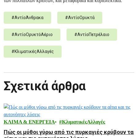
των πολλαπλών κρίσεων, και μεταφορικά και κυριολεκτικά.
#
ΑντίοΆνθρακα
#
ΑντίοΟρυκτά
#
ΑντίοΟρυκτόΑέριο
#
ΑντίοΠετρέλαιο
#
ΚλιματικέςΑλλαγές
Σχετικά άρθρα
ΚΛΙΜΑ & ΕΝΕΡΓΕΙΑ
ΚλιματικέςΑλλαγές
Πώς οι μύθοι γύρω από τις πυρκαγιές κρύβουν τα