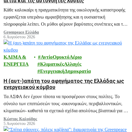
αίτια και τις αυτονόητες λύσεις
Κάθε καλοκαίρι η πραγματικότητα της οικολογικής καταστροφής
εμφανίζεται υπεράνω αμφισβήτησης και η ουσιαστική
πληροφορία λείπει. Οι μύθοι φέρουν βαρύτατες συνέπειες και το
ξεδιάλυμά τους αποτελεί ευθύνη μας.
Greenpeace Ελλάδα
6 Αυγούστου 2026
ΚΛΙΜΑ &
ΑντίοΟρυκτόΑέριο
ΕΝΕΡΓΕΙΑ
ΚλιματικέςΑλλαγές
ΕνεργειακήΔημοκρατία
H (αυτ-)απάτη του αφηγήματος της Ελλάδας ως
ενεργειακού κόμβου
Τα ΑΣΦΑ δεν έχουν τίποτα να προσφέρουν στους πολίτες. Το
σύνολο των επιπτώσεών τους -οικονομικών, περιβαλλοντικών,
κλιματικών- καθιστά τα σχετικά σχέδια απολύτως βλαπτικά για το
μέλλον της Ελλάδας.
Κώστας Καλούδης
5 Αυγούστου 2026