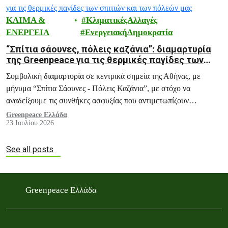
ΚΛΙΜΑ &
ΚλιματικέςΑλλαγές
ΕΝΕΡΓΕΙΑ
ΕνεργειακήΔημοκρατία
“Σπίτια σάουνες, πόλεις καζάνια”: διαμαρτυρία
της Greenpeace για τις θερμικές παγίδες των
σπιτιών και των πόλεών μας
Συμβολική διαμαρτυρία σε κεντρικά σημεία της Αθήνας, με
μήνυμα “Σπίτια Σάουνες - Πόλεις Καζάνια”, με στόχο να
αναδείξουμε τις συνθήκες ασφυξίας που αντιμετωπίζουν
εκατομμύρια πολίτες κάθε καλοκαίρι, και ειδικά σε περιόδους
Greenpeace Ελλάδα
23 Ιουλίου 2026
καύσωνα, μέσα στα ίδια τους τα σπίτια.
See all posts
Greenpeace Ελλάδα