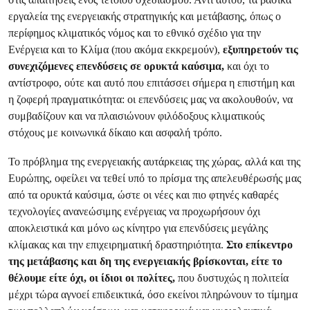
εργαλεία της ενεργειακής στρατηγικής και μετάβασης, όπως ο
περίφημος κλιματικός νόμος και το εθνικό σχέδιο για την
Ενέργεια και το Κλίμα (που ακόμα εκκρεμούν),
εξυπηρετούν τις
συνεχιζόμενες επενδύσεις σε ορυκτά καύσιμα,
και όχι το
αντίστροφο, ούτε και αυτό που επιτάσσει σήμερα η επιστήμη και
η ζοφερή πραγματικότητα: οι επενδύσεις μας να ακολουθούν, να
συμβαδίζουν και να πλαισιώνουν φιλόδοξους κλιματικούς
στόχους με κοινωνικά δίκαιο και ασφαλή τρόπο.
Το πρόβλημα της ενεργειακής αυτάρκειας της χώρας, αλλά και της
Ευρώπης, οφείλει να τεθεί υπό το πρίσμα της απελευθέρωσής μας
από τα ορυκτά καύσιμα, ώστε οι νέες και πιο φτηνές καθαρές
τεχνολογίες ανανεώσιμης ενέργειας να προχωρήσουν όχι
αποκλειστικά και μόνο ως κίνητρο για επενδύσεις μεγάλης
κλίμακας και την επιχειρηματική δραστηριότητα.
Στο επίκεντρο
της μετάβασης και δη της ενεργειακής βρίσκονται, είτε το
θέλουμε είτε όχι, οι ίδιοι οι πολίτες,
που δυστυχώς η πολιτεία
μέχρι τώρα αγνοεί επιδεικτικά, όσο εκείνοι πληρώνουν το τίμημα