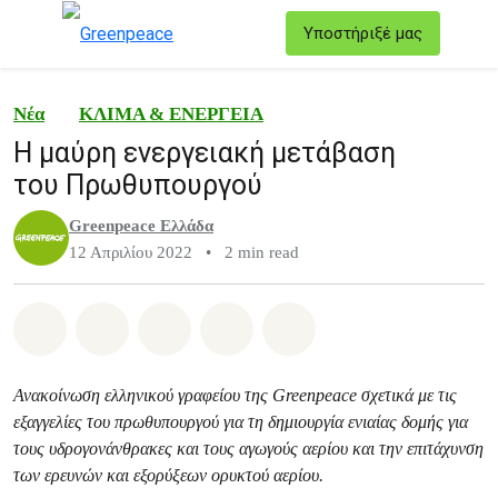
T
Υποστήριξέ μας
Μενού
Νέα
ΚΛΙΜΑ & ΕΝΕΡΓΕΙΑ
Η μαύρη ενεργειακή μετάβαση
του Πρωθυπουργού
Greenpeace Ελλάδα
12 Απριλίου 2022
•
2 min read
Share on Whatsapp
Share on Facebook
Share on Twitter
Share via Email
Share on Bluesky
Ανακοίνωση ελληνικού γραφείου της Greenpeace σχετικά με τις
εξαγγελίες του πρωθυπουργού για τη δημιουργία ενιαίας δομής για
τους υδρογονάνθρακες και τους αγωγούς αερίου και την επιτάχυνση
των ερευνών και εξορύξεων ορυκτού αερίου.