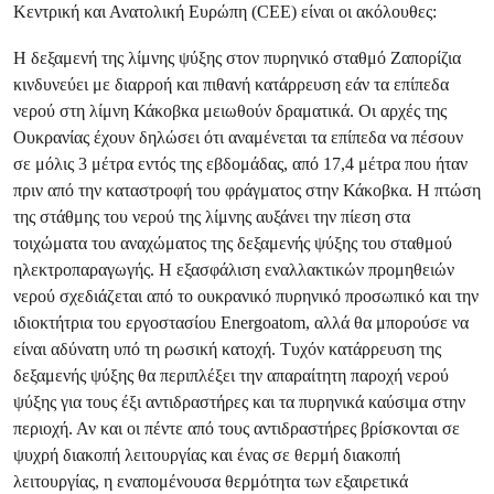
Κεντρική και Ανατολική Ευρώπη (CEE) είναι οι ακόλουθες:
Η δεξαμενή της λίμνης ψύξης στον πυρηνικό σταθμό Ζαπορίζια
κινδυνεύει με διαρροή και πιθανή κατάρρευση εάν τα επίπεδα
νερού στη λίμνη Κάκοβκα
μειωθούν δραματικά. Οι αρχές της
Ουκρανίας έχουν δηλώσει ότι αναμένεται τα επίπεδα να πέσουν
σε μόλις 3 μέτρα εντός της εβδομάδας, από 17,4 μέτρα που ήταν
πριν από την καταστροφή του φράγματος στην Κάκοβκα. Η πτώση
της στάθμης του νερού της λίμνης αυξάνει την πίεση στα
τοιχώματα του αναχώματος της δεξαμενής ψύξης του σταθμού
ηλεκτροπαραγωγής. Η εξασφάλιση εναλλακτικών προμηθειών
νερού σχεδιάζεται από το ουκρανικό πυρηνικό προσωπικό και την
ιδιοκτήτρια του εργοστασίου Energoatom, αλλά θα μπορούσε να
είναι αδύνατη υπό τη ρωσική κατοχή. Τυχόν κατάρρευση της
δεξαμενής ψύξης θα περιπλέξει την απαραίτητη παροχή νερού
ψύξης για τους έξι αντιδραστήρες και τα πυρηνικά καύσιμα στην
περιοχή. Αν και οι πέντε από τους αντιδραστήρες βρίσκονται σε
ψυχρή διακοπή λειτουργίας και ένας σε θερμή διακοπή
λειτουργίας, η εναπομένουσα θερμότητα των εξαιρετικά