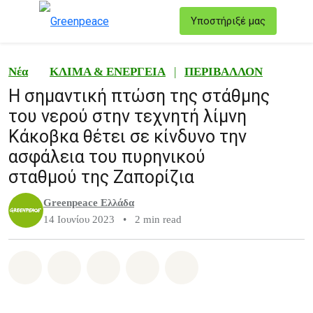
T
Υποστήριξέ μας
Μενού
Νέα
ΚΛΙΜΑ & ΕΝΕΡΓΕΙΑ
|
ΠΕΡΙΒΑΛΛΟΝ
Η σημαντική πτώση της στάθμης
του νερού στην τεχνητή λίμνη
Κάκοβκα θέτει σε κίνδυνο την
ασφάλεια του πυρηνικού
σταθμού της Ζαπορίζια
Greenpeace Ελλάδα
14 Ιουνίου 2023
•
2 min read
Share on Whatsapp
Share on Facebook
Share on Twitter
Share via Email
Share on Bluesky