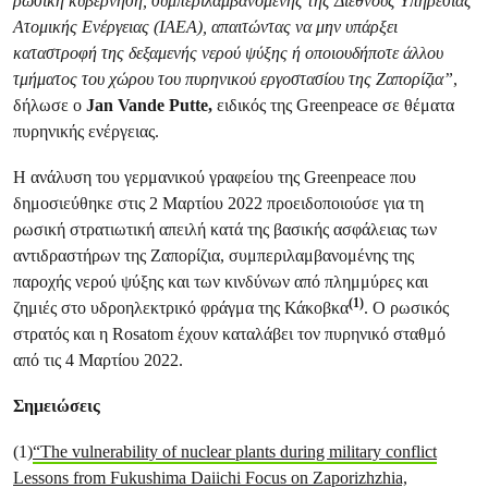
ρωσική κυβέρνηση, συμπεριλαμβανομένης της Διεθνούς Υπηρεσίας
Ατομικής Ενέργειας (ΙΑΕΑ), απαιτώντας να μην υπάρξει
καταστροφή της δεξαμενής νερού ψύξης ή οποιουδήποτε άλλου
τμήματος του χώρου του πυρηνικού εργοστασίου της Ζαπορίζια”
,
δήλωσε ο
Jan Vande Putte,
ειδικός της Greenpeace σε θέματα
πυρηνικής ενέργειας.
Η ανάλυση του γερμανικού γραφείου της Greenpeace που
δημοσιεύθηκε στις 2 Μαρτίου 2022 προειδοποιούσε για τη
ρωσική στρατιωτική απειλή κατά της βασικής ασφάλειας των
αντιδραστήρων της Ζαπορίζια, συμπεριλαμβανομένης της
παροχής νερού ψύξης και των κινδύνων από πλημμύρες και
(1)
ζημιές στο υδροηλεκτρικό φράγμα της Κάκοβκα
. Ο ρωσικός
στρατός και η Rosatom έχουν καταλάβει τον πυρηνικό σταθμό
από τις 4 Μαρτίου 2022.
Σημειώσεις
(1)
“The vulnerability of nuclear plants during military conflict
Lessons from Fukushima Daiichi Focus on Zaporizhzhia,