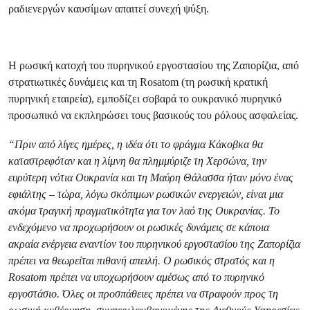
ραδιενεργών καυσίμων απαιτεί συνεχή ψύξη.
Η ρωσική κατοχή του πυρηνικού εργοστασίου της Ζαπορίζια, από
στρατιωτικές δυνάμεις και τη Rosatom (τη ρωσική κρατική
πυρηνική εταιρεία), εμποδίζει σοβαρά το ουκρανικό πυρηνικό
προσωπικό να εκπληρώσει τους βασικούς του ρόλους ασφαλείας.
“Πριν από λίγες ημέρες, η ιδέα ότι το φράγμα Κάκοβκα
θα
καταστρεφόταν και η λίμνη θα πλημμύριζε τη Χερσώνα, την
ευρύτερη νότια Ουκρανία και τη Μαύρη Θάλασσα ήταν μόνο ένας
εφιάλτης – τώρα, λόγω σκόπιμων ρωσικών ενεργειών, είναι μια
ακόμα τραγική πραγματικότητα για τον λαό της Ουκρανίας. Το
ενδεχόμενο να προχωρήσουν οι ρωσικές δυνάμεις σε κάποια
ακραία ενέργεια εναντίον του πυρηνικού εργοστασίου της Ζαπορίζια
πρέπει να θεωρείται πιθανή απειλή. Ο ρωσικός στρατός και η
Rosatom πρέπει να υποχωρήσουν αμέσως από το πυρηνικό
εργοστάσιο. Όλες οι προσπάθειες πρέπει να στραφούν προς τη