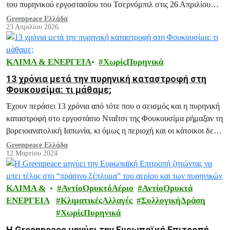
του πυρηνικού εργοστασίου του Τσερνόμπιλ στις 26 Απριλίου
1986 ήταν μία τεράστια ανθρωπιστική και περιβαλλοντική
Greenpeace Ελλάδα
23 Απριλίου 2026
καταστροφή.
ΚΛΙΜΑ & ΕΝΕΡΓΕΙΑ
ΧωρίςΠυρηνικά
13 χρόνια μετά την πυρηνική καταστροφή στη
Φουκουσίμα: τι μάθαμε;
Έχουν περάσει 13 χρόνια από τότε που ο σεισμός και η πυρηνική
καταστροφή στο εργοστάσιο Νταΐτσι της Φουκουσίμα ρήμαξαν τη
βορειοανατολική Ιαπωνία, κι όμως η περιοχή και οι κάτοικοι δεν
έχουν συνέλθει: υποφέρουν ακόμα από τις συνέπειες αυτής της
Greenpeace Ελλάδα
12 Μαρτίου 2024
καταστροφής.
ΚΛΙΜΑ &
ΑντίοΟρυκτόΑέριο
ΑντίοΟρυκτά
ΕΝΕΡΓΕΙΑ
ΚλιματικέςΑλλαγές
ΣυλλογικήΔράση
ΧωρίςΠυρηνικά
Η Greenpeace μηνύει την Ευρωπαϊκή Επιτροπή