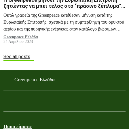
ζητώντας να μπει τέλος στο “πράσινο ξέπλυμα”
του αερίου και των πυρηνικών
Οκτώ γραφεία της Greenpeace κατέθεσαν μήνυση κατά της
Ευρωπαϊκής Επιτροπής, σχετικά με τη συμπερίληψη του ορυκτού
αερίου και της πυρηνικής ενέργειας στον κατάλογο βιώσιμων
επενδύσεων της ΕΕ, την Ταξινομία, τον Μάρτιο του 2022.
Greenpeace Ελλάδα
24 Απριλίου 2023
See all posts
Greenpeace Ελλάδα
Ποιοι είμαστε