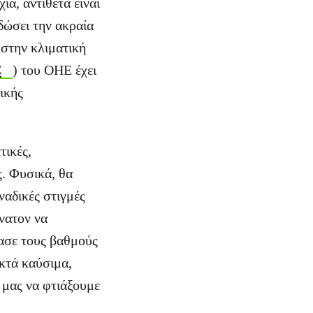
ία, αντίθετα είναι
ώσει την ακραία
 στην κλιματική
C
) του ΟΗΕ έχει
ικής
τικές,
ς. Φυσικά, θα
ναδικές στιγμές
ύνατον να
ασε τους βαθμούς
υκτά καύσιμα,
α μας να φτιάξουμε