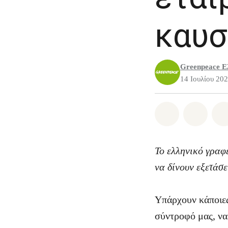
καυσ
Greenpeace Ε
14 Ιουλίου 20
Share on Wh
Share 
Το ελληνικό γραφ
να δίνουν εξετάσε
Υπάρχουν κάποιες
σύντροφό μας, να