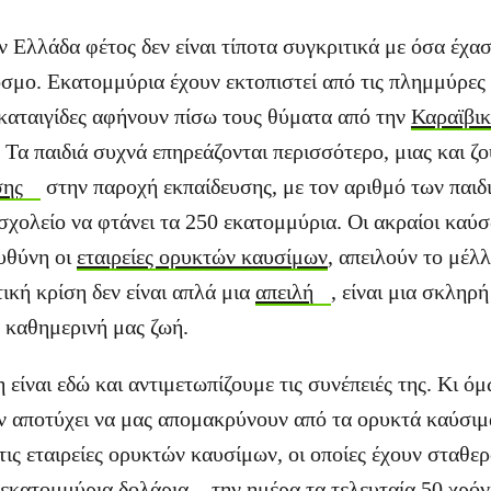
 Ελλάδα φέτος δεν είναι τίποτα συγκριτικά με όσα έχα
σμο. Εκατομμύρια έχουν εκτοπιστεί από τις πλημμύρες
 καταιγίδες αφήνουν πίσω τους θύματα από την
Καραϊβι
. Τα παιδιά συχνά επηρεάζονται περισσότερο, μιας και ζ
σης
στην παροχή εκπαίδευσης, με τον αριθμό των παιδ
σχολείο να φτάνει τα 250 εκατομμύρια. Οι ακραίοι καύσ
υθύνη οι
εταιρείες ορυκτών καυσίμων
, απειλούν το μέλλ
τική κρίση δεν είναι απλά μια
απειλή
, είναι μια σκληρ
ν καθημερινή μας ζωή.
 είναι εδώ και αντιμετωπίζουμε τις συνέπειές της. Κι όμ
ν αποτύχει να μας απομακρύνουν από τα ορυκτά καύσιμ
ις εταιρείες ορυκτών καυσίμων, οι οποίες έχουν σταθερ
σεκατομμύρια δολάρια
την ημέρα τα τελευταία 50 χρόν