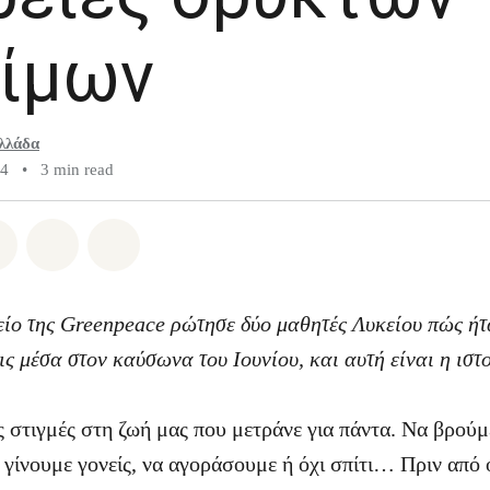
ίμων
λλάδα
24
•
3 min read
atsapp
on Facebook
Share on Twitter
Share via Email
Share on Bluesky
είο της Greenpeace ρώτησε δύο μαθητές Λυκείου πώς ήτα
ις μέσα στον καύσωνα του Ιουνίου, και αυτή είναι η ιστ
 στιγμές στη ζωή μας που μετράνε για πάντα. Να βρούμ
 γίνουμε γονείς, να αγοράσουμε ή όχι σπίτι… Πριν από