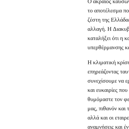
Ο ακραίος καύσωνα
το αποτέλεσμα π
ζέστη της Ελλάδα
αλλαγή. H Διακυβ
καταλήξει ότι η κ
υπερθέρμανσης κ
Η κλιματική κρίση
επηρεάζοντας ταυτ
συνεχίσουμε να ε
και ευκαιρίες που
θυμόμαστε τον φε
μας, πιθανόν και 
αλλά και οι εταιρ
αναμνήσεις και έ