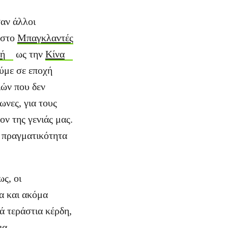
σαν άλλοι
 στο
Μπαγκλαντές
κή
ως την
Κίνα
ούμε σε εποχή
ιών που δεν
ωνες, για τους
ον της γενιάς μας.
ή πραγματικότητα
ως, οι
α και ακόμα
ά τεράστια κέρδη,
ια.