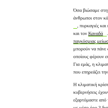
Όσα βιώσαμε στην
άνθρωποι στον κό
, πυρκαγιές και
και τον
Καναδά
παγκόσμιας μείω
μπορούν να πάνε 
οποίους φέρουν ε
Για εμάς, η κλιμα
που επηρεάζει τη
Η κλιματική κρίση
κυβερνήσεις έχου
εξαρτόμαστε από τ
με μέσο όρο
3 δι