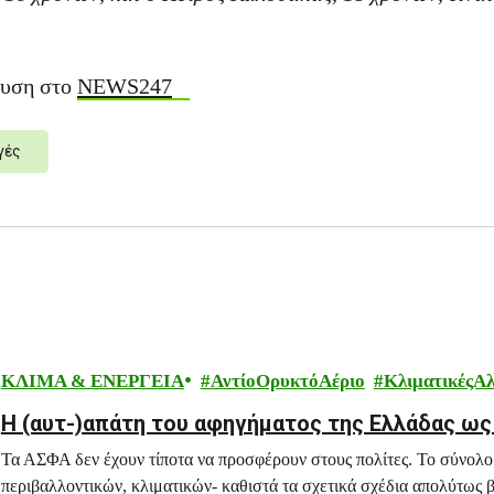
ευση στο
NEWS247
γές
ΚΛΙΜΑ & ΕΝΕΡΓΕΙΑ
ΑντίοΟρυκτόΑέριο
ΚλιματικέςΑλ
H (αυτ-)απάτη του αφηγήματος της Ελλάδας ω
Τα ΑΣΦΑ δεν έχουν τίποτα να προσφέρουν στους πολίτες. Το σύνολο
περιβαλλοντικών, κλιματικών- καθιστά τα σχετικά σχέδια απολύτως β