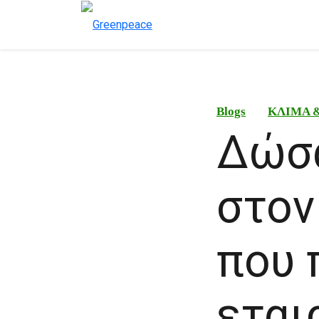
Blogs
ΚΛΙΜΑ 
Δώσα
στον
που 
εται