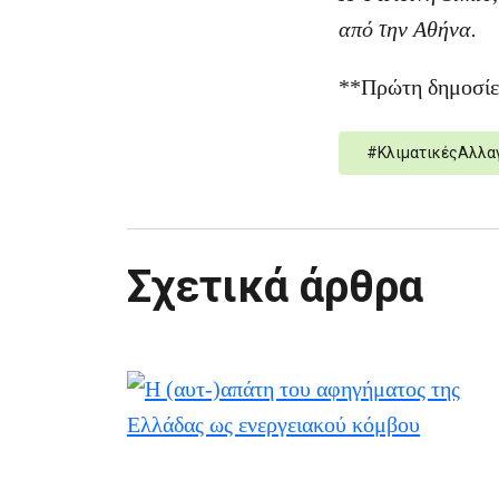
από την Αθήνα.
**Πρώτη δημοσί
#
ΚλιματικέςΑλλα
Σχετικά άρθρα