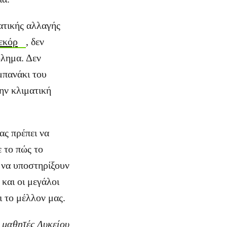
ματικής αλλαγής
εκόρ
, δεν
βλημα. Δεν
μπανάκι του
ην κλιματική
ας πρέπει να
 το πώς το
ς να υποστηρίξουν
 και οι μεγάλοι
ι το μέλλον μας.
 μαθητές Λυκείου