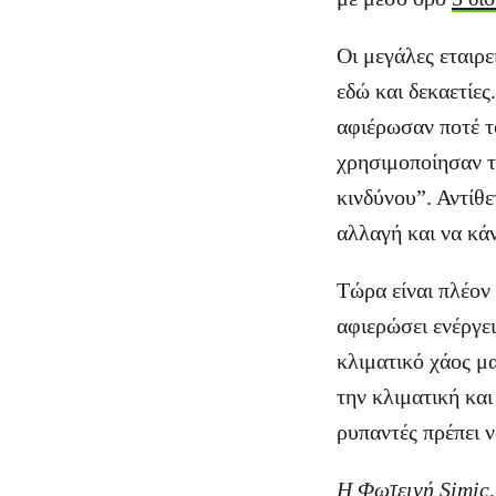
Οι μεγάλες εταιρε
εδώ και δεκαετίε
αφιέρωσαν ποτέ τ
χρησιμοποίησαν τ
κινδύνου”. Αντίθ
αλλαγή και να κά
Τώρα είναι πλέον
αφιερώσει ενέργε
κλιματικό χάος μ
την κλιματική και
ρυπαντές πρέπει 
Η Φωτεινή Simic,