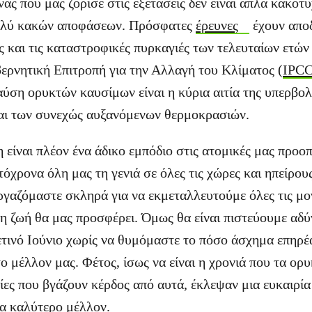
ς που μας ζόρισε στις εξετάσεις δεν είναι απλά κακοτυχ
ολύ κακών αποφάσεων. Πρόσφατες
έρευνες
έχουν αποδ
ς και τις καταστροφικές πυρκαγιές των τελευταίων ετών
ερνητική Επιτροπή για την Αλλαγή του Κλίματος (
IPC
αύση ορυκτών καυσίμων είναι η κύρια αιτία της υπερβολ
αι των συνεχώς αυξανόμενων θερμοκρασιών.
 είναι πλέον ένα άδικο εμπόδιο στις ατομικές μας προοπ
όχρονα όλη μας τη γενιά σε όλες τις χώρες και ηπείρου
ργαζόμαστε σκληρά για να εκμεταλλευτούμε όλες τις μο
 η ζωή θα μας προσφέρει. Όμως θα είναι πιστεύουμε αδ
τινό Ιούνιο χωρίς να θυμόμαστε το πόσο άσχημα επηρέ
το μέλλον μας. Φέτος, ίσως να είναι η χρονιά που τα ορ
είες που βγάζουν κέρδος από αυτά, έκλεψαν μια ευκαιρί
να καλύτερο μέλλον.