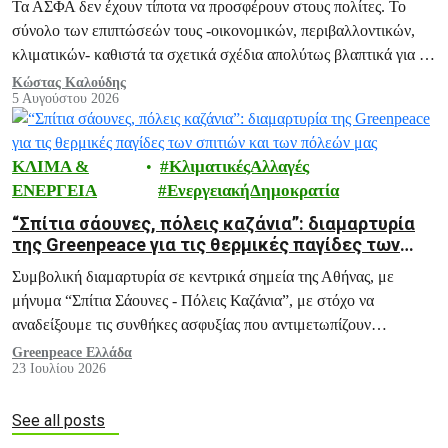
Τα ΑΣΦΑ δεν έχουν τίποτα να προσφέρουν στους πολίτες. Το
σύνολο των επιπτώσεών τους -οικονομικών, περιβαλλοντικών,
κλιματικών- καθιστά τα σχετικά σχέδια απολύτως βλαπτικά για το
μέλλον της Ελλάδας.
Κώστας Καλούδης
5 Αυγούστου 2026
ΚΛΙΜΑ &
ΚλιματικέςΑλλαγές
ΕΝΕΡΓΕΙΑ
ΕνεργειακήΔημοκρατία
“Σπίτια σάουνες, πόλεις καζάνια”: διαμαρτυρία
της Greenpeace για τις θερμικές παγίδες των
σπιτιών και των πόλεών μας
Συμβολική διαμαρτυρία σε κεντρικά σημεία της Αθήνας, με
μήνυμα “Σπίτια Σάουνες - Πόλεις Καζάνια”, με στόχο να
αναδείξουμε τις συνθήκες ασφυξίας που αντιμετωπίζουν
εκατομμύρια πολίτες κάθε καλοκαίρι, και ειδικά σε περιόδους
Greenpeace Ελλάδα
23 Ιουλίου 2026
καύσωνα, μέσα στα ίδια τους τα σπίτια.
See all posts