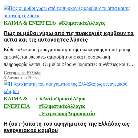
ΚΛΙΜΑ & ΕΝΕΡΓΕΙΑ
ΚλιματικέςΑλλαγές
Πώς οι μύθοι γύρω από τις πυρκαγιές κρύβουν τα
αίτια και τις αυτονόητες λύσεις
Κάθε καλοκαίρι η πραγματικότητα της οικολογικής καταστροφής
εμφανίζεται υπεράνω αμφισβήτησης και η ουσιαστική
πληροφορία λείπει. Οι μύθοι φέρουν βαρύτατες συνέπειες και το
ξεδιάλυμά τους αποτελεί ευθύνη μας.
Greenpeace Ελλάδα
6 Αυγούστου 2026
ΚΛΙΜΑ &
ΑντίοΟρυκτόΑέριο
ΕΝΕΡΓΕΙΑ
ΚλιματικέςΑλλαγές
ΕνεργειακήΔημοκρατία
H (αυτ-)απάτη του αφηγήματος της Ελλάδας ως
ενεργειακού κόμβου