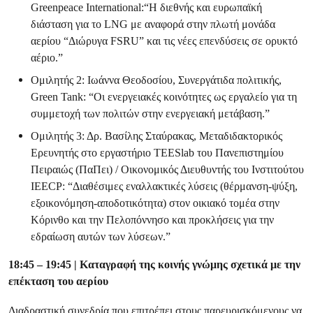
Greenpeace International:“Η διεθνής και ευρωπαϊκή
διάσταση για το LNG με αναφορά στην πλωτή μονάδα
αερίου “Διώρυγα FSRU” και τις νέες επενδύσεις σε ορυκτό
αέριο.”
Ομιλητής 2: Ιωάννα Θεοδοσίου, Συνεργάτιδα πολιτικής,
Green Tank: “Οι ενεργειακές κοινότητες ως εργαλείο για τη
συμμετοχή των πολιτών στην ενεργειακή μετάβαση.”
Ομιλητής 3: Δρ. Βασίλης Σταύρακας, Μεταδιδακτορικός
Ερευνητής στο εργαστήριο TEESlab του Πανεπιστημίου
Πειραιώς (ΠαΠει) / Οικονομικός Διευθυντής του Ινστιτούτου
IEECP: “Διαθέσιμες εναλλακτικές λύσεις (θέρμανση-ψύξη,
εξοικονόμηση-αποδοτικότητα) στον οικιακό τομέα στην
Κόρινθο και την Πελοπόννησο και προκλήσεις για την
εδραίωση αυτών των λύσεων.”
18:45 – 19:45 | Καταγραφή της κοινής γνώμης σχετικά με την
επέκταση του αερίου
Διαδραστική συνεδρία που επιτρέπει στους παρευρισκόμενους να