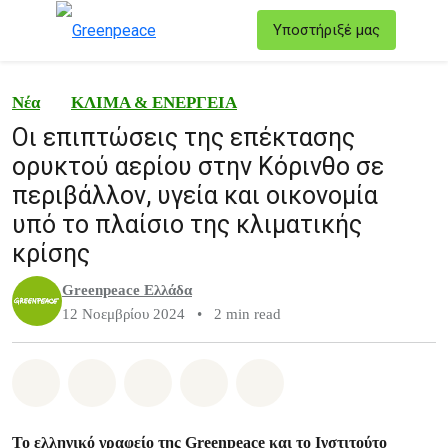
T
Υποστήριξέ μας
Μενού
Νέα
ΚΛΙΜΑ & ΕΝΕΡΓΕΙΑ
Οι επιπτώσεις της επέκτασης
ορυκτού αερίου στην Κόρινθο σε
περιβάλλον, υγεία και οικονομία
υπό το πλαίσιο της κλιματικής
κρίσης
Greenpeace Ελλάδα
12 Νοεμβρίου 2024
•
2 min read
Share on Whatsapp
Share on Facebook
Share on Twitter
Share via Email
Share on Bluesky
Το ελληνικό γραφείο της Greenpeace και το Ινστιτούτο