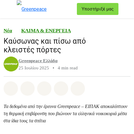
T
Υποστήριξέ μας
Μενού
Νέα
ΚΛΙΜΑ & ΕΝΕΡΓΕΙΑ
Καύσωνας και πίσω από
κλειστές πόρτες
Greenpeace Ελλάδα
25 Ιουλίου 2025
•
4 min read
Share on Whatsapp
Share on Facebook
Share on Twitter
Share via Email
Share on Bluesky
Τα δεδομένα από την έρευνα Greenpeace – ΕΙΠAΚ αποκαλύπτουν
τη θερμική επιβάρυνση που βιώνουν τα ελληνικά νοικοκυριά μέσα
στα ίδια τους τα σπίτια