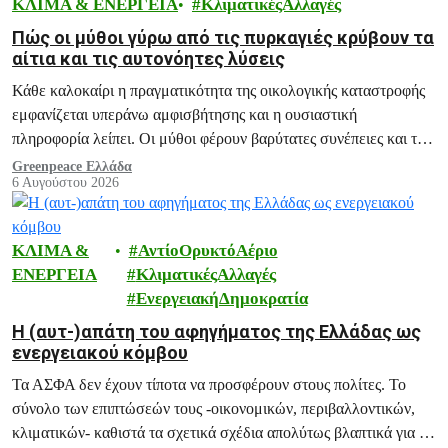
ΚΛΙΜΑ & ΕΝΕΡΓΕΙΑ
ΚλιματικέςΑλλαγές
Πώς οι μύθοι γύρω από τις πυρκαγιές κρύβουν τα
αίτια και τις αυτονόητες λύσεις
Κάθε καλοκαίρι η πραγματικότητα της οικολογικής καταστροφής
εμφανίζεται υπεράνω αμφισβήτησης και η ουσιαστική
πληροφορία λείπει. Οι μύθοι φέρουν βαρύτατες συνέπειες και το
ξεδιάλυμά τους αποτελεί ευθύνη μας.
Greenpeace Ελλάδα
6 Αυγούστου 2026
ΚΛΙΜΑ &
ΑντίοΟρυκτόΑέριο
ΕΝΕΡΓΕΙΑ
ΚλιματικέςΑλλαγές
ΕνεργειακήΔημοκρατία
H (αυτ-)απάτη του αφηγήματος της Ελλάδας ως
ενεργειακού κόμβου
Τα ΑΣΦΑ δεν έχουν τίποτα να προσφέρουν στους πολίτες. Το
σύνολο των επιπτώσεών τους -οικονομικών, περιβαλλοντικών,
κλιματικών- καθιστά τα σχετικά σχέδια απολύτως βλαπτικά για το