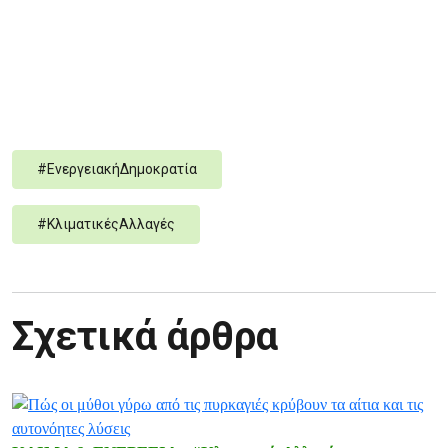
#
ΕνεργειακήΔημοκρατία
#
ΚλιματικέςΑλλαγές
Σχετικά άρθρα