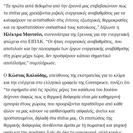
“
Τα πρώτα αυτά δεδομένα από την έρευνά μας επιβεβαιώνουν πως
τα σπίτια μας χρειάζονται ριζικές ενεργειακές αναβαθμίσεις για να
καταφέρουν να αντισταθούν στις έντονες εξωτερικές θερμοκρασίες
και να προστατεύσουν ουσιαστικά τους κατοίκους
,” δήλωσε η
Ηλέκτρα Μαντσίνι,
συντονίστρια της έρευνας για την ενεργειακή
φτώχεια στο ΕΙΠAΚ. “
Οι ήπιες ενεργειακές αναβαθμίσεις, που
αποτελούν και την πλειοψηφία των έργων ενεργειακής αναβάθμισης
στη χώρα μέχρι τώρα, δεν προσφέρουν κάποιο σημαντικό
αποτέλεσμα
,” συμπλήρωσε.
O
Kώστας Καλούδης,
υπεύθυνος της εκστρατείας για το κλίμα
και την ενέργεια στο ελληνικό γραφείο της Greenpeace, τονίζει ότι
“
τα ευρήματα από τις πρώτες μέρες του καύσωνα του Ιουλίου
δείχνουν σαφώς πως η θερμική δυσφορία είναι μία καθημερινή
εμπειρία στους χώρους που προορίζονται περισσότερο από κάθε
άλλον να μας κάνουν να αισθανόμαστε ασφαλείς, άνετοι και
προστατευμένοι, δηλαδή στα σπίτια μας. Οι επιπτώσεις της
θερμικής δυσφορίας συνδέονται άμεσα με τη σωματική και ψυχική
υγεία και την ποιότητα ζωής σε όλα τα νοικοκυριά, αλλά κυρίως