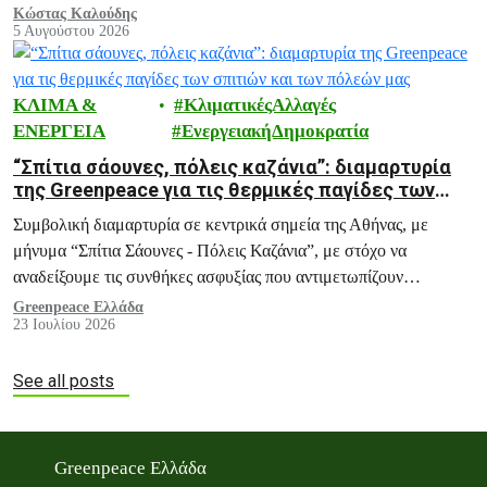
μέλλον της Ελλάδας.
Κώστας Καλούδης
5 Αυγούστου 2026
ΚΛΙΜΑ &
ΚλιματικέςΑλλαγές
ΕΝΕΡΓΕΙΑ
ΕνεργειακήΔημοκρατία
“Σπίτια σάουνες, πόλεις καζάνια”: διαμαρτυρία
της Greenpeace για τις θερμικές παγίδες των
σπιτιών και των πόλεών μας
Συμβολική διαμαρτυρία σε κεντρικά σημεία της Αθήνας, με
μήνυμα “Σπίτια Σάουνες - Πόλεις Καζάνια”, με στόχο να
αναδείξουμε τις συνθήκες ασφυξίας που αντιμετωπίζουν
εκατομμύρια πολίτες κάθε καλοκαίρι, και ειδικά σε περιόδους
Greenpeace Ελλάδα
23 Ιουλίου 2026
καύσωνα, μέσα στα ίδια τους τα σπίτια.
See all posts
Greenpeace Ελλάδα