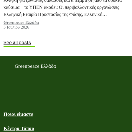
Ανάγκη για ζωντανές θάλασσες και απεξάρτηση από τα ορυκτά
καύσιμα – το ΥΠΕΝ ακούει; Οι περιβαλλοντικές οργανώσεις
Ελληνική Εταιρία Προστασίας της Φύσης, Ελληνική
ΟΡΝΙΘΟΛΟΓΙΚΗ Εταιρεία, Ινστιτούτο Κητολογικών Ερευνών
Greenpeace Ελλάδα
3 Ιουλίου 2026
Πέλαγος, Greenpeace, iSea, MEDASSET και WWF Ελλάς
εκφράζουν συγχαρητήρια προς τους πολίτες και φορείς της
Μαγνησίας που υπερασπίστηκαν με επιμονή το αυτονόητο: το
See all posts
δικαίωμα σε καθαρές και ζωντανές θάλασσες και σε ένα
ασφαλές…
Greenpeace Ελλάδα
Ποιοι είμαστε
Κέντρο Τύπου