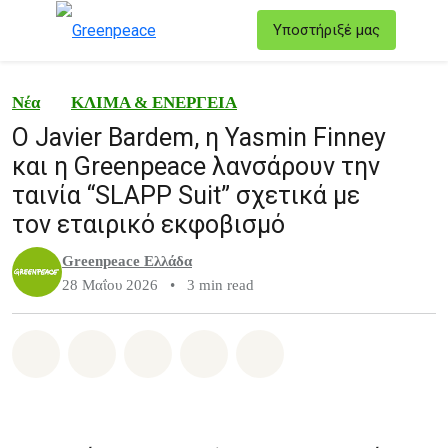
T
Υποστήριξέ μας
Μενού
Νέα
ΚΛΙΜΑ & ΕΝΕΡΓΕΙΑ
Ο Javier Bardem, η Yasmin Finney
και η Greenpeace λανσάρουν την
ταινία “SLAPP Suit” σχετικά με
τον εταιρικό εκφοβισμό
Greenpeace Ελλάδα
28 Μαΐου 2026
•
3 min read
Share on Whatsapp
Share on Facebook
Share on Twitter
Share via Email
Share on Bluesky