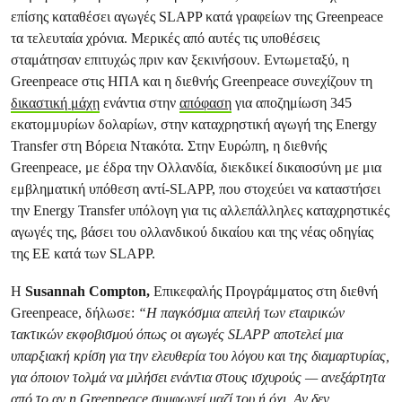
επίσης καταθέσει αγωγές SLAPP κατά γραφείων της Greenpeace
τα τελευταία χρόνια. Μερικές από αυτές τις υποθέσεις
σταμάτησαν επιτυχώς πριν καν ξεκινήσουν. Εντωμεταξύ, η
Greenpeace στις ΗΠΑ και η διεθνής Greenpeace συνεχίζουν τη
δικαστική μάχη
ενάντια στην
απόφαση
για αποζημίωση 345
εκατομμυρίων δολαρίων, στην καταχρηστική αγωγή της Energy
Transfer στη Βόρεια Ντακότα. Στην Ευρώπη, η διεθνής
Greenpeace, με έδρα την Ολλανδία, διεκδικεί δικαιοσύνη με μια
εμβληματική υπόθεση αντί-SLAPP, που στοχεύει να καταστήσει
την Energy Transfer υπόλογη για τις αλλεπάλληλες καταχρηστικές
αγωγές της, βάσει του ολλανδικού δικαίου και της νέας οδηγίας
της ΕΕ κατά των SLAPP.
Η
Susannah Compton,
Επικεφαλής Προγράμματος στη διεθνή
Greenpeace, δήλωσε:
“Η παγκόσμια απειλή των εταιρικών
τακτικών εκφοβισμού όπως οι αγωγές SLAPP αποτελεί μια
υπαρξιακή κρίση για την ελευθερία του λόγου και της διαμαρτυρίας,
για όποιον τολμά να μιλήσει ενάντια στους ισχυρούς — ανεξάρτητα
από το αν η Greenpeace συμφωνεί μαζί του ή όχι. Αν δεν