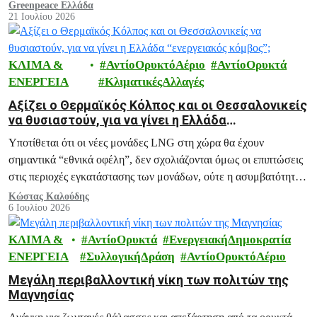
τη θερμική τους άνεση, εντοπίζοντας τα πιο δροσερά σημεία της
Greenpeace Ελλάδα
21 Ιουλίου 2026
πόλης.
ΚΛΙΜΑ &
ΑντίοΟρυκτόΑέριο
ΑντίοΟρυκτά
ΕΝΕΡΓΕΙΑ
ΚλιματικέςΑλλαγές
Αξίζει ο Θερμαϊκός Κόλπος και οι Θεσσαλονικείς
να θυσιαστούν, για να γίνει η Ελλάδα
“ενεργειακός κόμβος”;
Υποτίθεται ότι οι νέες μονάδες LNG στη χώρα θα έχουν
σημαντικά “εθνικά οφέλη”, δεν σχολιάζονται όμως οι επιπτώσεις
στις περιοχές εγκατάστασης των μονάδων, ούτε η ασυμβατότητά
τους με τους στόχους για απανθρακοποίηση, πράσινη μετάβαση
Κώστας Καλούδης
6 Ιουλίου 2026
και αντιμετώπιση της κλιματικής κρίσης.
ΚΛΙΜΑ &
ΑντίοΟρυκτά
ΕνεργειακήΔημοκρατία
ΕΝΕΡΓΕΙΑ
ΣυλλογικήΔράση
ΑντίοΟρυκτόΑέριο
Μεγάλη περιβαλλοντική νίκη των πολιτών της
Μαγνησίας