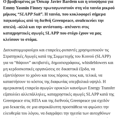
Ο βραβευμένος με Όσκαρ Javier Bardem και η υποψήφια για
Emmy Yasmin Finney πρωταγωνιστούν στη νέα ταινία μικρού
μήκους
“SLAPP Suit”
. Η ταινία, που κυκλοφορεί σήμερα
παγκοσμίως από τη διεθνή Greenpeace, αναδεικνύει την
απειλή –αλλά και την αντίσταση– απέναντι στις
καταχρηστικές αγωγές SLAPP που στόχο έχουν να μας
κλείσουν το στόμα.
Δισεκατομμυριούχοι και εταιρείες-ρυπαντές χρησιμοποιούν τις
Στρατηγικές Αγωγές κατά της Συμμετοχής του Κοινού (SLAPP)
για να “θάψουν” ακτιβιστές, δημοσιογράφους, whistleblowers και
μη κερδοσκοπικές οργανώσεις σε δικαστικά έξοδα, να
εξαντλήσουν το χρόνο και τους πόρους τους και, τελικά, να
καταστήσουν το κόστος της διαφωνίας υπερβολικά υψηλό. Η
αμερικανική εταιρεία αγωγών ορυκτών καυσίμων Energy Transfer
εξαπολύει αλλεπάλληλες, καταχρηστικές αγωγές SLAPP κατά της
Greenpeace στις ΗΠΑ και της διεθνούς Greenpeace για σχεδόν
μια δεκαετία, σε μια απροκάλυπτη προσπάθεια να φιμώσει την
ελευθερία του λόγου, να διαγράψει την ηγεσία των αυτοχθόνων