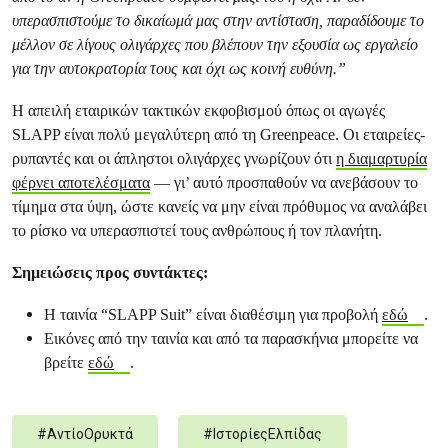
υπερασπιστούμε το δικαίωμά μας στην αντίσταση, παραδίδουμε το
μέλλον σε λίγους ολιγάρχες που βλέπουν την εξουσία ως εργαλείο
για την αυτοκρατορία τους και όχι ως κοινή ευθύνη.”
Η απειλή εταιρικών τακτικών εκφοβισμού όπως οι αγωγές
SLAPP είναι πολύ μεγαλύτερη από τη Greenpeace. Οι εταιρείες-
ρυπαντές και οι άπληστοι ολιγάρχες γνωρίζουν ότι
η διαμαρτυρία
φέρνει αποτελέσματα
— γι’ αυτό προσπαθούν να ανεβάσουν το
τίμημα στα ύψη, ώστε κανείς να μην είναι πρόθυμος να αναλάβει
το ρίσκο να υπερασπιστεί τους ανθρώπους ή τον πλανήτη.
Σημειώσεις προς συντάκτες:
Η ταινία “SLAPP Suit” είναι διαθέσιμη για προβολή
εδώ
.
Εικόνες από την ταινία και από τα παρασκήνια μπορείτε να
βρείτε
εδώ
.
#
ΑντίοΟρυκτά
#
ΙστορίεςΕλπίδας