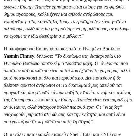
αγωγών Energy Transfer χρησιμοποιείται επίσης για να φιμώσει
δημοσιογράφους, καλλιτέχνες και απλούς ανθρώπους που
νοιάζονται για τις κοινότητές τους. Το ερώτημα δεν είναι γιατί να
μιλήσουμε, αλλά πώς θα μπορούσαμε να μη μιλήσουμε, αν θέλουμε
να έχουμε την ίδια ελευθερία στο μέλλον;”
Η υποψήφια για Emmy ηθοποιός από το Ηνωμένο Βασίλειο,
Yasmin Finney,
δήλωσε:
“Το δικαίωμα στη διαμαρτυρία στο
Ηνωμένο Βασίλειο αποτελεί μια τεράστια μάχη. Οι άνθρωποι που
απαιτούν κάτι καλύτερο είναι αυτοί που έχτισαν τη χώρα μας, αλλά
αυτό ποινικοποιείται όλο και περισσότερο. Δεν πιστεύουν ή δε
βλέπουν αρκετοί άνθρωποι ότι τα δικαιώματά μας απειλούνται
πραγματικά, και γι’ αυτό κάναμε αυτή την ταινία: ο νομικός αγώνας
της Greenpeace ενάντια στην Energy Transfer είναι ένα παράδειγμα
αντίστασης, αλλά υπάρχουν πολλά περισσότερα. Οι “νταήδες”
υποχωρούν μπροστά στη δύναμη και την ενότητα, και αυτό είναι
που χρειαζόμαστε περισσότερο αυτή τη στιγμή”.
Οι μεγάλες πετρελαϊκές εταιρείες Shell, Total και ENI έχουν