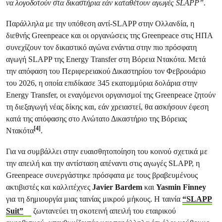
να λογοδοτούν στα δικαστήρια εάν καταθέτουν αγωγές SLAPP”.
Παράλληλα με την υπόθεση αντί-SLAPP στην Ολλανδία, η
διεθνής Greenpeace και οι οργανώσεις της Greenpeace στις ΗΠΑ
συνεχίζουν τον δικαστικό αγώνα ενάντια στην πιο πρόσφατη
αγωγή SLAPP της Energy Transfer στη Βόρεια Ντακότα. Μετά
την απόφαση του Περιφερειακού Δικαστηρίου τον Φεβρουάριο
του 2026, η οποία επιδίκασε 345 εκατομμύρια δολάρια στην
Energy Transfer, οι εναγόμενοι οργανισμοί της Greenpeace ζητούν
τη διεξαγωγή νέας δίκης και, εάν χρειαστεί, θα ασκήσουν έφεση
κατά της απόφασης στο Ανώτατο Δικαστήριο της Βόρειας
[4]
Ντακότα
.
Για να συμβάλλει στην ευαισθητοποίηση του κοινού σχετικά με
την απειλή και την αντίσταση απέναντι στις αγωγές SLAPP, η
Greenpeace συνεργάστηκε πρόσφατα με τους βραβευμένους
ακτιβιστές και καλλιτέχνες
Javier Bardem
και
Yasmin Finney
για τη δημιουργία μιας ταινίας μικρού μήκους. Η ταινία
“SLAPP
Suit”
ζωντανεύει τη σκοτεινή απειλή του εταιρικού