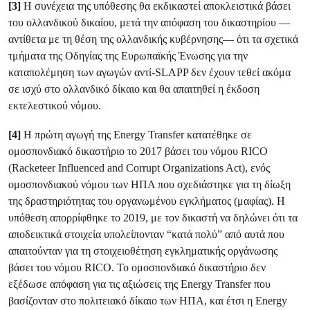
[3]
Η συνέχεια της υπόθεσης θα εκδικαστεί αποκλειστικά βάσει
του ολλανδικού δικαίου, μετά την απόφαση του δικαστηρίου —
αντίθετα με τη θέση της ολλανδικής κυβέρνησης— ότι τα σχετικά
τμήματα της Οδηγίας της Ευρωπαϊκής Ένωσης για την
καταπολέμηση των αγωγών αντί-SLAPP δεν έχουν τεθεί ακόμα
σε ισχύ στο ολλανδικό δίκαιο και θα απαιτηθεί η έκδοση
εκτελεστικού νόμου.
[4]
Η πρώτη αγωγή της Energy Transfer κατατέθηκε σε
ομοσπονδιακό δικαστήριο το 2017 βάσει του νόμου RICO
(Racketeer Influenced and Corrupt Organizations Act), ενός
ομοσπονδιακού νόμου των ΗΠΑ που σχεδιάστηκε για τη δίωξη
της δραστηριότητας του οργανωμένου εγκλήματος (μαφίας). Η
υπόθεση απορρίφθηκε το 2019, με τον δικαστή να δηλώνει ότι τα
αποδεικτικά στοιχεία υπολείπονταν “κατά πολύ” από αυτά που
απαιτούνταν για τη στοιχειοθέτηση εγκληματικής οργάνωσης
βάσει του νόμου RICO. Το ομοσπονδιακό δικαστήριο δεν
εξέδωσε απόφαση για τις αξιώσεις της Energy Transfer που
βασίζονταν στο πολιτειακό δίκαιο των ΗΠΑ, και έτσι η Energy