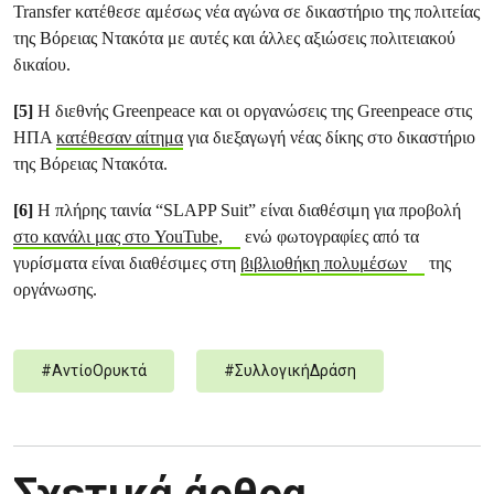
Transfer κατέθεσε αμέσως νέα αγώνα σε δικαστήριο της πολιτείας
της Βόρειας Ντακότα με αυτές και άλλες αξιώσεις πολιτειακού
δικαίου.
[5]
Η διεθνής Greenpeace και οι οργανώσεις της Greenpeace στις
ΗΠΑ
κατέθεσαν αίτημα
για διεξαγωγή νέας δίκης στο δικαστήριο
της Βόρειας Ντακότα.
[6]
Η πλήρης ταινία “SLAPP Suit” είναι διαθέσιμη για προβολή
στο κανάλι μας στο YouTube,
ενώ φωτογραφίες από τα
γυρίσματα είναι διαθέσιμες στη
βιβλιοθήκη πολυμέσων
της
οργάνωσης.
#
ΑντίοΟρυκτά
#
ΣυλλογικήΔράση