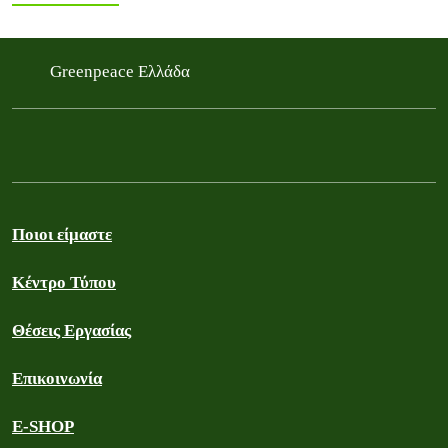
δικαίωμα σε καθαρές και ζωντανές θάλασσες και σε ένα
ασφαλές…
Greenpeace Ελλάδα
Ποιοι είμαστε
Κέντρο Τύπου
Θέσεις Εργασίας
Επικοινωνία
E-SHOP