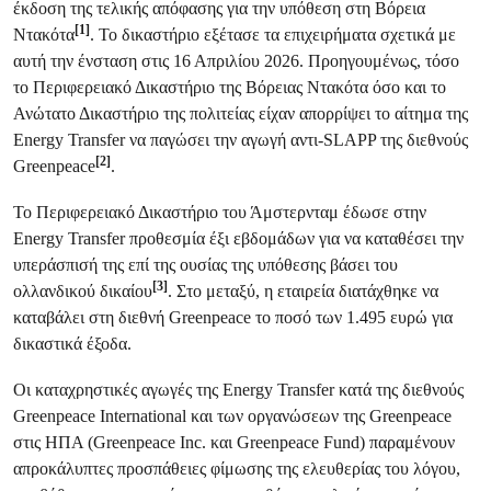
έκδοση της τελικής απόφασης για την υπόθεση στη Βόρεια
[1]
Ντακότα
. Το δικαστήριο εξέτασε τα επιχειρήματα σχετικά με
αυτή την ένσταση στις 16 Απριλίου 2026. Προηγουμένως, τόσο
το Περιφερειακό Δικαστήριο της Βόρειας Ντακότα όσο και το
Ανώτατο Δικαστήριο της πολιτείας είχαν απορρίψει το αίτημα της
Energy Transfer να παγώσει την αγωγή αντι-SLAPP της διεθνούς
[2]
Greenpeace
.
Το Περιφερειακό Δικαστήριο του Άμστερνταμ έδωσε στην
Energy Transfer προθεσμία έξι εβδομάδων για να καταθέσει την
υπεράσπισή της επί της ουσίας της υπόθεσης βάσει του
[3]
ολλανδικού δικαίου
. Στο μεταξύ, η εταιρεία διατάχθηκε να
καταβάλει στη διεθνή Greenpeace το ποσό των 1.495 ευρώ για
δικαστικά έξοδα.
Οι καταχρηστικές αγωγές της Energy Transfer κατά της διεθνούς
Greenpeace International και των οργανώσεων της Greenpeace
στις ΗΠΑ (Greenpeace Inc. και Greenpeace Fund) παραμένουν
απροκάλυπτες προσπάθειες φίμωσης της ελευθερίας του λόγου,