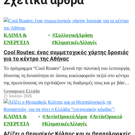
Σχετικά άρθρα
ΚΛΙΜΑ &
ΣυλλογικήΔράση
ΕΝΕΡΓΕΙΑ
ΚλιματικέςΑλλαγές
Cool Routes: ένας συμμετοχικός χάρτης δροσιάς
για το κέντρο της Αθήνας
Το πρόγραμμα “Cool Routes” ξεκινά την πιλοτική του λειτουργία,
δίνοντας τη δυνατότητα σε όσους κυκλοφορούν πεζοί στο κέντρο
της πρωτεύουσας να σχεδιάζουν τις διαδρομές τους και με βάση
τη θερμική τους άνεση, εντοπίζοντας τα πιο δροσερά σημεία της
Greenpeace Ελλάδα
21 Ιουλίου 2026
πόλης.
ΚΛΙΜΑ &
ΑντίοΟρυκτόΑέριο
ΑντίοΟρυκτά
ΕΝΕΡΓΕΙΑ
ΚλιματικέςΑλλαγές
Αξίζει ο Θερμαϊκός Κόλπος και οι Θεσσαλονικείς