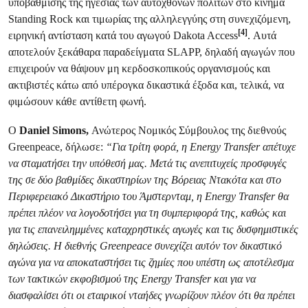
υποβάθμισης της ηγεσίας των αυτοχθόνων πολιτών στο κίνημα
Standing Rock και τιμωρίας της αλληλεγγύης στη συνεχιζόμενη,
[4]
ειρηνική αντίσταση κατά του αγωγού Dakota Access
. Αυτά
αποτελούν ξεκάθαρα παραδείγματα SLAPP, δηλαδή αγωγών που
επιχειρούν να θάψουν μη κερδοσκοπικούς οργανισμούς και
ακτιβιστές κάτω από υπέρογκα δικαστικά έξοδα και, τελικά, να
φιμώσουν κάθε αντίθετη φωνή.
Ο
Daniel Simons,
Ανώτερος Νομικός Σύμβουλος της διεθνούς
Greenpeace, δήλωσε:
“Για τρίτη φορά, η Energy Transfer απέτυχε
να σταματήσει την υπόθεσή μας. Μετά τις ανεπιτυχείς προσφυγές
της σε δύο βαθμίδες δικαστηρίων της Βόρειας Ντακότα και στο
Περιφερειακό Δικαστήριο του Άμστερνταμ, η Energy Transfer θα
πρέπει πλέον να λογοδοτήσει για τη συμπεριφορά της, καθώς και
για τις επανειλημμένες καταχρηστικές αγωγές και τις δυσφημιστικές
δηλώσεις. Η διεθνής Greenpeace συνεχίζει αυτόν τον δικαστικό
αγώνα για να αποκαταστήσει τις ζημίες που υπέστη ως αποτέλεσμα
των τακτικών εκφοβισμού της Energy Transfer και για να
διασφαλίσει ότι οι εταιρικοί νταήδες γνωρίζουν πλέον ότι θα πρέπει