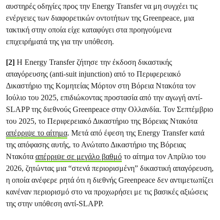
αυστηρές οδηγίες προς την Energy Transfer να μη συγχέει τις
ενέργειες των διαφορετικών οντοτήτων της Greenpeace, μια
τακτική στην οποία είχε καταφύγει στα προηγούμενα
επιχειρήματά της για την υπόθεση.
[2]
Η Energy Transfer ζήτησε την έκδοση δικαστικής
απαγόρευσης (anti-suit injunction) από το Περιφερειακό
Δικαστήριο της Κομητείας Μόρτον στη Βόρεια Ντακότα τον
Ιούλιο του 2025, επιδιώκοντας προστασία από την αγωγή αντί-
SLAPP της διεθνούς Greenpeace στην Ολλανδία. Τον Σεπτέμβριο
του 2025, το Περιφερειακό Δικαστήριο της Βόρειας Ντακότα
απέρριψε το αίτημα
. Μετά από έφεση της Energy Transfer κατά
της απόφασης αυτής, το Ανώτατο Δικαστήριο της Βόρειας
Ντακότα
απέρριψε σε μεγάλο βαθμό
το αίτημα τον Απρίλιο του
2026, ζητώντας μια “στενά περιορισμένη” δικαστική απαγόρευση,
η οποία ανέφερε ρητά ότι η διεθνής Greenpeace δεν αντιμετωπίζει
κανέναν περιορισμό στο να προχωρήσει με τις βασικές αξιώσεις
της στην υπόθεση αντί-SLAPP.