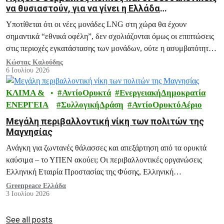
να θυσιαστούν, για να γίνει η Ελλάδα
“ενεργειακός κόμβος”;
Υποτίθεται ότι οι νέες μονάδες LNG στη χώρα θα έχουν
σημαντικά “εθνικά οφέλη”, δεν σχολιάζονται όμως οι επιπτώσεις
στις περιοχές εγκατάστασης των μονάδων, ούτε η ασυμβατότητά
τους με τους στόχους για απανθρακοποίηση, πράσινη μετάβαση
Κώστας Καλούδης
6 Ιουλίου 2026
και αντιμετώπιση της κλιματικής κρίσης.
ΚΛΙΜΑ &
ΑντίοΟρυκτά
ΕνεργειακήΔημοκρατία
ΕΝΕΡΓΕΙΑ
ΣυλλογικήΔράση
ΑντίοΟρυκτόΑέριο
Μεγάλη περιβαλλοντική νίκη των πολιτών της
Μαγνησίας
Ανάγκη για ζωντανές θάλασσες και απεξάρτηση από τα ορυκτά
καύσιμα – το ΥΠΕΝ ακούει; Οι περιβαλλοντικές οργανώσεις
Ελληνική Εταιρία Προστασίας της Φύσης, Ελληνική
ΟΡΝΙΘΟΛΟΓΙΚΗ Εταιρεία, Ινστιτούτο Κητολογικών Ερευνών
Greenpeace Ελλάδα
3 Ιουλίου 2026
Πέλαγος, Greenpeace, iSea, MEDASSET και WWF Ελλάς
εκφράζουν συγχαρητήρια προς τους πολίτες και φορείς της
Μαγνησίας που υπερασπίστηκαν με επιμονή το αυτονόητο: το
See all posts