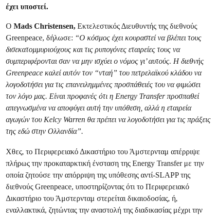
έχει υποστεί.
Ο
Mads Christensen,
Εκτελεστικός Διευθυντής της διεθνούς
Greenpeace, δήλωσε:
“Ο κόσμος έχει κουραστεί να βλέπει τους
δισεκατομμυριούχους και τις ρυπογόνες εταιρείες τους να
συμπεριφέρονται σαν να μην ισχύει ο νόμος γι’ αυτούς. Η διεθνής
Greenpeace καλεί αυτόν τον “νταή” του πετρελαϊκού κλάδου να
λογοδοτήσει για τις επανειλημμένες προσπάθειές του να φιμώσει
τον λόγο μας. Είναι προφανές ότι η Energy Transfer προσπαθεί
απεγνωσμένα να αποφύγει αυτή την υπόθεση, αλλά η εταιρεία
αγωγών του Kelcy Warren θα πρέπει να λογοδοτήσει για τις πράξεις
της εδώ στην Ολλανδία”.
Χθες, το Περιφερειακό Δικαστήριο του Άμστερνταμ απέρριψε
πλήρως την προκαταρκτική ένσταση της Energy Transfer με την
οποία ζητούσε την απόρριψη της υπόθεσης αντί-SLAPP της
διεθνούς Greenpeace, υποστηρίζοντας ότι το Περιφερειακό
Δικαστήριο του Άμστερνταμ στερείται δικαιοδοσίας, ή,
εναλλακτικά, ζητώντας την αναστολή της διαδικασίας μέχρι την