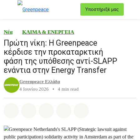
T
Υποστήριξέ μας
Μενού
Νέα
ΚΛΙΜΑ & ΕΝΕΡΓΕΙΑ
Πρώτη νίκη: Η Greenpeace
κέρδισε την προκαταρκτική
φάση της υπόθεσης αντί-SLAPP
ενάντια στην Energy Transfer
Greenpeace Ελλάδα
4 Ιουνίου 2026
•
4 min read
Share on Whatsapp
Share on Facebook
Share on Twitter
Share via Email
Share on Bluesky