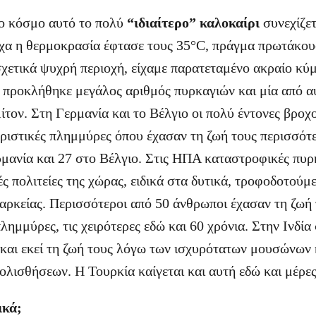
ο κόσμο αυτό το πολύ
“ιδιαίτερο” καλοκαίρι
συνεχίζετ
α η θερμοκρασία έφτασε τους 35°C, πράγμα πρωτάκου
σχετικά ψυχρή περιοχή, είχαμε παρατεταμένο ακραίο κ
 προκλήθηκε μεγάλος αριθμός πυρκαγιών και μία από α
Λίτον. Στη Γερμανία και το Βέλγιο οι πολύ έντονες βροχ
ιστικές πλημμύρες όπου έχασαν τη ζωή τους περισσότε
μανία και 27 στο Βέλγιο. Στις ΗΠΑ καταστροφικές πυρ
 πολιτείες της χώρας, ειδικά στα δυτικά, τροφοδοτούμε
ιαρκείας. Περισσότεροι από 50 άνθρωποι έχασαν τη ζωή
πλημμύρες, τις χειρότερες εδώ και 60 χρόνια. Στην Ινδία
και εκεί τη ζωή τους λόγω των ισχυρότατων μουσώνων 
λισθήσεων. Η Τουρκία καίγεται και αυτή εδώ και μέρες
ικά;