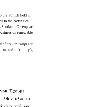
λλά το καλοκαίρι του
με σε καθαρές μορφές
ένου.
Έχουμε
ρελθόν, αλλά το
ίναι τα επόμενα;