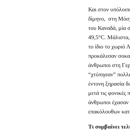
Και στον υπόλοιπ
δίμηνο, στη Μόσχ
του Καναδά, μία 
49,5°C. Μάλιστα,
το ίδιο το χωριό 
προκάλεσαν σοκαρ
άνθρωποι στη Γερ
“χτύπησαν” πολλές
έντονη ξηρασία δ
μετά τις φονικές 
άνθρωποι έχασαν 
επακόλουθων κατο
Τι συμβαίνει τελ