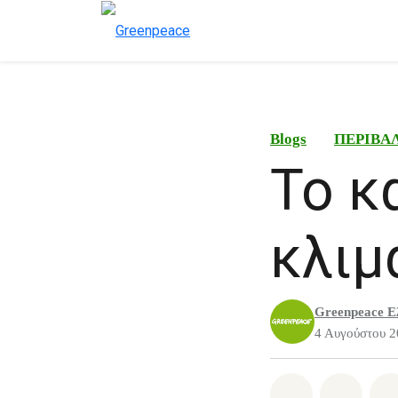
Blogs
ΠΕΡΙΒΑ
Το κ
κλιμ
Greenpeace Ε
4 Αυγούστου 
Share on Wh
Share 