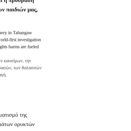
αι η πρόσβασή
ων παιδιών μας,
ών καυσίμων, την
 δασών, των θαλασσών
αγή.
ματισμό της
σμάτων ορυκτών