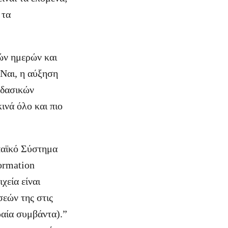
 τα
ών ημερών και
 Ναι, η αύξηση
 δασικών
ινά όλο και πιο
παϊκό Σύστημα
ormation
χεία είναι
σεών της στις
ραία συμβάντα).”