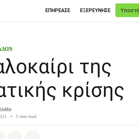
Υποστή
ΕΠΗΡΕΑΣΕ
ΕΞΕΡΕΥΝΗΣΕ
ΛΛΟΝ
αλοκαίρι της
ατικής κρίσης
λλάδα
2021
•
5 min read
atsapp
on Facebook
Share on Twitter
Share via Email
Share on Bluesky