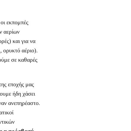
 οι εκπομπές
ν αερίων
ρές) και για να
η, ορυκτό αέριο).
ούμε σε καθαρές
της εποχής μας
χουμε ήδη χάσει
έναν ανεπηρέαστο.
ατικοί
ντικών