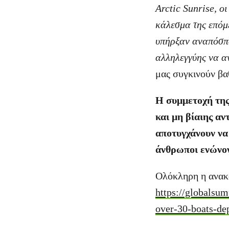
Arctic Sunrise, 
κάλεσμα της επόμε
υπήρξαν αναπόσπα
αλληλεγγύης να α
μας συγκινούν βα
Η συμμετοχή της
και μη βίαιης αν
αποτυγχάνουν να 
άνθρωποι ενώνον
Ολόκληρη η ανακο
https://globalsum
over-30-boats-dep