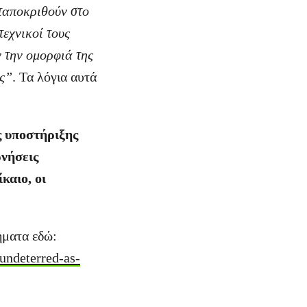
νταποκριθούν στο
τεχνικοί τους
 την ομορφιά της
ις”
. Τα λόγια αυτά
ς υποστήριξης
ρνήσεις
καιο, οι
ήματα εδώ:
-undeterred-as-