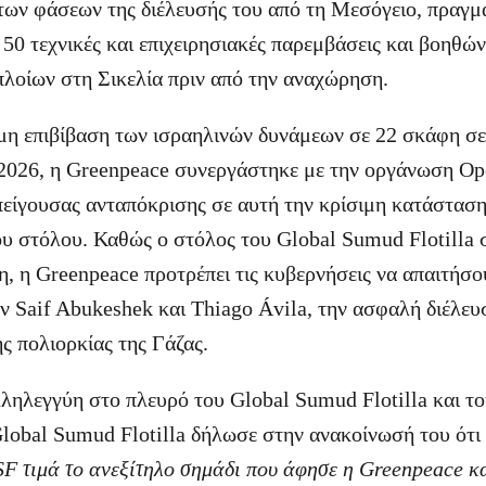
των φάσεων της διέλευσής του από τη Μεσόγειο, πραγμ
 50 τεχνικές και επιχειρησιακές παρεμβάσεις και βοηθώ
πλοίων στη Σικελία πριν από την αναχώρηση.
η επιβίβαση των ισραηλινών δυνάμεων σε 22 σκάφη σε
 2026, η Greenpeace συνεργάστηκε με την οργάνωση Op
πείγουσας ανταπόκρισης σε αυτή την κρίσιμη κατάσταση
υ στόλου. Καθώς ο στόλος του Global Sumud Flotilla συ
η, η Greenpeace προτρέπει τις κυβερνήσεις να απαιτήσ
 Saif Abukeshek και Thiago Ávila, την ασφαλή διέλευ
ς πολιορκίας της Γάζας.
ληλεγγύη στο πλευρό του Global Sumud Flotilla και το
 Global Sumud Flotilla δήλωσε στην ανακοίνωσή του ότι
F τιμά το ανεξίτηλο σημάδι που άφησε η Greenpeace κ