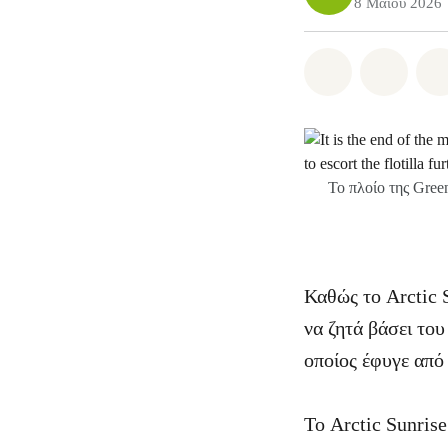
8 Μαΐου 2026
Share on Wh
Share 
Το πλοίο της Gree
Καθώς το Arctic 
να ζητά βάσει του
οποίος έφυγε από
Το Arctic Sunris