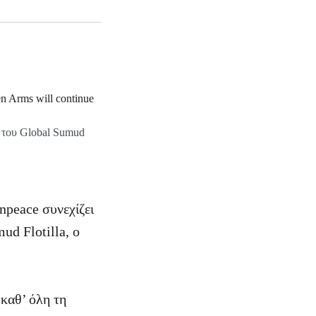
η του Global Sumud
npeace συνεχίζει
ud Flotilla, ο
καθ’ όλη τη