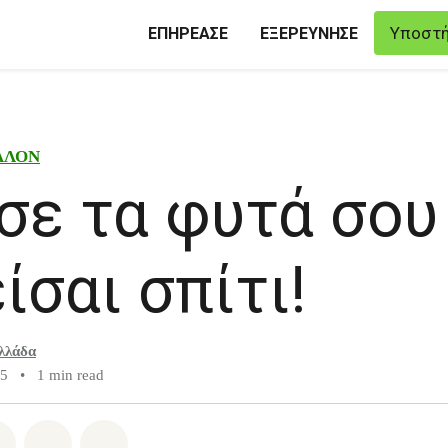
Υποστή
ΕΠΗΡΕΑΣΕ
ΕΞΕΡΕΥΝΗΣΕ
ΛΛΟΝ
σε τα φυτά σου
ίσαι σπίτι!
λλάδα
15
•
1 min read
atsapp
on Facebook
Share on Twitter
Share via Email
Share on Bluesky