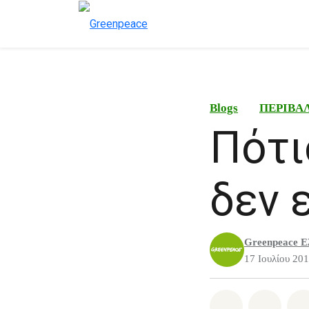
Blogs
ΠΕΡΙΒΑ
Πότι
δεν ε
Greenpeace Ε
17 Ιουλίου 20
Share on Wh
Share 