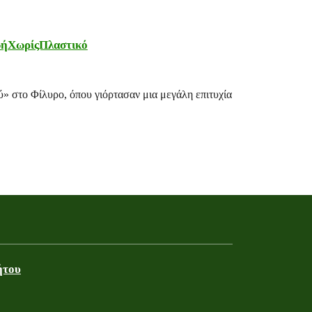
ήΧωρίςΠλαστικό
 στο Φίλυρο, όπου γιόρτασαν μια μεγάλη επιτυχία
ήτου