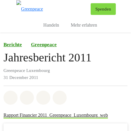
To
Spenden
Menu
Handeln
Mehr erfahren
Berichte
Greenpeace
Jahresbericht 2011
Greenpeace Luxembourg
31 December 2011
Share on Whatsapp
Share on Facebook
Share via Email
Share on Bluesky
Rapport Financier 2011_Greenpeace_Luxembourg_web