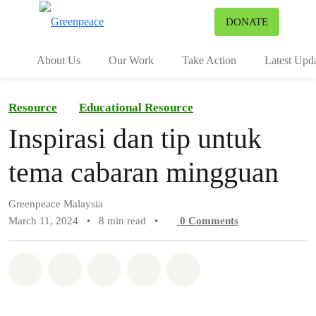
To
DONATE
Menu
About Us
Our Work
Take Action
Latest Upd
Resource
Educational Resource
Inspirasi dan tip untuk
tema cabaran mingguan
Greenpeace Malaysia
March 11, 2024
•
8 min read
•
0
Comments
Share on Whatsapp
Share on Facebook
Share on Twitter
Share via Email
Share on Bluesky