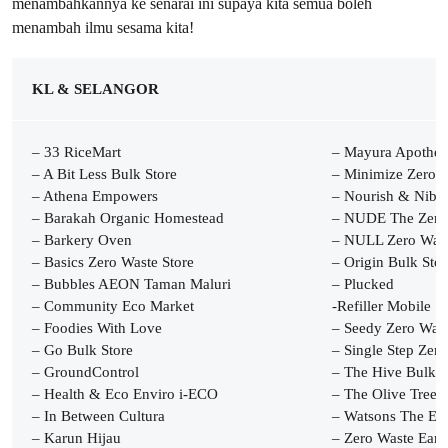
menambahkannya ke senarai ini supaya kita semua boleh
menambah ilmu sesama kita!
KL & SELANGOR
– 33 RiceMart
– Mayura Apothec
– A Bit Less Bulk Store
– Minimize Zero W
– Athena Empowers
– Nourish & Nibb
– Barakah Organic Homestead
– NUDE The Zero 
– Barkery Oven
– NULL Zero Wast
– Basics Zero Waste Store
– Origin Bulk Stor
– Bubbles AEON Taman Maluri
– Plucked
– Community Eco Market
-Refiller Mobile
– Foodies With Love
– Seedy Zero Wast
– Go Bulk Store
– Single Step Zero
– GroundControl
– The Hive Bulk 
– Health & Eco Enviro i-ECO
– The Olive Tree
– In Between Cultura
– Watsons The E
– Karun Hijau
– Zero Waste Eart