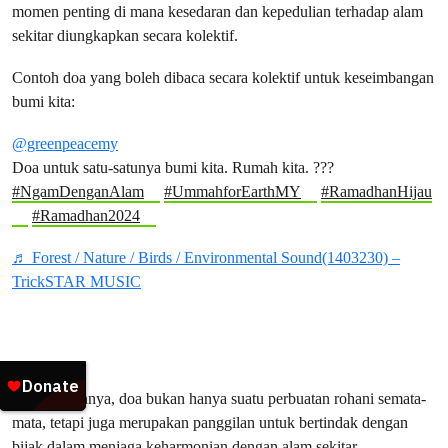
momen penting di mana kesedaran dan kepedulian terhadap alam
sekitar diungkapkan secara kolektif.
Contoh doa yang boleh dibaca secara kolektif untuk keseimbangan
bumi kita:
@greenpeacemy
Doa untuk satu-satunya bumi kita. Rumah kita. ???
#NgamDenganAlam
#UmmahforEarthMY
#RamadhanHijau
#Ramadhan2024
♬ Forest / Nature / Birds / Environmental Sound(1403230) –
TrickSTAR MUSIC
Kesimpulannya, doa bukan hanya suatu perbuatan rohani semata-
mata, tetapi juga merupakan panggilan untuk bertindak dengan
bijak dalam menjaga keharmonian dengan alam sekitar.