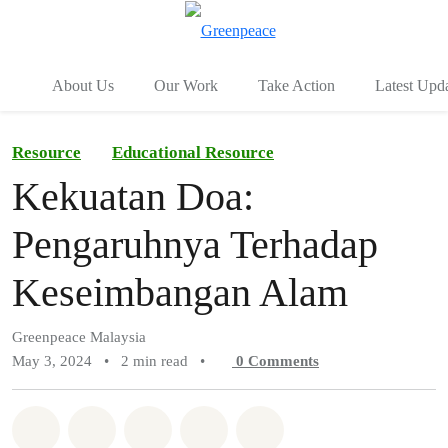
To
Menu
About Us
Our Work
Take Action
Latest Upd
Resource
Educational Resource
Kekuatan Doa:
Pengaruhnya Terhadap
Keseimbangan Alam
Greenpeace Malaysia
May 3, 2024
•
2 min read
•
0
Comments
Share on Whatsapp
Share on Facebook
Share on Twitter
Share via Email
Share on Bluesky