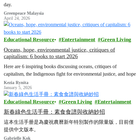
day.
Greenpeace Malaysia
April 24, 2026
Educational Resource
Entertainment
Green Living
Oceans, hope, environmental justice, critiques of
capitalism: 6 books to start 2026
Here are 6 inspiring books discussing oceans, critiques of
capitalism, the Indigenous fight for environmental justice, and hope
Kezia Rynita
January 5, 2026
Educational Resource
Green Living
Entertainment
新春綠色生活手冊：素食食譜與收納妙招
這本生活手册是為慶祝農曆新年特別製作的限量版，目前僅
提供中文版本。
Gabrielle Kok