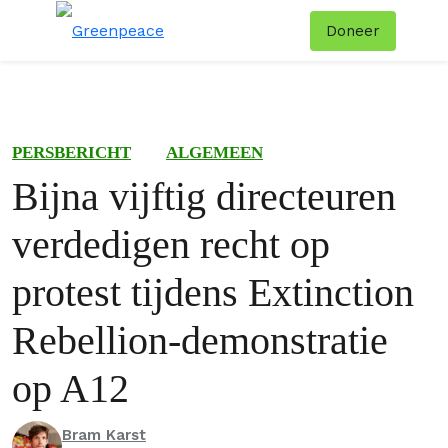
Doneer
Menu
Zoe
PERSBERICHT
ALGEMEEN
Bijna vijftig directeuren
verdedigen recht op
protest tijdens Extinction
Rebellion-demonstratie
op A12
Bram Karst