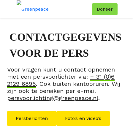
Doneer
Menu
Zoe
CONTACTGEGEVENS
VOOR DE PERS
Voor vragen kunt u contact opnemen
met een persvoorlichter via:
+ 31 (0)6
2129 6895
. Ook buiten kantooruren. Wij
zijn ook te bereiken per e-mail
persvoorlichting@greenpeace.nl
.
Persberichten
Foto’s en video’s