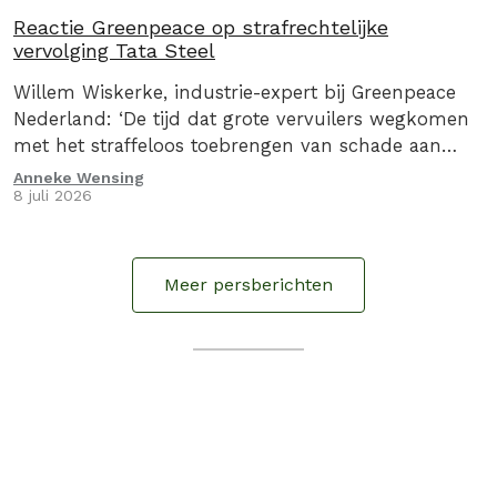
Reactie Greenpeace op strafrechtelijke
vervolging Tata Steel
Willem Wiskerke, industrie-expert bij Greenpeace
Nederland: ‘De tijd dat grote vervuilers wegkomen
met het straffeloos toebrengen van schade aan
onze gezondheid is voorbij. Laat dit ook een
Anneke Wensing
8 juli 2026
waarschuwing zijn voor andere…
Meer persberichten