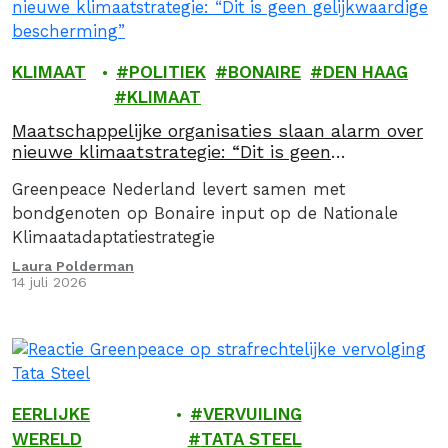
KLIMAAT
POLITIEK
BONAIRE
DEN HAAG
KLIMAAT
Maatschappelijke organisaties slaan alarm over
nieuwe klimaatstrategie: “Dit is geen
gelijkwaardige bescherming”
Greenpeace Nederland levert samen met
bondgenoten op Bonaire input op de Nationale
Klimaatadaptatiestrategie
Laura Polderman
14 juli 2026
EERLIJKE
VERVUILING
WERELD
TATA STEEL