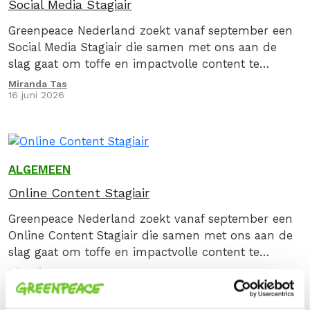
Social Media Stagiair
Greenpeace Nederland zoekt vanaf september een
Social Media Stagiair die samen met ons aan de
slag gaat om toffe en impactvolle content te
maken voor onze organische social media kanalen
Miranda Tas
16 juni 2026
zoals Instagram en TikTok.
ALGEMEEN
Online Content Stagiair
Greenpeace Nederland zoekt vanaf september een
Online Content Stagiair die samen met ons aan de
slag gaat om toffe en impactvolle content te
maken voor onze social media kanalen zoals
Miranda Tas
16 juni 2026
Instagram en TikTok.