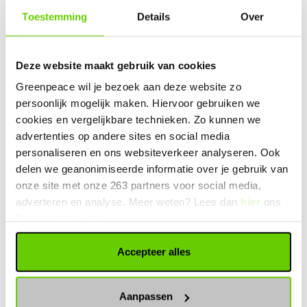
Toestemming
Details
Over
ALGEMEEN
Deze website maakt gebruik van cookies
Doorlopende vrijwilligersfuncties
Greenpeace wil je bezoek aan deze website zo
In een rubberboot over een woeste Noordzee varen
persoonlijk mogelijk maken. Hiervoor gebruiken we
of de enorme koepel van de kerncentrale in
cookies en vergelijkbare technieken. Zo kunnen we
Borssele bedwingen? De bouwplaats van een
advertenties op andere sites en social media
kolencentrale bezetten? Of liever tijdens
Greenpeace Nederland
personaliseren en ons websiteverkeer analyseren. Ook
23 maart 2026
evenementen het publiek…
delen we geanonimiseerde informatie over je gebruik van
onze site met onze 263 partners voor social media,
adverteren en analyse. Meer weten? Lees dan
hier
ons
Privacystatement.
Accepteer alles
Aanpassen