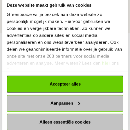
Banknummer NL89 TRIO 0338 8885 00
Deze website maakt gebruik van cookies
Kamer van Koophandel nummer: 41198809
Greenpeace wil je bezoek aan deze website zo
RSIN nummer / fiscaal nummer: 004882738
persoonlijk mogelijk maken. Hiervoor gebruiken we
BTW nummer: NL004882738 B01
cookies en vergelijkbare technieken. Zo kunnen we
advertenties op andere sites en social media
personaliseren en ons websiteverkeer analyseren. Ook
Meer over Greenpeace
delen we geanonimiseerde informatie over je gebruik van
onze site met onze 263 partners voor social media,
adverteren en analyse. Meer weten? Lees dan
hier
ons
Missie
Privacystatement.
Accepteer alles
Successen
Aanpassen
Acties
Alleen essentiële cookies