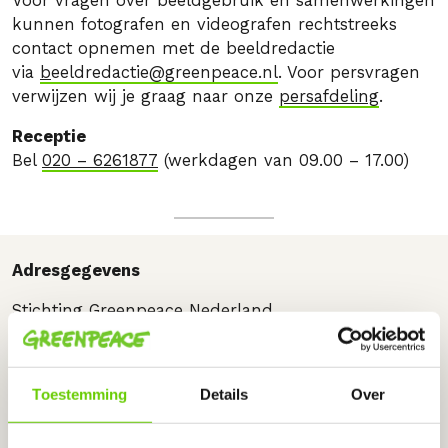
Voor vragen over beeldgebruik en samenwerkingen
kunnen fotografen en videografen rechtstreeks
contact opnemen met de beeldredactie
via
b
eeldredactie@greenpeace.nl
. Voor persvragen
verwijzen wij je graag naar onze
persafdeling
.
Receptie
Bel
020 – 6261877
(werkdagen van 09.00 – 17.00)
Adresgegevens
Stichting Greenpeace Nederland
Paul van Vlissingenstraat 10-E
1096 BK Amsterdam
Postbus 3946 1001 AS Amsterdam
Toestemming
Details
Over
Financiële gegevens