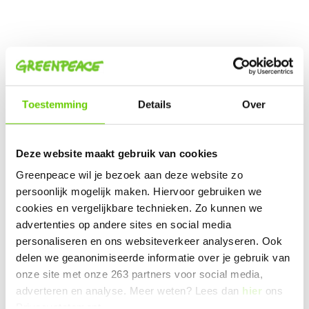
E-activist
Toestemming
Details
Over
Heb je minder tijd, kom als e-activist online in actie.
Online acties helpen om de druk op grote
vervuilers hoog te houden. Zo bestookten e-
Deze website maakt gebruik van cookies
activisten eerder met succes bestuurders van
pensioenfonds ABP, met aanmoedigingen om
Greenpeace wil je bezoek aan deze website zo
fossiele investeringen stoppen. Na een korte intake
persoonlijk mogelijk maken. Hiervoor gebruiken we
en training kun je al bij ons aan de slag als e-
cookies en vergelijkbare technieken. Zo kunnen we
activist.
advertenties op andere sites en social media
personaliseren en ons websiteverkeer analyseren. Ook
delen we geanonimiseerde informatie over je gebruik van
Plan een intake
onze site met onze 263 partners voor social media,
adverteren en analyse. Meer weten? Lees dan
hier
ons
Privacystatement.