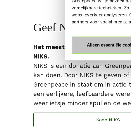
Greenpeace wil je bezoek aa
vergelijkbare technieken. Zo
websiteverkeer analyseren. 
partners voor social media,
Geef NIKS
Alleen essentiële coo
Het meest gevraagde cadeau va
NIKS.
NIKS is een donatie aan Greenpe
kan doen. Door NIKS te geven of t
Greenpeace in staat om in actie
een eerlijkere, leefbaardere were
weer ietsje minder spullen de wer
Koop NIKS