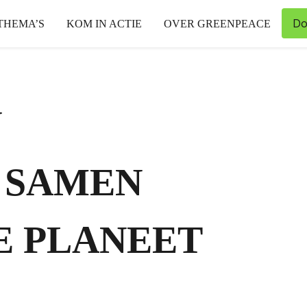
Do
THEMA’S
KOM IN ACTIE
OVER GREENPEACE
N
 SAMEN
E PLANEET