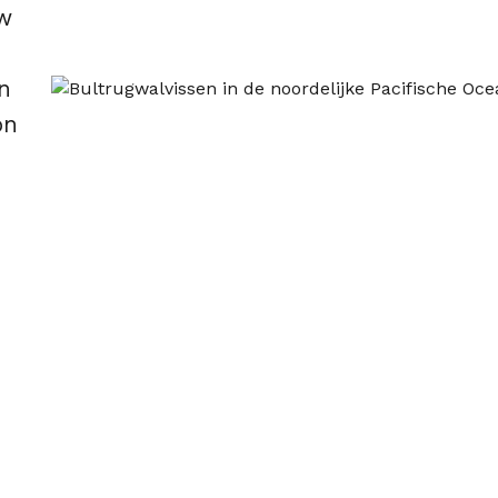
uw
n
on
d