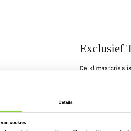
Exclusief T
De klimaatcrisis 
en koraalriffen v
Miljoenen mensen
TO WASTE!
Details
Word deze maand 
unieke Greenpeac
 van cookies