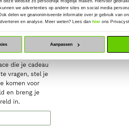
n deze website zo persoonlijk mogelijk maken. Hiervoor gebrui
 kunnen we advertenties op andere sites en social media person
Ook delen we geanonimiseerde informatie over je gebruik van on
 adverteren en analyse. Meer weten? Lees dan
hier
ons Privacys
kies
Aanpassen
n Nederland?
ace die je cadeau
e vragen, stel je
 te komen voor
ld en breng je
eld in.