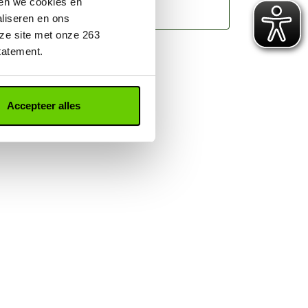
ken we cookies en
Sluit je aan
aliseren en ons
ze site met onze 263
tatement.
Accepteer alles