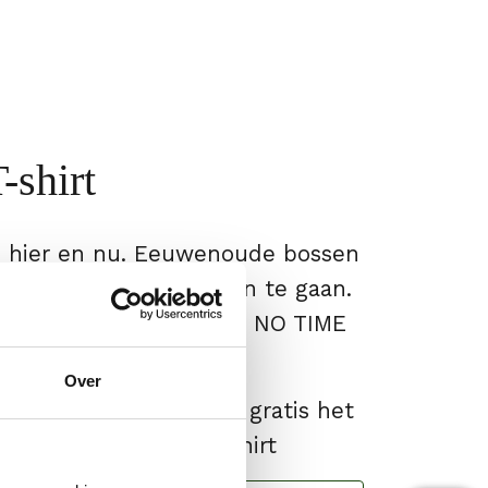
-shirt
is hier en nu. Eeuwenoude bossen
ol leven dreigen verloren te gaan.
 worden hard geraakt. NO TIME
Over
donateur en ontvang gratis het
e No Time To Waste shirt