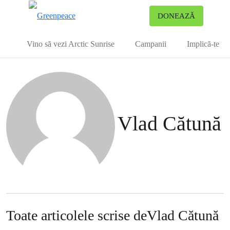
To
DONEAZĂ
Meniu
Vino să vezi Arctic Sunrise
Campanii
Implică-te
Vlad Cătună
Toate articolele scrise deVlad Cătună