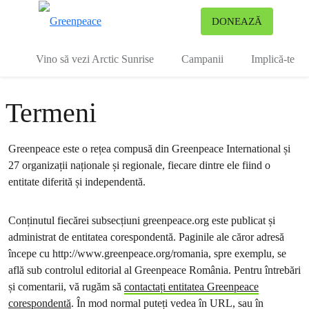
To
DONEAZĂ
Meniu
Vino să vezi Arctic Sunrise
Campanii
Implică-te
Termeni
Greenpeace este o rețea compusă din Greenpeace International și
27 organizații naționale și regionale, fiecare dintre ele fiind o
entitate diferită și independentă.
Conținutul fiecărei subsecțiuni greenpeace.org este publicat și
administrat de entitatea corespondentă. Paginile ale căror adresă
începe cu http://www.greenpeace.org/romania, spre exemplu, se
află sub controlul editorial al Greenpeace România. Pentru întrebări
și comentarii, vă rugăm să
contactați entitatea Greenpeace
corespondentă
. În mod normal puteți vedea în URL, sau în