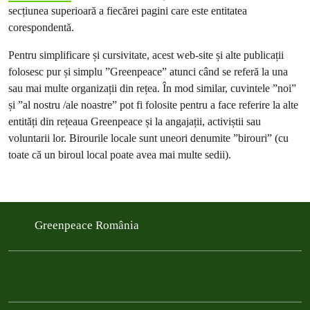
secțiunea superioară a fiecărei pagini care este entitatea
corespondentă.
Pentru simplificare și cursivitate, acest web-site și alte publicații
folosesc pur și simplu ”Greenpeace” atunci când se referă la una
sau mai multe organizații din rețea. În mod similar, cuvintele ”noi”
și ”al nostru /ale noastre” pot fi folosite pentru a face referire la alte
entități din rețeaua Greenpeace și la angajații, activiștii sau
voluntarii lor. Birourile locale sunt uneori denumite ”birouri” (cu
toate că un biroul local poate avea mai multe sedii).
Greenpeace România