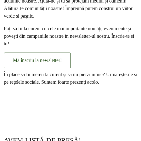
acțiunile noastre. Ajută-ne și tu să protejăm mediul și oamenii!
Alătură-te comunității noastre! Împreună putem construi un viitor
verde și pașnic.
Poți să fii la curent cu cele mai importante noutăți, evenimente și
povești din campaniile noastre în newsletter-ul nostru. Înscrie-te și
tu!
Mă înscriu la newsletter!
Îți place să fii mereu la curent și să nu pierzi nimic? Urmărește-ne și
pe rețelele sociale. Suntem foarte prezenți acolo.
AVEM LISTĂ DE PRESĂ!