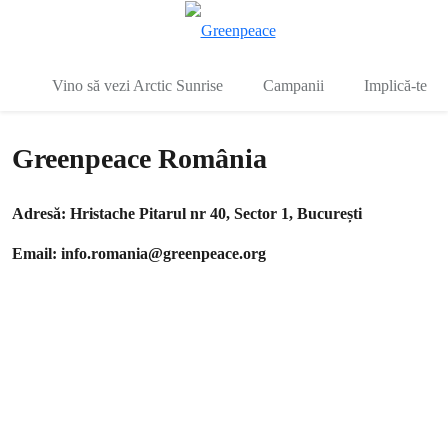
To
Meniu
Vino să vezi Arctic Sunrise
Campanii
Implică-te
Greenpeace România
Adresă: Hristache Pitarul nr 40, Sector 1, București
Email:
info.romania@greenpeace.org