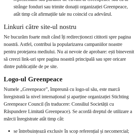
strânge fonduri sau trimite donații organizației Greenpeace,
atât timp cât afirmațiile tale nu coincid cu adevărul.
Linkuri către site-ul nostru
Ne bucurăm foarte mult când îți redirecționezi cititorii spre pagina
noastră. Astfel, contribui la popularizarea campaniilor noastre
pentru protejarea mediului. Nu ai nevoie de aprobare: ești binevenit
să creezi link-uri spre pagina noastră principală sau spre oricare
dintre publicațiile de pe site.
Logo-ul Greenpeace
Numele „Greenpeace”, împreună cu logo-ul său, este marcă
înregistrată la nivel internațional și aparține organizației Stichting
Greenpeace Council (în traducere: Consiliul Societății cu
Răspundere Limitată Greenpeace). Se acordă dreptul de utilizare a
mărcii înregistrate atât timp cât:
se întrebuințează exclusiv în scop referențial și necomercial;