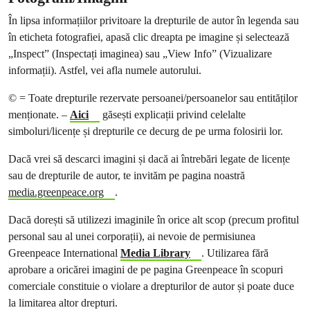
În lipsa informațiilor privitoare la drepturile de autor în legenda sau
în eticheta fotografiei, apasă clic dreapta pe imagine și selectează
„Inspect” (Inspectați imaginea) sau „View Info” (Vizualizare
informații). Astfel, vei afla numele autorului.
© = Toate drepturile rezervate persoanei/persoanelor sau entităților
menționate. –
Aici
găsești explicații privind celelalte
simboluri/licențe și drepturile ce decurg de pe urma folosirii lor.
Dacă vrei să descarci imagini și dacă ai întrebări legate de licențe
sau de drepturile de autor, te invităm pe pagina noastră
media.greenpeace.org
.
Dacă dorești să utilizezi imaginile în orice alt scop (precum profitul
personal sau al unei corporații), ai nevoie de permisiunea
Greenpeace International
Media Library
. Utilizarea fără
aprobare a oricărei imagini de pe pagina Greenpeace în scopuri
comerciale constituie o violare a drepturilor de autor și poate duce
la limitarea altor drepturi.