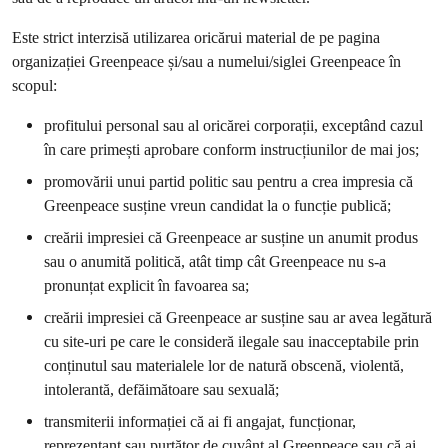
Este strict interzisă utilizarea oricărui material de pe pagina
organizației Greenpeace și/sau a numelui/siglei Greenpeace în
scopul:
profitului personal sau al oricărei corporații, exceptând cazul
în care primești aprobare conform instrucțiunilor de mai jos;
promovării unui partid politic sau pentru a crea impresia că
Greenpeace susține vreun candidat la o funcție publică;
creării impresiei că Greenpeace ar susține un anumit produs
sau o anumită politică, atât timp cât Greenpeace nu s-a
pronunțat explicit în favoarea sa;
creării impresiei că Greenpeace ar susține sau ar avea legătură
cu site-uri pe care le consideră ilegale sau inacceptabile prin
conținutul sau materialele lor de natură obscenă, violentă,
intolerantă, defăimătoare sau sexuală;
transmiterii informației că ai fi angajat, funcționar,
reprezentant sau purtător de cuvânt al Greenpeace sau că ai