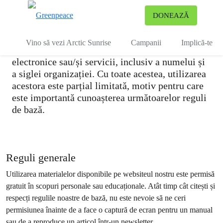
Drepturi de autor
To
DONEAZĂ
Meniu
Greenpeace încurajează reproducerea și
Vino să vezi Arctic Sunrise
Campanii
Implică-te
distribuirea propriilor materiale, produse
electronice sau/și servicii, inclusiv a numelui și
a siglei organizației. Cu toate acestea, utilizarea
acestora este parțial limitată, motiv pentru care
este importantă cunoașterea următoarelor reguli
de bază.
Reguli generale
Utilizarea materialelor disponibile pe websiteul nostru este permisă
gratuit în scopuri personale sau educaționale. Atât timp cât citești și
respecți regulile noastre de bază, nu este nevoie să ne ceri
permisiunea înainte de a face o captură de ecran pentru un manual
sau de a reproduce un articol într-un newsletter.