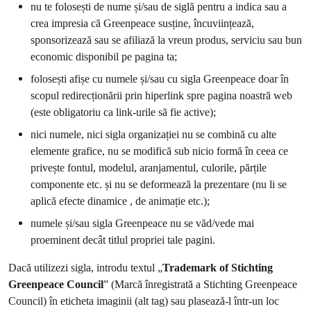
nu te folosești de nume și/sau de siglă pentru a indica sau a
crea impresia că Greenpeace susține, încuviințează,
sponsorizează sau se afiliază la vreun produs, serviciu sau bun
economic disponibil pe pagina ta;
folosești afișe cu numele și/sau cu sigla Greenpeace doar în
scopul redirecționării prin hiperlink spre pagina noastră web
(este obligatoriu ca link-urile să fie active);
nici numele, nici sigla organizației nu se combină cu alte
elemente grafice, nu se modifică sub nicio formă în ceea ce
privește fontul, modelul, aranjamentul, culorile, părțile
componente etc. și nu se deformează la prezentare (nu li se
aplică efecte dinamice , de animație etc.);
numele și/sau sigla Greenpeace nu se văd/vede mai
proeminent decât titlul propriei tale pagini.
Dacă utilizezi sigla, introdu textul „
Trademark of Stichting
Greenpeace Council
” (Marcă înregistrată a Stichting Greenpeace
Council) în eticheta imaginii (alt tag) sau plasează-l într-un loc