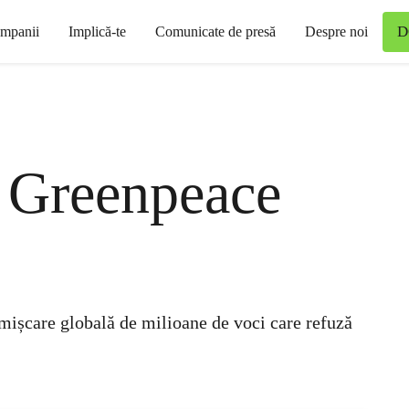
D
mpanii
Implică-te
Comunicate de presă
Despre noi
 Greenpeace
mișcare globală de milioane de voci care refuză