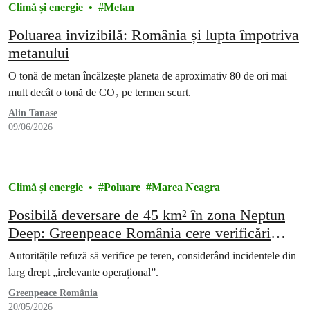
Climă și energie
Metan
Poluarea invizibilă: România și lupta împotriva
metanului
O tonă de metan încălzește planeta de aproximativ 80 de ori mai
mult decât o tonă de CO₂ pe termen scurt.
Alin Tanase
09/06/2026
Climă și energie
Poluare
Marea Neagra
Posibilă deversare de 45 km² în zona Neptun
Deep: Greenpeace România cere verificări
reale și asumare din partea companiilor de
Autoritățile refuză să verifice pe teren, considerând incidentele din
proiect
larg drept „irelevante operațional”.
Greenpeace România
20/05/2026