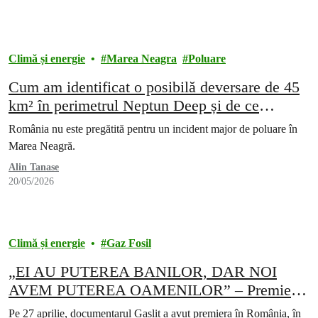
Climă și energie
Marea Neagra
Poluare
Cum am identificat o posibilă deversare de 45
km² în perimetrul Neptun Deep și de ce
autoritățile au închis cazul din birou
România nu este pregătită pentru un incident major de poluare în
Marea Neagră.
Alin Tanase
20/05/2026
Climă și energie
Gaz Fosil
„EI AU PUTEREA BANILOR, DAR NOI
AVEM PUTEREA OAMENILOR” – Premiera
filmului documentar GASLIT în România
Pe 27 aprilie, documentarul Gaslit a avut premiera în România, în