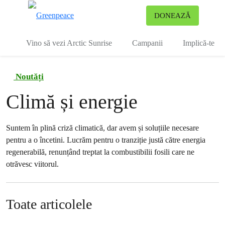
To
DONEAZĂ
Meniu
Vino să vezi Arctic Sunrise
Campanii
Implică-te
Noutăți
Climă și energie
Suntem în plină criză climatică, dar avem și soluțiile necesare
pentru a o încetini. Lucrăm pentru o tranziție justă către energia
regenerabilă, renunțând treptat la combustibilii fosili care ne
otrăvesc viitorul.
Toate articolele