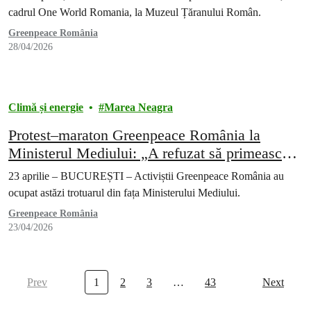
cadrul One World Romania, la Muzeul Țăranului Român.
Greenpeace România
28/04/2026
Climă și energie
Marea Neagra
Protest–maraton Greenpeace România la
Ministerul Mediului: „A refuzat să primească
cele peste 67.000 de semnături”
23 aprilie – BUCUREȘTI – Activiștii Greenpeace România au
ocupat astăzi trotuarul din fața Ministerului Mediului.
Greenpeace România
23/04/2026
Prev
1
2
3
…
43
Next