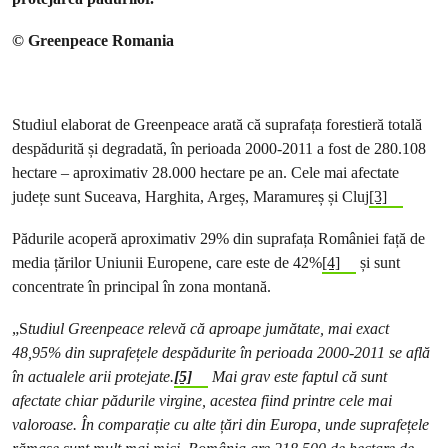
© Greenpeace Romania
Studiul elaborat de Greenpeace arată că suprafața forestieră totală
despădurită și degradată, în perioada 2000-2011 a fost de 280.108
hectare – aproximativ 28.000 hectare pe an. Cele mai afectate
județe sunt Suceava, Harghita, Argeș, Maramureș și Cluj
[3]
Pădurile acoperă aproximativ 29% din suprafața României față de
media țărilor Uniunii Europene, care este de 42%
[4]
și sunt
concentrate în principal în zona montană.
„S
tudiul Greenpeace relevă că aproape jumătate, mai exact
48,95% din suprafețele despădurite în perioada 2000-2011 se află
în actualele arii protejate.
[5]
Mai grav este faptul că sunt
afectate chiar pădurile virgine, acestea fiind printre cele mai
valoroase. În comparație cu alte țări din Europa, unde suprafețele