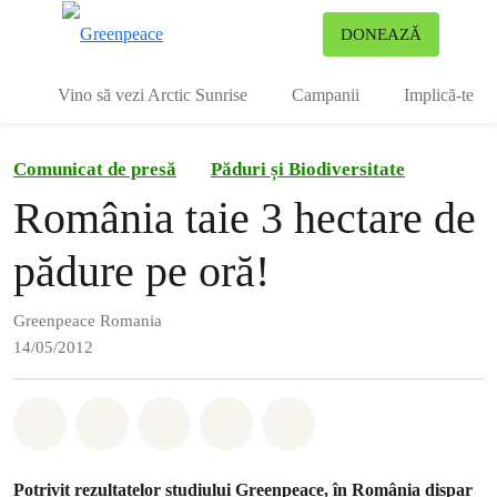
To
DONEAZĂ
Meniu
Vino să vezi Arctic Sunrise
Campanii
Implică-te
Comunicat de presă
Păduri și Biodiversitate
România taie 3 hectare de
pădure pe oră!
Greenpeace Romania
14/05/2012
Distribuie Whatsapp
Distribuie Facebook
Distribuie Twitter
Distribuie via Email
Share on Bluesky
Potrivit rezultatelor studiului Greenpeace, în România dispar