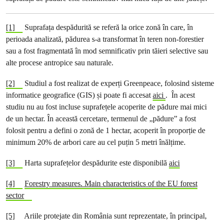
[1]
Suprafața despădurită se referă la orice zonă în care, în
perioada analizată, pădurea s-a transformat în teren non-forestier
sau a fost fragmentată în mod semnificativ prin tăieri selective sau
alte procese antropice sau naturale.
[2]
Studiul a fost realizat de experți Greenpeace, folosind sisteme
informatice geografice (GIS) și poate fi accesat
aici
. În acest
studiu nu au fost incluse suprafețele acoperite de pădure mai mici
de un hectar. În această cercetare, termenul de „pădure” a fost
folosit pentru a defini o zonă de 1 hectar, acoperit în proporție de
minimum 20% de arbori care au cel puțin 5 metri înălțime.
[3]
Harta suprafețelor despădurite este disponibilă
aici
[4]
Forestry measures. Main characteristics of the EU forest
sector
[5]
Ariile protejate din România sunt reprezentate, în principal,