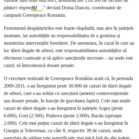
rămase sunt mult mai mici, România are 218.500 de hectare de
păduri virgine
[6]
,
” declară Doina Danciu, coordonator de
campanii Greenpeace Romania.
Fenomenul despăduririlor este foarte răspândit, mai ales în județele
montane, iar autoritățile au responsabilitatea de a gestiona și
monitoriza intervențiile forestiere. De asemenea, în cazul în care au
loc tăieri ilegale de arbori, este responsabiilitatea autorităților să
efectueze controale și să aplice sancțiunile necesare – iar unde este
cazul, să întocmească dosare penale.
O cercetare realizată de Greenpeace România arată că, în perioada
2009-2011, s-au înregistrat peste 30.000 de cazuri de tăieri ilegale
de arbori, care s-au soldat cu sancțiuni (amenzi contravenționale
sau dosare penale, în funcție de gravitatea faptei). Cele mai multe
cazuri de tăieri ilegale s-au înregistrat în județele Argeș (peste
6.000), Gorj (2.500), Prahova (peste 2.000), Bacău (aproape
2.000). Cele mai puține cazuri de tăieri ilegale s-au înregistrat în
Giurgiu și Teleorman, cu câte 8, respectiv 39 de cazuri, unde
suprafața de pădure este semnificativ mai mică față de alte județe.