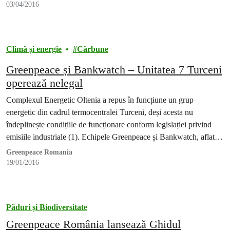
03/04/2016
Climă și energie
Cărbune
Greenpeace și Bankwatch – Unitatea 7 Turceni
operează nelegal
Complexul Energetic Oltenia a repus în funcțiune un grup
energetic din cadrul termocentralei Turceni, deși acesta nu
îndeplinește condițiile de funcționare conform legislației privind
emisiile industriale (1). Echipele Greenpeace și Bankwatch, aflate
în zona termocentralei, au sesizat astăzi Garda de Mediu Gorj
Greenpeace Romania
pentru a efectua un control în urma căruia să constate funcționarea
19/01/2016
ilegală a…
Păduri și Biodiversitate
Greenpeace România lansează Ghidul