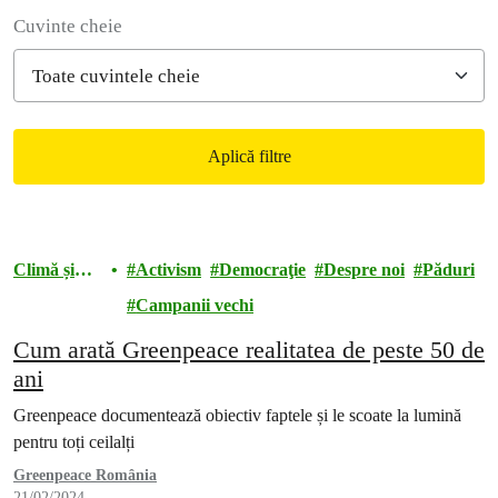
Filter posts
Cuvinte cheie
Aplică filtre
Filtered results
Climă și
Activism
Democraţie
Despre noi
Păduri
energie
Campanii vechi
Cum arată Greenpeace realitatea de peste 50 de
ani
Greenpeace documentează obiectiv faptele și le scoate la lumină
pentru toți ceilalți
Greenpeace România
21/02/2024