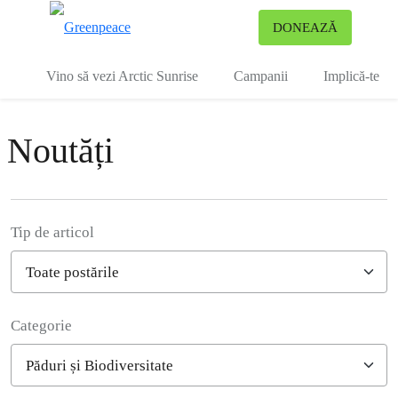
To
DONEAZĂ
Meniu
Vino să vezi Arctic Sunrise
Campanii
Implică-te
Noutăți
Tip de articol
Categorie