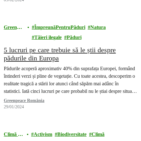
Greenpea
ÎmpreunăPentruPăduri
Natura
ce
Tăieri ilegale
Păduri
5 lucruri pe care trebuie să le știi despre
pădurile din Europa
Pădurile acoperă aproximativ 40% din suprafața Europei, formând
întinderi verzi și pline de vegetație. Cu toate acestea, descoperim o
realitate tragică a stării lor atunci când săpăm mai adânc în
statistici. Iată cinci lucruri pe care probabil nu le știai despre situația
pădurilor europene.
Greenpeace România
29/01/2024
Climă și
Activism
Biodiversitate
Climă