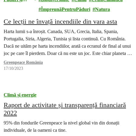
Biodiversitat
ÎmpreunăPentruPăduri
Natura
e
Ce lecții ne învață incendiile din vara asta
Harta lumii s-a înroșit. Canada, SUA, Grecia, Italia, Spania,
Portugalia, Siria, Algeria, Tunisia și lista continuă. Cu România.
Dacă ne uităm pe harta incendiilor, arată ca ecranul de final al unui
joc pe care îl pierdem. Doar că nu este un joc. Este chiar planeta pe
care locuim și trăim cu toții.
Greenpeace România
17/10/2023
Climă și energie
Raport de activitate și transparență financiară
2022
95% din fondurile Greenpeace la nivel global vin din donații
individuale, de la oameni ca tine.