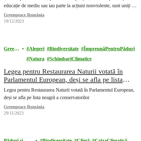
educație de mediu sau iau parte la acțiuni nonviolente, sunt uniți în
chemarea lor de a acționa pentru oameni și pentru planetă.
Greenpeace România
19/12/2023
Green
Alegeri
Biodiversitate
ÎmpreunăPentruPăduri
peace
Natura
SchimbariClimatice
Legea pentru Restaurarea Naturii votată în
Parlamentul European, deși se afla pe lista
neagră a conservatorilor
Legea pentru Restaurarea Naturii votată în Parlamentul European,
deși se afla pe lista neagră a conservatorilor
Greenpeace România
29/11/2023
Păduri și
Biodiversitate
Climă
CrizaClimatică