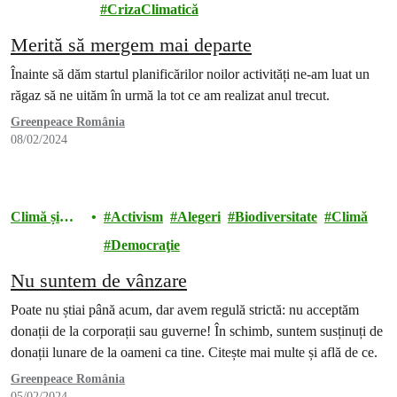
energie
CrizaClimatică
Merită să mergem mai departe
Înainte să dăm startul planificărilor noilor activități ne-am luat un
răgaz să ne uităm în urmă la tot ce am realizat anul trecut.
Greenpeace România
08/02/2024
Climă și
Activism
Alegeri
Biodiversitate
Climă
energie
Democraţie
Nu suntem de vânzare
Poate nu știai până acum, dar avem regulă strictă: nu acceptăm
donații de la corporații sau guverne! În schimb, suntem susținuți de
donații lunare de la oameni ca tine. Citește mai multe și află de ce.
Greenpeace România
05/02/2024