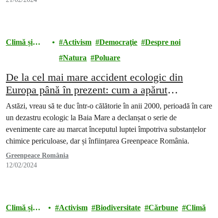
Climă și
Activism
Democraţie
Despre noi
energie
Natura
Poluare
De la cel mai mare accident ecologic din
Europa până în prezent: cum a apărut
Greenpeace România
Astăzi, vreau să te duc într-o călătorie în anii 2000, perioadă în care
un dezastru ecologic la Baia Mare a declanșat o serie de
evenimente care au marcat începutul luptei împotriva substanțelor
chimice periculoase, dar și înființarea Greenpeace România.
Greenpeace România
12/02/2024
Climă și
Activism
Biodiversitate
Cărbune
Climă