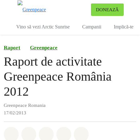
To
DONEAZĂ
Meniu
Vino să vezi Arctic Sunrise
Campanii
Implică-te
Raport
Greenpeace
Raport de activitate
Greenpeace România
2012
Greenpeace Romania
17/02/2013
Distribuie Whatsapp
Distribuie Facebook
Distribuie Twitter
Distribuie via Email
Share on Bluesky