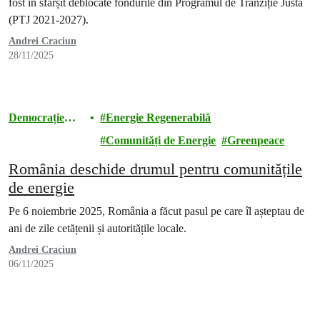
fost în sfârșit deblocate fondurile din Programul de Tranziție Justă
(PTJ 2021-2027).
Andrei Craciun
28/11/2025
Democrație
Energie Regenerabilă
energetică
Comunități de Energie
Greenpeace
România deschide drumul pentru comunitățile
de energie
Pe 6 noiembrie 2025, România a făcut pasul pe care îl așteptau de
ani de zile cetățenii și autoritățile locale.
Andrei Craciun
06/11/2025