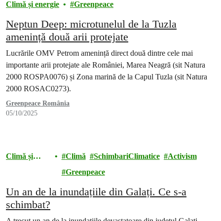
Climă și energie
Greenpeace
Neptun Deep: microtunelul de la Tuzla
amenință două arii protejate
Lucrările OMV Petrom amenință direct două dintre cele mai
importante arii protejate ale României, Marea Neagră (sit Natura
2000 ROSPA0076) și Zona marină de la Capul Tuzla (sit Natura
2000 ROSAC0273).
Greenpeace România
05/10/2025
Climă și
Climă
SchimbariClimatice
Activism
energie
Greenpeace
Un an de la inundațiile din Galați. Ce s-a
schimbat?
A trecut un an de la inundațiile devastatoare din județul Galați.