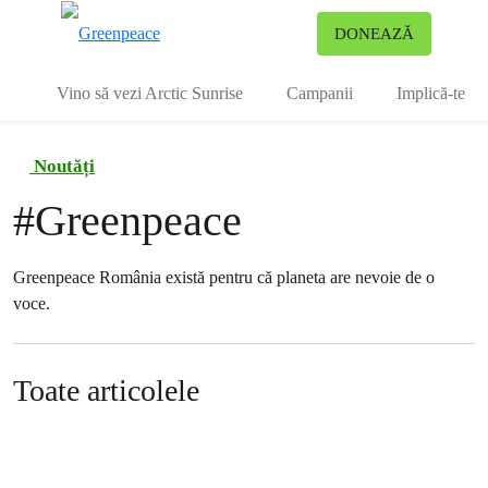
To
DONEAZĂ
Meniu
Vino să vezi Arctic Sunrise
Campanii
Implică-te
Noutăți
#
Greenpeace
Greenpeace România există pentru că planeta are nevoie de o
voce.
Toate articolele