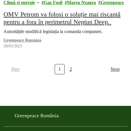
Climă și energie
Gaz Fosil
Marea Neagra
Greenpeace
OMV Petrom va folosi o soluție mai riscantă
pentru a fora în perimetrul Neptun Deep.
Autoritățile modifică legislația la comanda companiei.
Greenpeace România
28/03/2025
Prev
1
2
Next
Greenpeace România