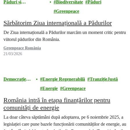
Păduri și
Biodiversitate
Păduri
Biodiversitate
Greenpeace
Sărbătorim Ziua internațională a Pădurilor
De Ziua internațională a Pădurilor marcăm un moment critic pentru
viitorul pădurilor din România.
Greenpeace România
21/03/2026
Democrație
Energie Regenerabilă
TranzițieJustă
energetică
Energie
Greenpeace
România intră în etapa finanțărilor pentru
comunități de energie
La doar câteva săptămâni după adoptarea, pe 6 noiembrie 2025, a
legislației care pune bazele funcționării comunităților de energie, au