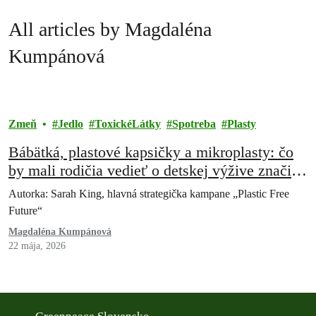
All articles by Magdaléna
Kumpánová
Zmeň
Jedlo
ToxickéLátky
Spotreba
Plasty
Bábätká, plastové kapsičky a mikroplasty: čo
by mali rodičia vedieť o detskej výžive značiek
Nestlé a Danone
Autorka: Sarah King, hlavná strategička kampane „Plastic Free
Future“
Magdaléna Kumpánová
22 mája, 2026