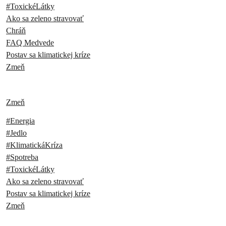
#ToxickéLátky
Ako sa zeleno stravovať
Chráň
FAQ Medvede
Postav sa klimatickej kríze
Zmeň
Zmeň
#Energia
#Jedlo
#KlimatickáKríza
#Spotreba
#ToxickéLátky
Ako sa zeleno stravovať
Postav sa klimatickej kríze
Zmeň