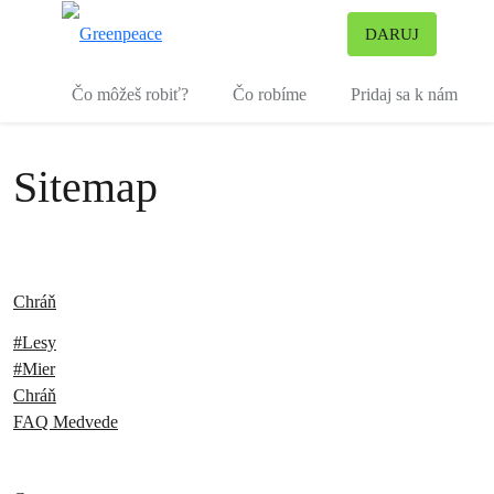
Pr
DARUJ
Ponuka
Čo môžeš robiť?
Čo robíme
Pridaj sa k nám
Sitemap
Chráň
#Lesy
#Mier
Chráň
FAQ Medvede