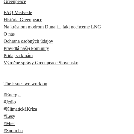
Greenpeace
FAQ Medvede
História Greenpeace
Na krásnom modrom Dunaji... fakt nechceme LNG
O nás
Ochrana osobných údajov
Pravidlá našej komunity
Pridaj sa k nám
Výročné správy Greenpeace Slovensko
The issues we work on
#Energia
#Jedlo
#KlimatickáKríza
#Lesy
#Mier
#Spotreba