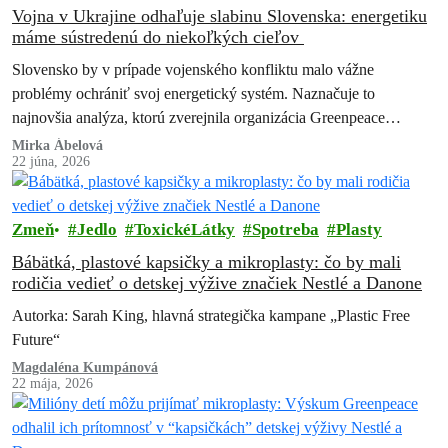
Vojna v Ukrajine odhaľuje slabinu Slovenska: energetiku
máme sústredenú do niekoľkých cieľov
Slovensko by v prípade vojenského konfliktu malo vážne
problémy ochrániť svoj energetický systém. Naznačuje to
najnovšia analýza, ktorú zverejnila organizácia Greenpeace
Slovensko na základe konkrétnych skúseností z Ukrajiny. Tie
Mirka Ábelová
22 júna, 2026
ukazujú,…
Zmeň
Jedlo
ToxickéLátky
Spotreba
Plasty
Bábätká, plastové kapsičky a mikroplasty: čo by mali
rodičia vedieť o detskej výžive značiek Nestlé a Danone
Autorka: Sarah King, hlavná strategička kampane „Plastic Free
Future“
Magdaléna Kumpánová
22 mája, 2026