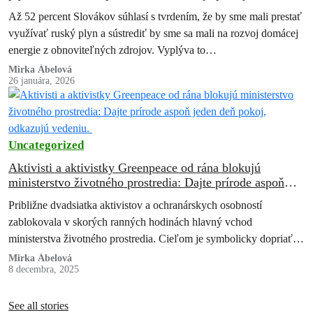
využívaniu
Až 52 percent Slovákov súhlasí s tvrdením, že by sme mali prestať
využívať ruský plyn a sústrediť by sme sa mali na rozvoj domácej
energie z obnoviteľných zdrojov. Vyplýva to…
Mirka Ábelová
26 januára, 2026
Uncategorized
Aktivisti a aktivistky Greenpeace od rána blokujú
ministerstvo životného prostredia: Dajte prírode aspoň
jeden deň pokoj, odkazujú vedeniu.
Približne dvadsiatka aktivistov a ochranárskych osobností
zablokovala v skorých ranných hodinách hlavný vchod
ministerstva životného prostredia. Cieľom je symbolicky dopriať
prírode aspoň jeden deň oddychu od deštruktívnych krokov
Mirka Ábelová
8 decembra, 2025
vedenia rezortu.
See all stories