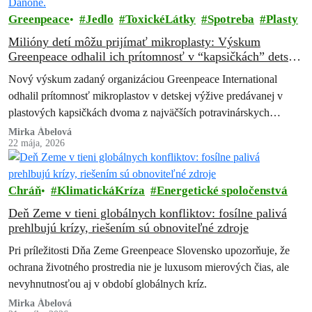
Greenpeace
Jedlo
ToxickéLátky
Spotreba
Plasty
Milióny detí môžu prijímať mikroplasty: Výskum
Greenpeace odhalil ich prítomnosť v “kapsičkách” detskej
výživy Nestlé a Danone.
Nový výskum zadaný organizáciou Greenpeace International
odhalil prítomnosť mikroplastov v detskej výžive predávanej v
plastových kapsičkách dvoma z najväčších potravinárskych
spoločností na svete – Nestlé a Danone. Zistenia vyvolávajú
Mirka Ábelová
22 mája, 2026
vážne…
Chráň
KlimatickáKríza
Energetické spoločenstvá
Deň Zeme v tieni globálnych konfliktov: fosílne palivá
prehlbujú krízy, riešením sú obnoviteľné zdroje
Pri príležitosti Dňa Zeme Greenpeace Slovensko upozorňuje, že
ochrana životného prostredia nie je luxusom mierových čias, ale
nevyhnutnosťou aj v období globálnych kríz.
Mirka Ábelová