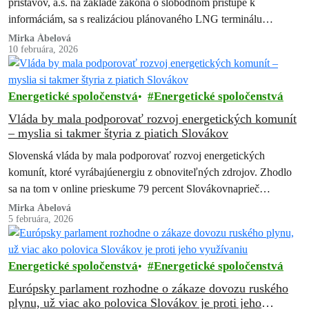
prístavov, a.s. na základe zákona o slobodnom prístupe k
informáciám, sa s realizáciou plánovaného LNG terminálu
nepočíta. Greenpeace Slovensko, ktorý proti projektu…
Mirka Ábelová
10 februára, 2026
Energetické spoločenstvá
Energetické spoločenstvá
Vláda by mala podporovať rozvoj energetických komunít
– myslia si takmer štyria z piatich Slovákov
Slovenská vláda by mala podporovať rozvoj energetických
komunít, ktoré vyrábajúenergiu z obnoviteľných zdrojov. Zhodlo
sa na tom v online prieskume 79 percent Slovákovnaprieč
politickou príslušnosťou. Reprezentatívny prieskum na vzorke
Mirka Ábelová
5 februára, 2026
1000…
Energetické spoločenstvá
Energetické spoločenstvá
Európsky parlament rozhodne o zákaze dovozu ruského
plynu, už viac ako polovica Slovákov je proti jeho