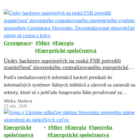
Greenpeace
Mier
Energia
Energetické spoločenstvá
Útoky hackerov napojených na ruskú FSB potvrdili
zraniteľnosť slovenského centralizovaného energetického
systému, upozorňuje Greenpeace Slovensko.
Podľa medializovaných informácií hackeri prenikali do
Decentralizované obnoviteľné zdroje sú cestou z krízy.
informačných systémov štátnych inštitúcií a zároveň sa zamerali na
sektory, ktoré sú z pohľadu fungovania štátu považované za
kritické. Išlo najmä o energetiku, obranný…
Mirka Ábelová
23 júla, 2026
Energetické
Mier
Energia
Spotreba
spoločenstvá
Energetické spoločenstvá