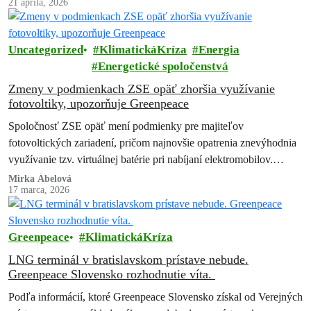
21 apríla, 2026
Uncategorized
KlimatickáKríza
Energia
Energetické spoločenstvá
Zmeny v podmienkach ZSE opäť zhoršia využívanie
fotovoltiky, upozorňuje Greenpeace
Spoločnosť ZSE opäť mení podmienky pre majiteľov
fotovoltických zariadení, pričom najnovšie opatrenia znevýhodnia
využívanie tzv. virtuálnej batérie pri nabíjaní elektromobilov.
Upozorňuje na to Greenpeace Slovensko.
Mirka Ábelová
17 marca, 2026
Greenpeace
KlimatickáKríza
LNG terminál v bratislavskom prístave nebude.
Greenpeace Slovensko rozhodnutie víta.
Podľa informácií, ktoré Greenpeace Slovensko získal od Verejných