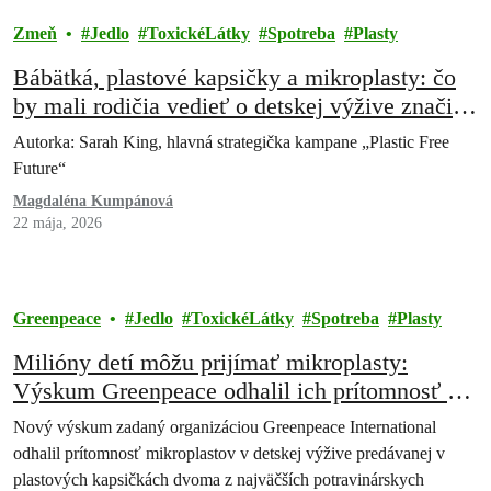
Zmeň
Jedlo
ToxickéLátky
Spotreba
Plasty
Bábätká, plastové kapsičky a mikroplasty: čo
by mali rodičia vedieť o detskej výžive značiek
Nestlé a Danone
Autorka: Sarah King, hlavná strategička kampane „Plastic Free
Future“
Magdaléna Kumpánová
22 mája, 2026
Greenpeace
Jedlo
ToxickéLátky
Spotreba
Plasty
Milióny detí môžu prijímať mikroplasty:
Výskum Greenpeace odhalil ich prítomnosť v
“kapsičkách” detskej výživy Nestlé a Danone.
Nový výskum zadaný organizáciou Greenpeace International
odhalil prítomnosť mikroplastov v detskej výžive predávanej v
plastových kapsičkách dvoma z najväčších potravinárskych