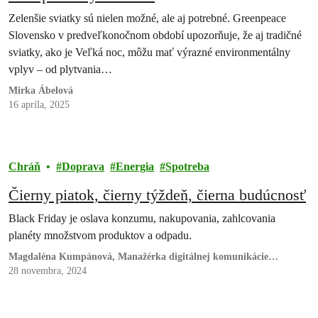
Zelenšie sviatky sú nielen možné, ale aj potrebné. Greenpeace
Slovensko v predveľkonočnom období upozorňuje, že aj tradičné
sviatky, ako je Veľká noc, môžu mať výrazné environmentálny
vplyv – od plytvania…
Mirka Ábelová
16 apríla, 2025
Chráň
Doprava
Energia
Spotreba
Čierny piatok, čierny týždeň, čierna budúcnosť
Black Friday je oslava konzumu, nakupovania, zahlcovania
planéty množstvom produktov a odpadu.
Magdaléna Kumpánová, Manažérka digitálnej komunikácie
Greenepace Slovensko
28 novembra, 2024