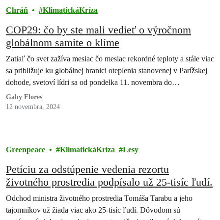
Chráň
KlimatickáKríza
COP29: čo by ste mali vedieť o výročnom
globálnom samite o klíme
Zatiaľ čo svet zažíva mesiac čo mesiac rekordné teploty a stále viac
sa približuje ku globálnej hranici oteplenia stanovenej v Parížskej
dohode, svetoví lídri sa od pondelka 11. novembra do…
Gaby Flores
12 novembra, 2024
Greenpeace
KlimatickáKríza
Lesy
Petíciu za odstúpenie vedenia rezortu
životného prostredia podpísalo už 25-tisíc ľudí.
Odchod ministra životného prostredia Tomáša Tarabu a jeho
tajomníkov už žiada viac ako 25-tisíc ľudí. Dôvodom sú