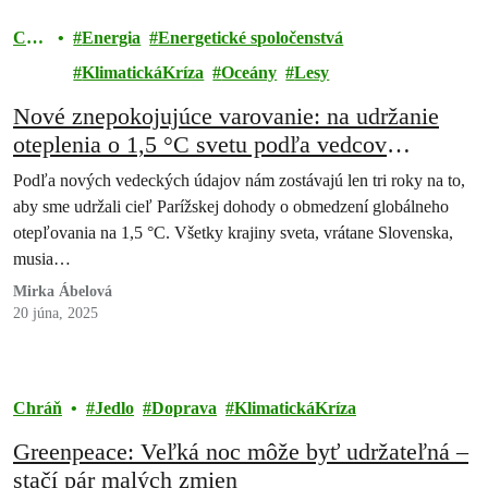
Chr
Energia
Energetické spoločenstvá
áň
KlimatickáKríza
Oceány
Lesy
Nové znepokojujúce varovanie: na udržanie
oteplenia o 1,5 °C svetu podľa vedcov
zostávajú tri roky
Podľa nových vedeckých údajov nám zostávajú len tri roky na to,
aby sme udržali cieľ Parížskej dohody o obmedzení globálneho
otepľovania na 1,5 °C. Všetky krajiny sveta, vrátane Slovenska,
musia…
Mirka Ábelová
20 júna, 2025
Chráň
Jedlo
Doprava
KlimatickáKríza
Greenpeace: Veľká noc môže byť udržateľná –
stačí pár malých zmien