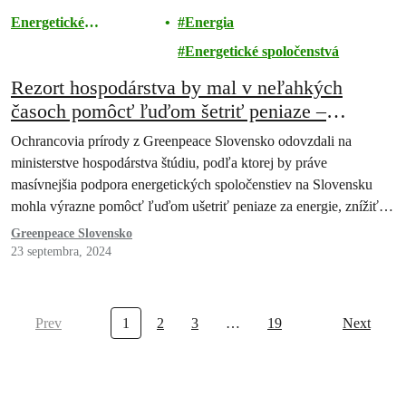
Energetické
Energia
spoločenstvá
Energetické spoločenstvá
Rezort hospodárstva by mal v neľahkých
časoch pomôcť ľuďom šetriť peniaze –
Greenpeace Slovensko vyzýva k masívnej
Ochrancovia prírody z Greenpeace Slovensko odovzdali na
podpore vzniku energetických komunít.
ministerstve hospodárstva štúdiu, podľa ktorej by práve
masívnejšia podpora energetických spoločenstiev na Slovensku
mohla výrazne pomôcť ľuďom ušetriť peniaze za energie, znížiť
emisie…
Greenpeace Slovensko
23 septembra, 2024
Prev
1
2
3
…
19
Next