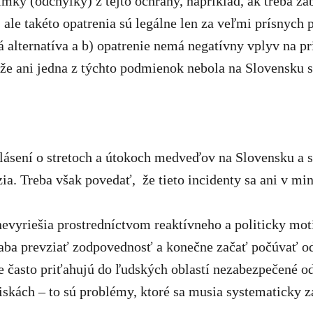
ky (odchýlky) z tejto ochrany, napríklad, ak treba z
, ale takéto opatrenia sú legálne len za veľmi prísnyc
vá alternatíva a b) opatrenie nemá negatívny vplyv na p
, že ani jedna z týchto podmienok nebola na Slovensku 
lásení o stretoch a útokoch medveďov na Slovensku a
zia. Treba však povedať, že tieto incidenty sa ani v m
vyriešia prostredníctvom reaktívneho a politicky mot
aba prevziať zodpovednosť a konečne začať počúvať od
e často priťahujú do ľudských oblastí nezabezpečené o
skách – to sú problémy, ktoré sa musia systematicky za