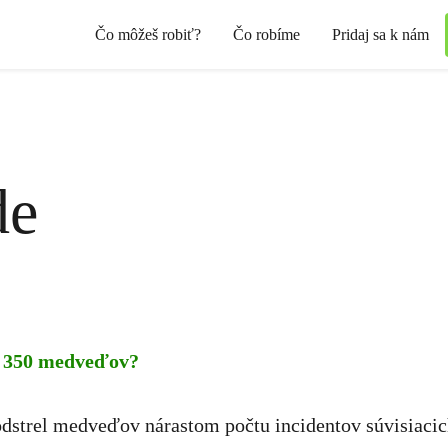
Čo môžeš robiť?
Čo robíme
Pridaj sa k nám
de
ť 350 medveďov?
dstrel medveďov nárastom počtu incidentov súvisiaci