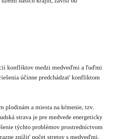
 území našich krajín, závisí od
encii konfliktov medzi medveďmi a ľuďmi
riešenia účinne predchádzať konfliktom
m plodinám a miesta na kŕmenie, tzv.
 Ľudská strava je pre medvede energeticky
iešenie týchto problémov prostredníctvom
razne znížiť počet stretov s medveďmi.