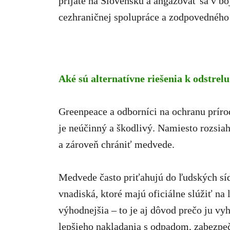
prijaté na Slovensku a angažovať sa v boj
cezhraničnej spolupráce a zodpovedného
Aké sú alternatívne riešenia k odstre
Greenpeace a odborníci na ochranu príro
je neúčinný a škodlivý. Namiesto rozsi
a zároveň chrániť medvede.
Medvede často priťahujú do ľudských síd
vnadiská, ktoré majú oficiálne slúžiť na
výhodnejšia – to je aj dôvod prečo ju vy
lepšieho nakladania s odpadom, zabezpeč