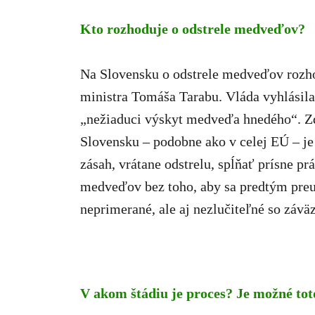
Kto rozhoduje o odstrele medveďov?
Na Slovensku o odstrele medveďov rozhod
ministra Tomáša Tarabu. Vláda vyhlásila
„nežiaduci výskyt medveďa hnedého“. Zd
Slovensku – podobne ako v celej EÚ – je
zásah, vrátane odstrelu, spĺňať prísne p
medveďov bez toho, aby sa predtým preu
neprimerané, ale aj nezlučiteľné so záv
V akom štádiu je proces? Je možné tot