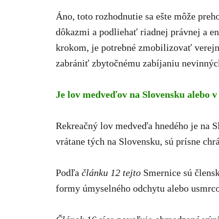
Áno, toto rozhodnutie sa ešte môže preh
dôkazmi a podliehať riadnej právnej a e
krokom, je potrebné zmobilizovať verejn
zabrániť zbytočnému zabíjaniu nevinných
Je lov medveďov na Slovensku alebo v 
Rekreačný lov medveďa hnedého je na S
vrátane tých na Slovensku, sú prísne ch
Podľa
článku 12 tejto
Smernice sú člensk
formy úmyselného odchytu alebo usmrcov