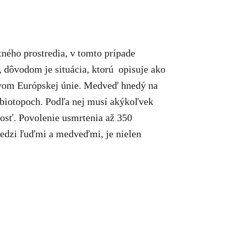
ného prostredia, v tomto prípade
, dôvodom je situácia, ktorú opisuje ako
rávom Európskej únie. Medveď hnedý na
 biotopoch. Podľa nej musí akýkoľvek
nosť. Povolenie usmrtenia až 350
medzi ľuďmi a medveďmi, je nielen