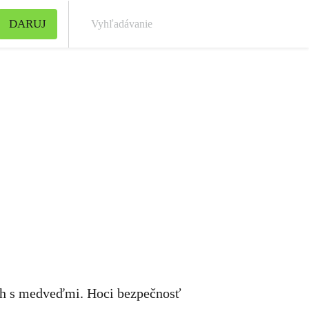
DARUJ
Vyh
ch s medveďmi. Hoci bezpečnosť