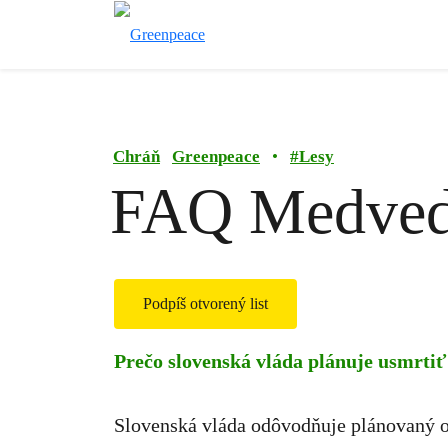
Chráň
Greenpeace
•
#
Lesy
FAQ Medve
Podpíš otvorený list
Prečo slovenská vláda plánuje usmrti
Slovenská vláda odôvodňuje plánovaný o