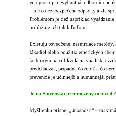
verejnosti je nevyhnutná, odborníci pouk
– ide o nezabezpečené odpadky a zle spra
Problémom je tiež napríklad vysádzanie 
približuje ich tak k ľuďom.
Existujú osvedčené, nesmrtiace metódy,
lákadiel alebo použitia emetických chem
ku ktorým patrí likvidácia vnadísk a vzd
predchádzať, prípadne čo robiť a čo nero
prevencie je účinnejší a humánnejší pr
Je na Slovensku premnožený medveď? 
Myšlienku prísnej „únosnosti“ – maximá