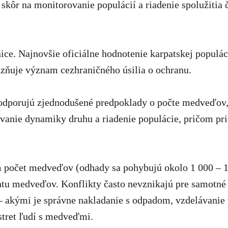
skôr na monitorovanie populácií a riadenie spolužitia 
ice. Najnovšie oficiálne hodnotenie karpatskej popul
azňuje význam cezhraničného úsilia o ochranu.
odporujú zjednodušené predpoklady o počte medveďov,
anie dynamiky druhu a riadenie populácie, pričom prio
počet medveďov (odhady sa pohybujú okolo 1 000 – 1 3
ntu medveďov. Konflikty často nevznikajú pre samotné
 – akými je správne nakladanie s odpadom, vzdelávanie 
stret ľudí s medveďmi.