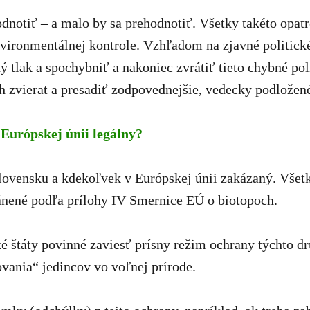
odnotiť – a malo by sa prehodnotiť. Všetky takéto opa
nvironmentálnej kontrole. Vzhľadom na zjavné politické
ý tlak a spochybniť a nakoniec zvrátiť tieto chybné po
 zvierat a presadiť zodpovednejšie, vedecky podložené 
Európskej únii legálny?
lovensku a kdekoľvek v Európskej únii zakázaný. Vše
ránené podľa prílohy IV Smernice EÚ o biotopoch.
é štáty povinné zaviesť prísny režim ochrany týchto d
ania“ jedincov vo voľnej prírode.