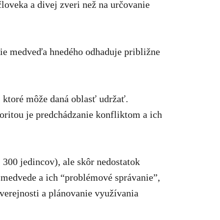
človeka a divej zveri než na určovanie
ácie medveďa hnedého odhaduje približne
 ktoré môže daná oblasť udržať.
ritou je predchádzanie konfliktom a ich
00 jedincov), ale skôr nedostatok
 medvede a ich “problémové správanie”,
verejnosti a plánovanie využívania