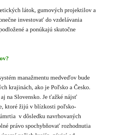
ických látok, gumových projektilov a
konečne investovať do vzdelávania
 podložené a ponúkajú skutočne
ďov?
ký systém manažmentu medveďov bude
h krajinách, ako je Poľsko a Česko.
aj na Slovensko. Je ťažké nájsť
 ktoré žijú v blízkosti poľsko-
u úmrtia v dôsledku navrhovaných
ú plné právo spochybňovať rozhodnutia