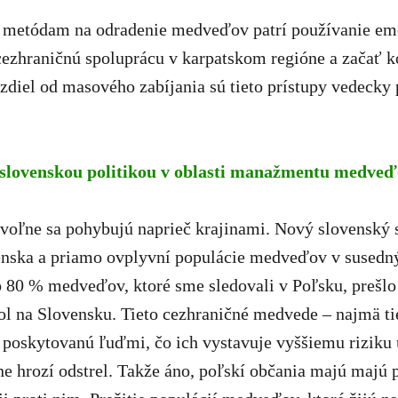
etódam na odradenie medveďov patrí používanie emet
cezhraničnú spoluprácu v karpatskom regióne a začať 
ozdiel od masového zabíjania sú tieto prístupy vedecky
í slovenskou politikou v oblasti manažmentu medve
– voľne sa pohybujú naprieč krajinami. Nový slovens
nska a priamo ovplyvní populácie medveďov v susednýc
 80 % medveďov, ktoré sme sledovali v Poľsku, prešlo 
 na Slovensku. Tieto cezhraničné medvede – najmä tie,
vu poskytovanú ľuďmi, čo ich vystavuje vyššiemu rizik
lne hrozí odstrel. Takže áno, poľskí občania majú maj