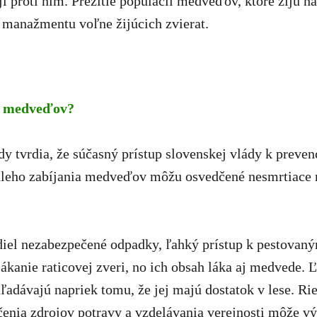
i proti nim. Prežitie populácií medveďov, ktoré žijú na
 manažmentu voľne žijúcich zvierat.
lu medveďov?
dy tvrdia, že súčasný prístup slovenskej vlády k prev
ahleho zabíjania medveďov môžu osvedčené nesmrtiace 
iel nezabezpečené odpadky, ľahký prístup k pestovaný
 lákanie raticovej zveri, no ich obsah láka aj medvede.
hľadávajú napriek tomu, že jej majú dostatok v lese. R
enia zdrojov potravy a vzdelávania verejnosti môže vý