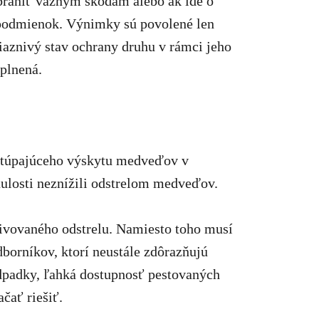
abrániť vážnym škodám alebo ak ide o
h podmienok. Výnimky sú povolené len
riaznivý stav ochrany druhu v rámci jeho
splnená.
 stúpajúceho výskytu medveďov v
inulosti neznížili odstrelom medveďov.
ivovaného odstrelu. Namiesto toho musí
borníkov, ktorí neustále zdôrazňujú
dpadky, ľahká dostupnosť pestovaných
čať riešiť.