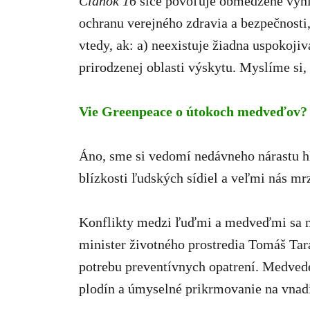
Článok 16
síce povoľuje obmedzené výnim
ochranu verejného zdravia a bezpečnosti
vtedy, ak: a) neexistuje žiadna uspokoji
prirodzenej oblasti výskytu. Myslíme si
Vie Greenpeace o útokoch medveďov?
Áno, sme si vedomí nedávneho nárastu h
blízkosti ľudských sídiel a veľmi nás mr
Konflikty medzi ľuďmi a medveďmi sa ne
minister životného prostredia Tomáš Tar
potrebu preventívnych opatrení. Medved
plodín a úmyselné prikrmovanie na vnadi