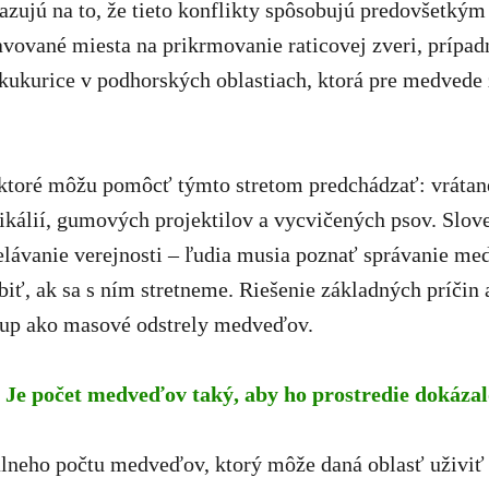
azujú na to, že tieto konflikty spôsobujú predovšetkým
vované miesta na prikrmovanie raticovej zveri, prípad
kukurice v podhorských oblastiach, ktorá pre medvede
 ktoré môžu pomôcť týmto stretom predchádzať: vrátan
ikálií, gumových projektilov a vycvičených psov. Slove
elávanie verejnosti – ľudia musia poznať správanie me
biť, ak sa s ním stretneme. Riešenie základných príčin 
ístup ako masové odstrely medveďov.
Je počet medveďov taký, aby ho prostredie dokáza
lneho počtu medveďov, ktorý môže daná oblasť uživiť 