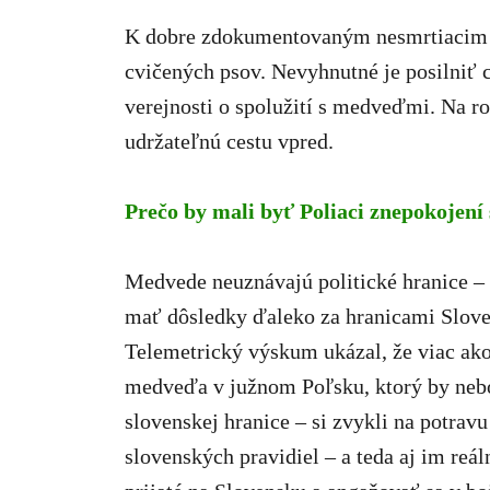
K dobre zdokumentovaným nesmrtiacim m
cvičených psov. Nevyhnutné je posilniť 
verejnosti o spolužití s medveďmi. Na r
udržateľnú cestu vpred.
Prečo by mali byť Poliaci znepokojen
Medvede neuznávajú politické hranice 
mať dôsledky ďaleko za hranicami Slove
Telemetrický výskum ukázal, že viac ako
medveďa v južnom Poľsku, ktorý by nebol
slovenskej hranice – si zvykli na potra
slovenských pravidiel – a teda aj im reá