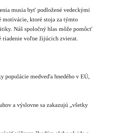
trenia musia byť podložené vedeckými
 motivácie, ktoré stoja za týmto
litiky. Náš spoločný hlas môže pomôcť
riadenie voľne žijúcich zvierat.
tky populácie medveďa hnedého v EÚ,
ruhov a výslovne sa zakazujú „všetky