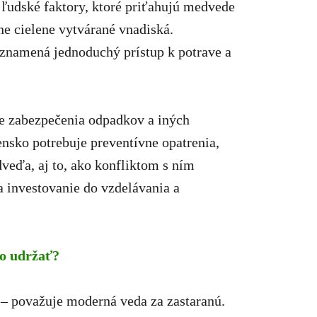
 ľudské faktory, ktoré priťahujú medvede
ne cielene vytvárané vnadiská.
 znamená jednoduchý prístup k potrave a
e zabezpečenia odpadkov a iných
nsko potrebuje preventívne opatrenia,
dveďa, aj to, ako konfliktom s ním
a investovanie do vzdelávania a
lo udržať?
– považuje moderná veda za zastaranú.