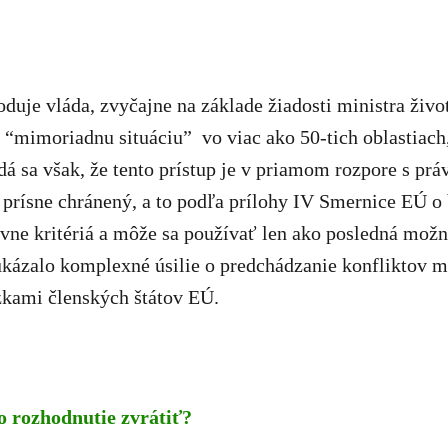
uje vláda, zvyčajne na základe žiadosti ministra život
 “mimoriadnu situáciu” vo viac ako 50-tich oblastiach
á sa však, že tento prístup je v priamom rozpore s p
 prísne chránený, a to podľa prílohy IV Smernice EÚ o
rávne kritériá a môže sa používať len ako posledná mož
kázalo komplexné úsilie o predchádzanie konfliktov 
äzkami členských štátov EÚ.
o rozhodnutie zvrátiť?