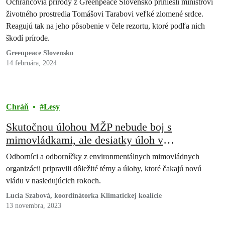
Ochrancovia prírody z Greenpeace Slovensko priniesli ministrovi
životného prostredia Tomášovi Tarabovi veľké zlomené srdce.
Reagujú tak na jeho pôsobenie v čele rezortu, ktoré podľa nich
škodí prírode.
Greenpeace Slovensko
14 februára, 2024
Chráň
Lesy
Skutočnou úlohou MŽP nebude boj s
mimovládkami, ale desiatky úloh v
konkrétnych odborných oblastiach
Odborníci a odborníčky z environmentálnych mimovládnych
organizácii pripravili dôležité témy a úlohy, ktoré čakajú novú
vládu v nasledujúcich rokoch.
Lucia Szabová, koordinátorka Klimatickej koalície
13 novembra, 2023