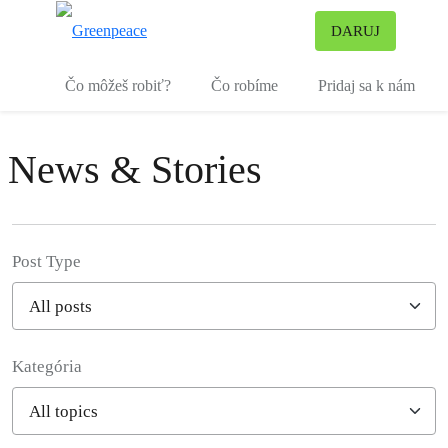
Pr
DARUJ
Ponuka
Čo môžeš robiť?
Čo robíme
Pridaj sa k nám
News & Stories
Post Type
Kategória