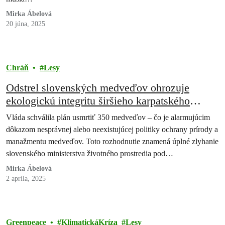
Mirka Ábelová
20 júna, 2025
Chráň
Lesy
Odstrel slovenských medveďov ohrozuje
ekologickú integritu širšieho karpatského
regiónu
Vláda schválila plán usmrtiť 350 medveďov – čo je alarmujúcim
dôkazom nesprávnej alebo neexistujúcej politiky ochrany prírody a
manažmentu medveďov. Toto rozhodnutie znamená úplné zlyhanie
slovenského ministerstva životného prostredia pod…
Mirka Ábelová
2 apríla, 2025
Greenpeace
KlimatickáKríza
Lesy