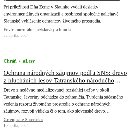
príležitosti Dňa Zeme ochrancovia prírody.
Pri príležitosti Dňa Zeme v Slatinke vydali desiatky
environmentálnych organizácií a osobností spoločné naliehavé
Slatinské vyhlásenie ochrancov životného prostredia.
Environmentálne neziskovky a hnutia
22 apríla, 2024
Chráň
Lesy
Ochrana národných záujmov podľa SNS: drevo
z hlucháních lesov Tatranského národného
parku končí v zahraničí
Drevo z nedávno medializovanej rozsiahlej ťažby v okolí
Tatranskej Javoriny odchádza do zahraničia. Tvrdenia súčasného
vedenia rezortu životného prostredia o ochrane národných
záujmov, rozvoji vidieka či o tom, ako slovenské drevo
potrebujeme na Slovensku, sú v príkrom rozpore s ich konaním.
Greenpeace Slovensko
10 apríla, 2024