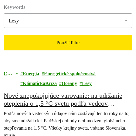
Filter posts
Keywords
Použiť filtre
Filtered results
Chr
Energia
Energetické spoločenstvá
áň
KlimatickáKríza
Oceány
Lesy
Nové znepokojujúce varovanie: na udržanie
oteplenia o 1,5 °C svetu podľa vedcov
zostávajú tri roky
Podľa nových vedeckých údajov nám zostávajú len tri roky na to,
aby sme udržali cieľ Parížskej dohody o obmedzení globálneho
otepľovania na 1,5 °C. Všetky krajiny sveta, vrátane Slovenska,
musia…