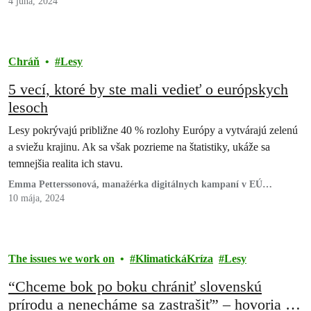
4 júna, 2024
Chráň
Lesy
5 vecí, ktoré by ste mali vedieť o európskych
lesoch
Lesy pokrývajú približne 40 % rozlohy Európy a vytvárajú zelenú
a sviežu krajinu. Ak sa však pozrieme na štatistiky, ukáže sa
temnejšia realita ich stavu.
Emma Petterssonová, manažérka digitálnych kampaní v EÚ
Greenpeace
10 mája, 2024
The issues we work on
KlimatickáKríza
Lesy
“Chceme bok po boku chrániť slovenskú
prírodu a nenecháme sa zastrašiť” – hovoria pri