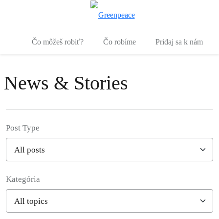
Pr
Ponuka
Čo môžeš robiť?
Čo robíme
Pridaj sa k nám
News & Stories
Post Type
Kategória