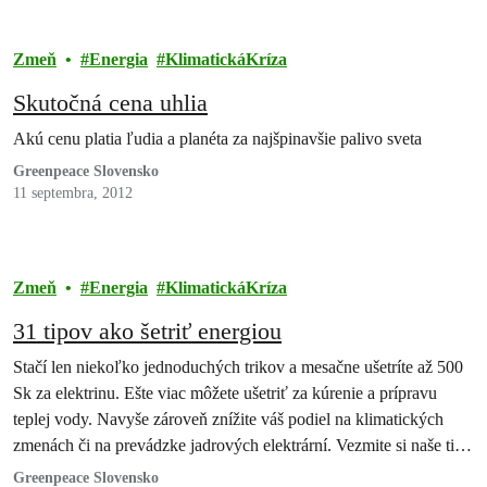
projektov, ktoré by pomohli…
Zmeň
Energia
KlimatickáKríza
Skutočná cena uhlia
Akú cenu platia ľudia a planéta za najšpinavšie palivo sveta
Greenpeace Slovensko
11 septembra, 2012
Zmeň
Energia
KlimatickáKríza
31 tipov ako šetriť energiou
Stačí len niekoľko jednoduchých trikov a mesačne ušetríte až 500
Sk za elektrinu. Ešte viac môžete ušetriť za kúrenie a prípravu
teplej vody. Navyše zároveň znížite váš podiel na klimatických
zmenách či na prevádzke jadrových elektrární. Vezmite si naše tipy
k srdcu a skontrolujte váš byt alebo dom. A ešte predtým môžete
Greenpeace Slovensko