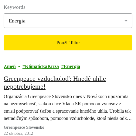
Filter posts
Keywords
Použiť filtre
Filtered results
Zmeň
KlimatickáKríza
Energia
Greenpeace vzducholoď: Hnedé uhlie
nepotrebujeme!
Organizácia Greenpeace Slovensko dnes v Novákoch upozornila
na nezmyselnosť, s akou chce Vláda SR pomocou výnosov z
emisií podporovať ťažbu a spracovanie hnedého uhlia. Urobila tak
netradičným spôsobom, pomocou vzducholode, ktorá niesla odkaz:
Ak toto prečítate, dýchate znečistenie z uhlia. Environmentalisti už
Greenpeace Slovensko
vyzvali slovenskú vládu, aby smerovala výnosy z emisií do
22 októbra, 2012