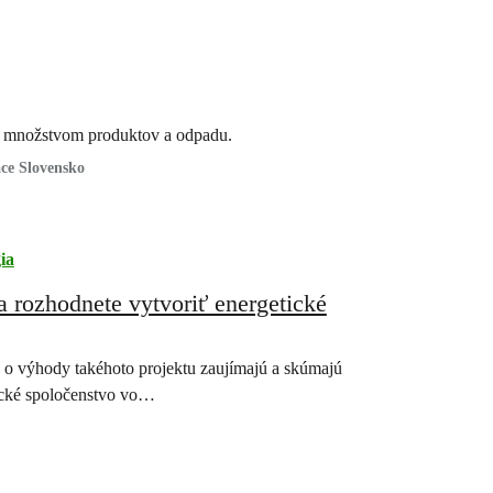
ty množstvom produktov a odpadu.
ce Slovensko
ia
sa rozhodnete vytvoriť energetické
ž o výhody takéhoto projektu zaujímajú a skúmajú
tické spoločenstvo vo…