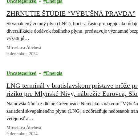
Uncategorized
Energia
ZHRNUTIE ŠTÚDIE “VÝBUŠNÁ PRAVDA”
Skvapalnený zemný plyn (LNG), hoci sa často propaguje ako údajne č
diverzifikácie dodávok fosílneho plynu, predstavuje významné bezp
vyžadujú…
Miroslava Ábelová
9 decembra, 2024
Uncategorized
Energia
LNG terminál v bratislavskom prístave môže p
riziko pre Mlynské Nivy, nábrežie Eurovea, Slo
to z novej štúdie Greenpeace
Najnovšia štúdia z dielne Greenpeace Nemecko s názvom “Výbušná 
zariadení skvapalneného plynu (LNG) a zdôrazňuje nedostatok tran
verejnosť a…
Miroslava Ábelová
9 decembra, 2024