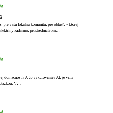
ia
o
 pre vašu lokálnu komunitu, pre oblasť, v ktorej
, elektriny zadarmo, prostredníctvom…
ia
ašej domácnosti? A čo vykurovanie? Ak je vám
u otázkou. V…
vá