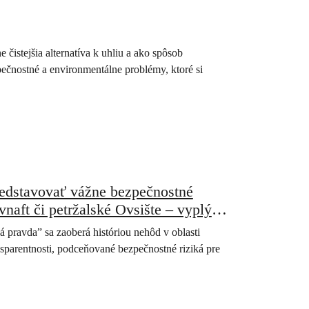
istejšia alternatíva k uhliu a ako spôsob
ečnostné a environmentálne problémy, ktoré si
redstavovať vážne bezpečnostné
vnaft či petržalské Ovsište – vyplýva
pravda” sa zaoberá históriou nehôd v oblasti
sparentnosti, podceňované bezpečnostné riziká pre