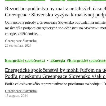
Rezort hospodárstva by mal v neľahkých časoc
Greenpeace Slovensko vyzýva k masívnej podpo
Ochrancovia prírody z Greenpeace Slovensko odovzdali na ministers
masívnejšia podpora energetických spoločenstiev na Slovensku mo
energie, znížiť emisie…
Greenpeace Slovensko
23 septembra, 2024
Energetické spoločenstvá
Energia
Energetické spoločenst
Energetické spoločenstvá by mohli ľuďom na účt
Podľa prieskumu Greenpeace Slovensko však o 
opýtaných
Podľa celoslovenského reprezentatívneho prieskumu rozhoduje u ľud
Greenpeace Slovensko
13 augusta, 2024