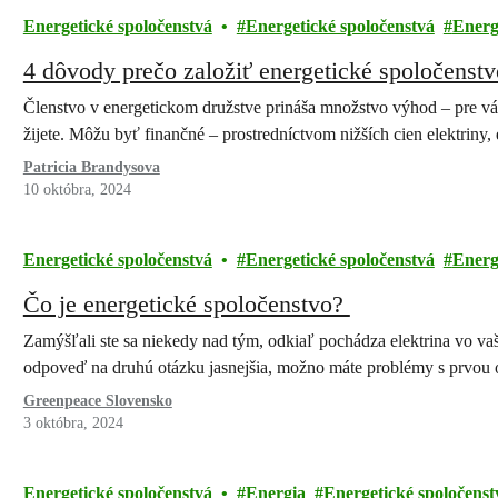
Energetické spoločenstvá
Energetické spoločenstvá
Energ
4 dôvody prečo založiť energetické spoločenstv
Členstvo v energetickom družstve prináša množstvo výhod – pre vás,
žijete. Môžu byť finančné – prostredníctvom nižších cien elektriny
Patricia Brandysova
10 októbra, 2024
Energetické spoločenstvá
Energetické spoločenstvá
Energ
Čo je energetické spoločenstvo?
Zamýšľali ste sa niekedy nad tým, odkiaľ pochádza elektrina vo v
odpoveď na druhú otázku jasnejšia, možno máte problémy s prvo
Greenpeace Slovensko
3 októbra, 2024
Energetické spoločenstvá
Energia
Energetické spoločenst