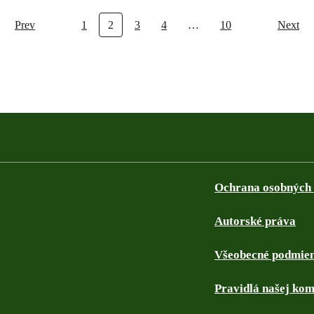
Prev
1
2
3
4
…
10
Next
Ochrana osobných
Autorské práva
Všeobecné podmie
Pravidlá našej kom