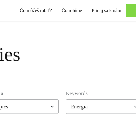
Čo môžeš robiť?
Čo robíme
Pridaj sa k nám
ies
ia
Keywords