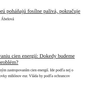
rú poháňajú fosílne palivá, pokračuje
a Ábelová
aniu cien energií: Dokedy budeme
 problém?
ým zastropovaním cien energií. Ide podľa nej o
stovky miliónov eur. Vláda by podľa ochrancov