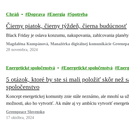
Chráň
Doprava
Energia
Spotreba
Čierny piatok, čierny týždeň, čierna budúcnosť
Black Friday je oslava konzumu, nakupovania, zahlcovania plané
Magdaléna Kumpánová, Manažérka digitálnej komunikácie Greenepa
28 novembra, 2024
Energetické spoločenstvá
Energetické spoločenstvá
Energ
5 otázok, ktoré by ste si mali položiť skôr než 
spoločenstvo
Koncept energetickej komunity znie stále neznámo, ale mnohí sa u
možnosti, ako ho vytvoriť. Ak máte aj vy ambíciu vytvoriť energe
Greenpeace Slovensko
17 októbra, 2024