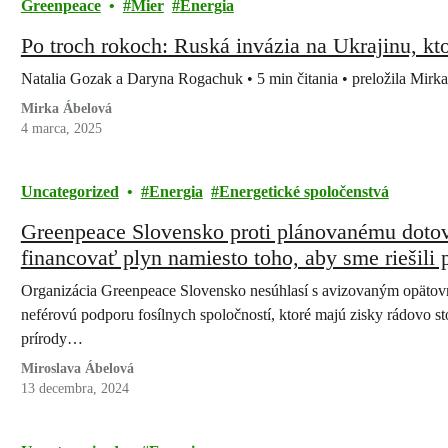
Greenpeace
Mier
Energia
Po troch rokoch: Ruská invázia na Ukrajinu, kto
Natalia Gozak a Daryna Rogachuk • 5 min čitania • preložila Mirk
Mirka Ábelová
4 marca, 2025
Uncategorized
Energia
Energetické spoločenstvá
Greenpeace Slovensko proti plánovanému dotov
financovať plyn namiesto toho, aby sme riešili
Organizácia Greenpeace Slovensko nesúhlasí s avizovaným opätovn
neférovú podporu fosílnych spoločností, ktoré majú zisky rádovo 
prírody…
Miroslava Ábelová
13 decembra, 2024