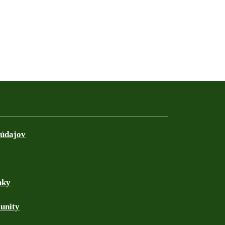
 údajov
nky
unity