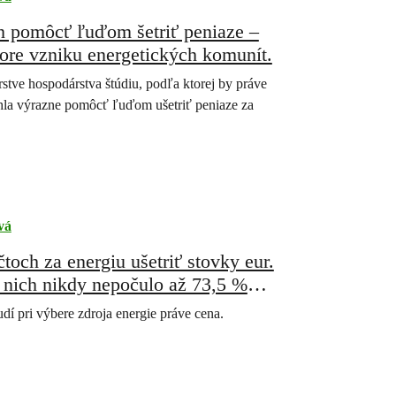
h pomôcť ľuďom šetriť peniaze –
re vzniku energetických komunít.
tve hospodárstva štúdiu, podľa ktorej by práve
hla výrazne pomôcť ľuďom ušetriť peniaze za
vá
och za energiu ušetriť stovky eur.
nich nikdy nepočulo až 73,5 %
í pri výbere zdroja energie práve cena.