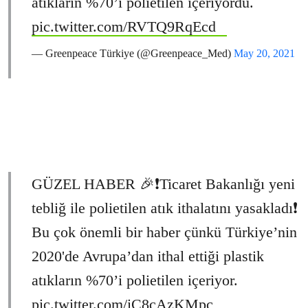
atıkların %70’i polietilen içeriyordu.
pic.twitter.com/RVTQ9RqEcd
— Greenpeace Türkiye (@Greenpeace_Med)
May 20, 2021
GÜZEL HABER 🎉❗Ticaret Bakanlığı yeni
tebliğ ile polietilen atık ithalatını yasakladı❗
Bu çok önemli bir haber çünkü Türkiye’nin
2020'de Avrupa’dan ithal ettiği plastik
atıkların %70’i polietilen içeriyor.
pic.twitter.com/iC8cAzKMpc