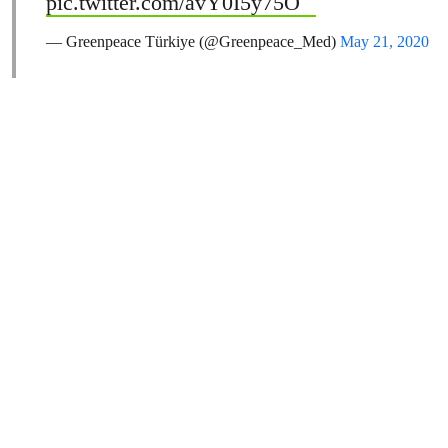
pic.twitter.com/avY0I5y75O
— Greenpeace Türkiye (@Greenpeace_Med)
May 21, 2020