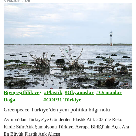
3 Haziran 2026
Biyoçeşitlilik ve
Plastik
Okyanuslar
Ormanlar
Doğa
COP31 Türkiye
Greenpeace Türkiye’den yeni politika bilgi notu
Avrupa’dan Türkiye’ye Gönderilen Plastik Atık 2025’te Rekor
Kırdı: Sıfır Atık Şampiyonu Türkiye, Avrupa Birliği’nin Açık Ara
En Büyük Plastik Atık Alıcısı