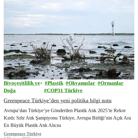
Biyoçeşitlilik ve
Plastik
Okyanuslar
Ormanlar
Doğa
COP31 Türkiye
Greenpeace Türkiye’den yeni politika bilgi notu
Avrupa’dan Türkiye’ye Gönderilen Plastik Atık 2025’te Rekor
Kırdı: Sıfır Atık Şampiyonu Türkiye, Avrupa Birliği’nin Açık Ara
En Büyük Plastik Atık Alıcısı
Greenpeace Türkiye