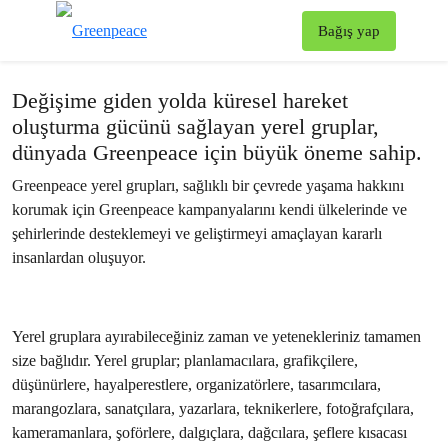
Greenpeace’e Katıl!
To
Bağış yap
Menü
Değişime giden yolda küresel hareket
oluşturma gücünü sağlayan yerel gruplar,
dünyada Greenpeace için büyük öneme sahip.
Greenpeace yerel grupları, sağlıklı bir çevrede yaşama hakkını
korumak için Greenpeace kampanyalarını kendi ülkelerinde ve
şehirlerinde desteklemeyi ve geliştirmeyi amaçlayan kararlı
insanlardan oluşuyor.
Yerel gruplara ayırabileceğiniz zaman ve yetenekleriniz tamamen
size bağlıdır. Yerel gruplar; planlamacılara, grafikçilere,
düşünürlere, hayalperestlere, organizatörlere, tasarımcılara,
marangozlara, sanatçılara, yazarlara, teknikerlere, fotoğrafçılara,
kameramanlara, şoförlere, dalgıçlara, dağcılara, şeflere kısacası