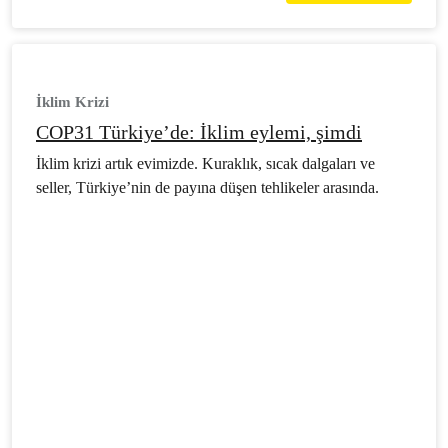
İklim Krizi
COP31 Türkiye’de: İklim eylemi, şimdi
İklim krizi artık evimizde. Kuraklık, sıcak dalgaları ve
seller, Türkiye’nin de payına düşen tehlikeler arasında.