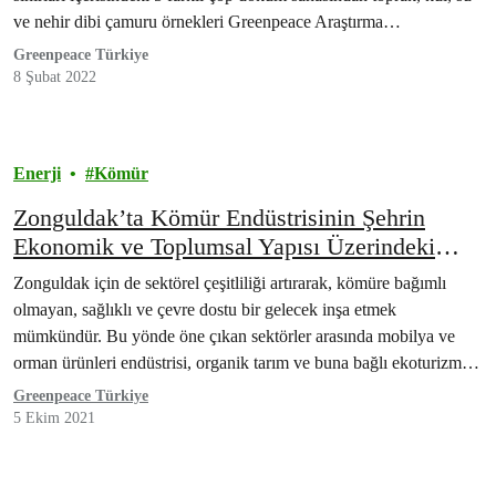
ve nehir dibi çamuru örnekleri Greenpeace Araştırma
Laboratuvarı’nda incelenmek üzere toplanmıştır.
Greenpeace Türkiye
8 Şubat 2022
Enerji
Kömür
Zonguldak’ta Kömür Endüstrisinin Şehrin
Ekonomik ve Toplumsal Yapısı Üzerindeki
Etkisi
Zonguldak için de sektörel çeşitliliği artırarak, kömüre bağımlı
olmayan, sağlıklı ve çevre dostu bir gelecek inşa etmek
mümkündür. Bu yönde öne çıkan sektörler arasında mobilya ve
orman ürünleri endüstrisi, organik tarım ve buna bağlı ekoturizm ve
daha genel anlamda çeşitli turizm alternatifleri bulunmaktadır.
Greenpeace Türkiye
5 Ekim 2021