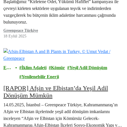
Başlattığımız “Kirletene Ödet, Yükümü Hafiflet” kampanyası ile
çevreyi kirleten sektörlere uygulanan teşvik ve indirimlerden
vazgeçilerek bu bütçenin iklim adaletine harcanması çağrısında
bulunuyoruz.
Greenpeace Türkiye
18 Eylül 2025
Ener
İklim Adaleti
Kömür
Yeşil Adil Dönüşüm
ji
Yenilenebilir Enerji
[RAPOR] Afşin ve Elbistan’da Yeşil Adil
Dönüşüm Mümkün
14.05.2025, İstanbul – Greenpeace Türkiye, Kahramanmaraş’ın
Afşin ve Elbistan ilçelerinde yeşil adil dönüşüm imkanlarını
inceleyen “Afşin ve Elbistan için Kömürsüz Gelecek-
Kahramanmaraş Afşin-Elbistan İlçeleri Sosyo-Ekonomik Yapı ve