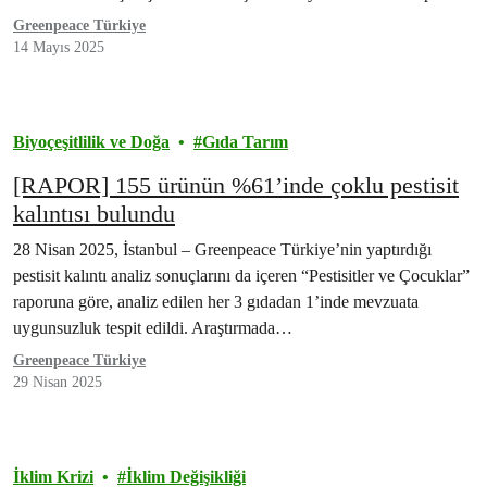
Yeşil Adil Dönüşüm…
Greenpeace Türkiye
14 Mayıs 2025
Biyoçeşitlilik ve Doğa
Gıda Tarım
[RAPOR] 155 ürünün %61’inde çoklu pestisit
kalıntısı bulundu
28 Nisan 2025, İstanbul – Greenpeace Türkiye’nin yaptırdığı
pestisit kalıntı analiz sonuçlarını da içeren “Pestisitler ve Çocuklar”
raporuna göre, analiz edilen her 3 gıdadan 1’inde mevzuata
uygunsuzluk tespit edildi. Araştırmada…
Greenpeace Türkiye
29 Nisan 2025
İklim Krizi
İklim Değişikliği