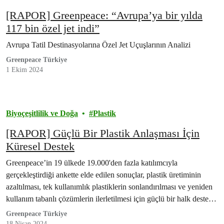
[RAPOR] Greenpeace: “Avrupa’ya bir yılda
117 bin özel jet indi”
Avrupa Tatil Destinasyolarına Özel Jet Uçuşlarının Analizi
Greenpeace Türkiye
1 Ekim 2024
Biyoçeşitlilik ve Doğa
Plastik
[RAPOR] Güçlü Bir Plastik Anlaşması İçin
Küresel Destek
Greenpeace’in 19 ülkede 19.000'den fazla katılımcıyla
gerçekleştirdiği ankette elde edilen sonuçlar, plastik üretiminin
azaltılması, tek kullanımlık plastiklerin sonlandırılması ve yeniden
kullanım tabanlı çözümlerin ilerletilmesi için güçlü bir halk desteği
olduğunu göstermektedir.
Greenpeace Türkiye
18 Nisan 2024