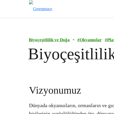
Biyoçeşitlilik ve Doğa
•
#
Okyanuslar
#
Pla
Biyoçeşitlil
Vizyonumuz
Dünyada okyanusların, ormanların ve gıda
birilerinin açgözlülüğünden öte, dünyanın