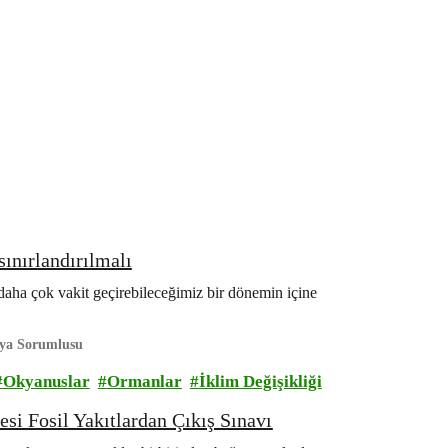
ınırlandırılmalı
daha çok vakit geçirebileceğimiz bir dönemin içine
nya Sorumlusu
Okyanuslar
Ormanlar
İklim Değişikliği
i Fosil Yakıtlardan Çıkış Sınavı