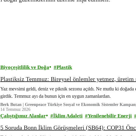
Biyoçeşitlilik ve Doğa
Plastik
Plastiksiz Temmuz: Bireysel önlemler yetmez, üretim s
Yaz mevsimi geldi, deniz ve piknik sezonu açıldı. Ne mutlu ki doğada 
girdik. Temmuz ayı da bunun için en uygun zamanlardan.
Berk Butan | Greenpeace Türkiye Sosyal ve Ekonomik Sistemler Kampa
14 Temmuz 2026
Çalıştığımız Alanlar
İklim Adaleti
Yenilenebilir Enerji
5 Soruda Bonn İklim Görüşmeleri (SB64): COP31 Önces