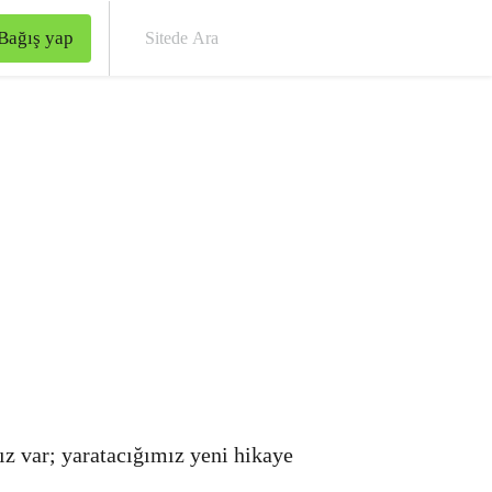
Bağış yap
Site
ız var; yaratacığımız yeni hikaye