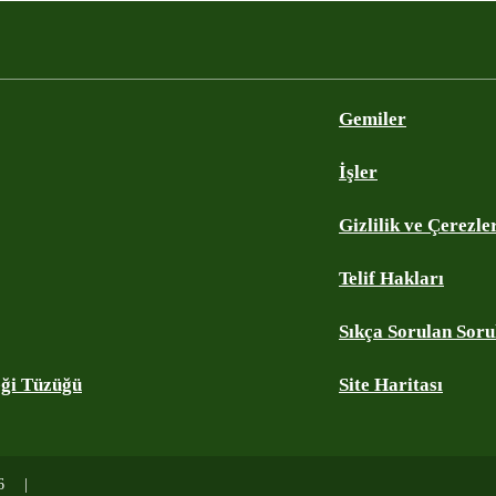
Gemiler
İşler
Gizlilik ve Çerezle
Telif Hakları
Sıkça Sorulan Soru
eği Tüzüğü
Site Haritası
26