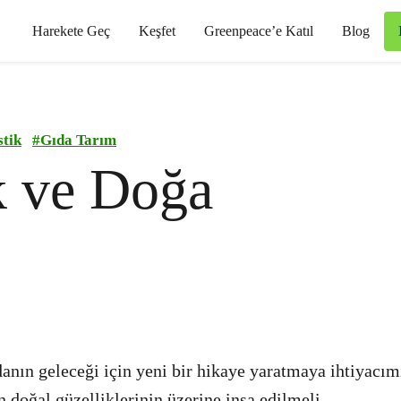
Harekete Geç
Keşfet
Greenpeace’e Katıl
Blog
stik
#
Gıda Tarım
ik ve Doğa
nın geleceği için yeni bir hikaye yaratmaya ihtiyacım
 doğal güzelliklerinin üzerine inşa edilmeli.