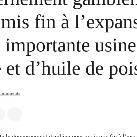
 mis fin à l’expan
 importante usine
e et d’huile de poi
Comments
atsapp
on Facebook
Share on Twitter
Share via Email
te le gouvernement gambien pour avoir mis fin à l’exp