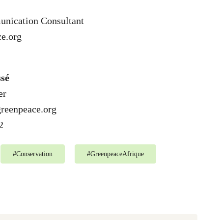
nication Consultant
e.org
ssé
er
reenpeace.org
2
#
Conservation
#
GreenpeaceAfrique