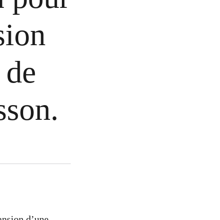
sion
 de
sson.
ansion d’une