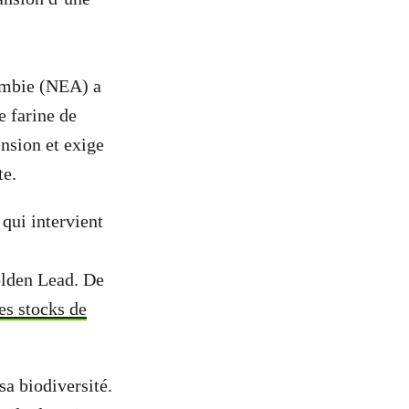
ambie (NEA) a
e farine de
ension et exige
te.
qui intervient
olden Lead. De
es stocks de
sa biodiversité.