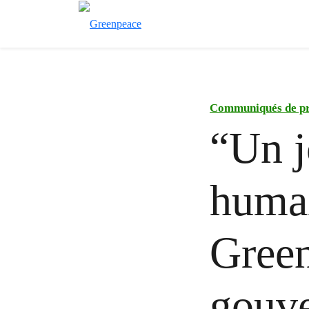
Communiqués de pr
“Un j
humai
Green
gouv