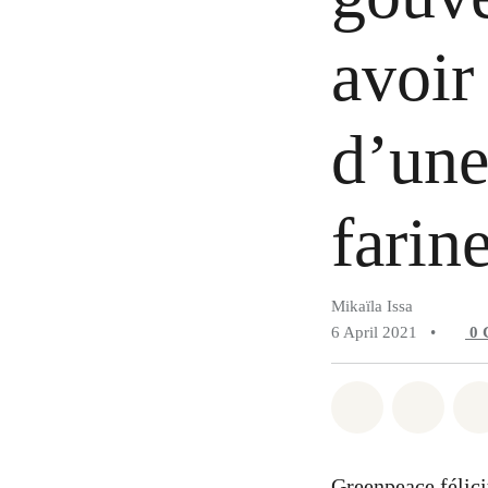
avoir
d’une
farin
Mikaïla Issa
6 April 2021
•
0
Share on Wh
Share 
Greenpeace félici