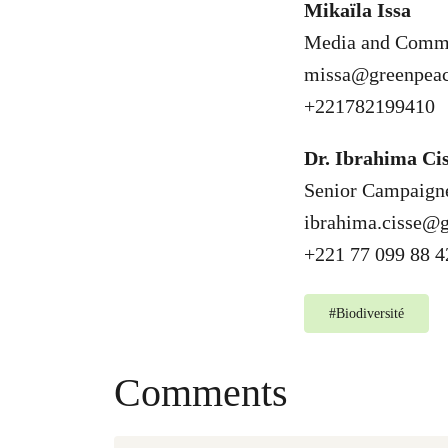
Mikaïla Issa
Media and Commu
missa@greenpeac
+221782199410
Dr. Ibrahima Ci
Senior Campaign
ibrahima.cisse@g
+221 77 099 88 4
#
Biodiversité
Comments