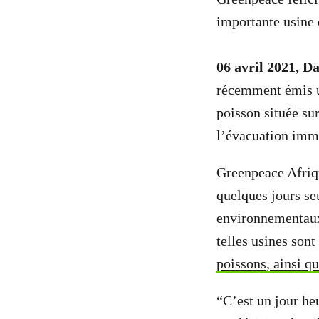
importante usine 
06 avril 2021, D
récemment émis
poisson située su
l’évacuation immé
Greenpeace Afriqu
quelques jours se
environnementau
telles usines sont
poissons, ainsi qu
“C’est un jour he