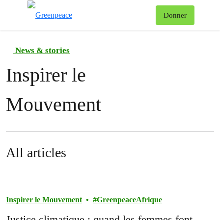
To
Donner
Menu
News & stories
Inspirer le
Mouvement
All articles
Inspirer le Mouvement
GreenpeaceAfrique
Justice climatique : quand les femmes font