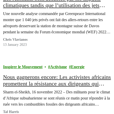
climatiques tandis que l’utilisation des jets
privés pour Davos s’accroît
Une nouvelle analyse commandée par Greenpeace International
montre que 1 040 jets privés ont fait des allers-retours entre les
aéroports desservant la station de montagne suisse de Davos
pendant la semaine du Forum économique mondial (WEF) 2022,
entraînant des émissions de CO2 des jets privés quatre fois plus
Chris Vlavianos
importantes qu'une semaine en moyenne.
13 January 2023
Inspirer le Mouvement
Activisme
Energie
Nous gagnerons encore: Les activistes africains
promettent la résistance aux dirigeants qui
vantent les mérites du pétrole et du gaz
Sharm el-Sheikh, 16 novembre 2022 – Des militants pour le climat
d’Afrique subsaharienne se sont réunis ce matin pour répondre à la
ruée vers les combustibles fossiles des dirigeants africains…
Tal Harris