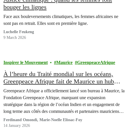
bouger les lignes
Face aux bouleversements climatiques, les femmes africaines ne
sont pas en retrait. Elles sont en première ligne.
Luchelle Feukeng
9 March 2026
Inspirer le Mouvement
Maurice
GreenpeaceAfrique
À l’heure du Traité mondial sur les océans,
Greenpeace Afrique fait de Maurice un hub
stratégique
Greenpeace Afrique a officiellement lancé son bureau à Maurice, la
Fondation Greenpeace Afrique, marquant une expansion
stratégique dans la région de l’océan Indien et un engagement de
long terme aux côtés des communautés et partenaires mauriciens
pour protéger les écosystèmes marins, renforcer l’application des
Ferdinand Omondi, Marie-Noelle Elissac-Foy
lois environnementales et faire avancer la justice océanique.
14 January 2026