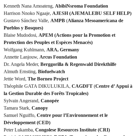
Kenneth Nana Amoateng,
AbibiNsroma Foundation
Harrison Nnoko Ngaaje,
AJESH (AJEMALEBU SELF HELP)
Gustavo Sánchez Valle,
AMPB
(
Alianza Mesoamericana de
Pueblos y Bosques)
Blaise Mudodosi,
APEM (Actions pour la Promotion et
Protection des Peuples et Espèces Menacés)
Wolfgang Kuhlmann,
ARA, Germany
Annette Lanjouw,
Arcus Foundation
Dr. Angela Meder,
Berggorilla & Regenwald Direkthilfe
Almuth Ernsting,
Biofuelwatch
Jettie Word,
The Borneo Project
Théophile GATA DIKULUKILA,
CAGDFT
(
Centre d’ Appui à
la Gestion Durable des Forêts Tropicales)
Sylvain Angerand,
Canopée
Tamara Stark,
Canopy
Samuel Nguiffo,
Centre pour l’Environnement et le
Développement (CED)
Peter Lukamba,
Congolese Resources Institute (CRI)