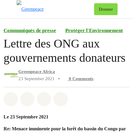
To
Donner
Menu
Communiqués de presse
Protéger l'Environnement
Lettre des ONG aux
gouvernements donateurs
Greenpeace Africa
23 September 2021
•
0
Comments
Share on Whatsapp
Share on Facebook
Share on Twitter
Share via Email
Le 23 Septembre 2021
Re: Menace imminente pour la forêt du bassin du Congo par