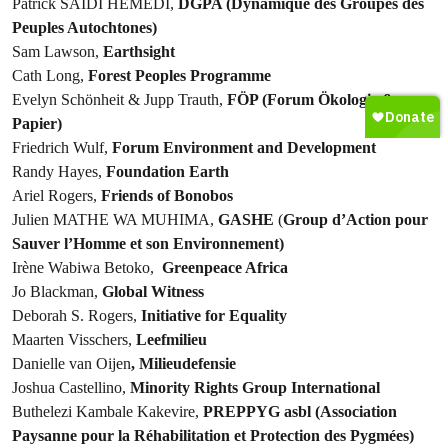
Patrick SAIDI HEMEDI,
DGPA (Dynamique des Groupes des
Peuples Autochtones)
Sam Lawson,
Earthsight
Cath Long,
Forest Peoples Programme
Evelyn Schönheit & Jupp Trauth,
FÖP (Forum Ökologie &
Papier)
Friedrich Wulf,
Forum Environment and Development
Randy Hayes,
Foundation Earth
Ariel Rogers,
Friends of Bonobos
Julien MATHE WA MUHIMA,
GASHE
(
Group d’Action pour
Sauver l’Homme et son Environnement)
Irène Wabiwa Betoko,
Greenpeace Africa
Jo Blackman,
Global Witness
Deborah S. Rogers,
Initiative for Equality
Maarten Visschers,
Leefmilieu
Danielle van Oijen
, Milieudefensie
Joshua Castellino,
Minority Rights Group International
Buthelezi Kambale Kakevire,
PREPPYG asbl (Association
Paysanne pour la Réhabilitation et Protection des Pygmées)