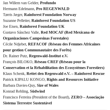
Jan Willem van Gelder,
Profundo
Hermann Edelmann,
Pro REGENWALD
Tørris Jæger,
Rainforest Foundation Norway
Suzanne Pelletier,
Rainforest Foundation US
Joe Eisen,
Rainforest Foundation UK
Gustavo Sánchez Valle,
Red MOCAF (Red Mexicana de
Organizaciones Campesinas Forestales)
Cécile Ndjebet,
REFACOF
(
Réseau des Femmes Africaines
pour gestion Communautaire des Forêts)
Dr. Rainer Putz,
Regenwald-Institut e.V.
François BILOKO,
Réseau CREF (Réseau pour la
Conservation et la Réhabilitation des Ecosystèmes Forestiers)
Klaus Schenk,
Rettet den Regenwald e.V. – Rainforest Rescue
Patrick KIPALU KONGO,
Rights and Resources Initiative
Barbara Davies-Quy,
Size of Wales
Konrad Rehling,
Südwind
Francisco Ferreira (President of the Board),
ZERO – Associação
Sistema Terrestre Sustentável