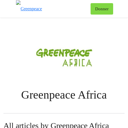
To
Donner
Menu
Greenpeace Africa
All articles by Greenpeace Africa